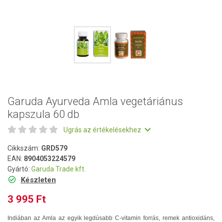
Garuda Ayurveda Amla vegetáriánus
kapszula 60 db
Ugrás az értékelésekhez
Cikkszám:
GRD579
EAN:
8904053224579
Gyártó:
Garuda Trade kft.
Készleten
3 995 Ft
Indiában az Amla az egyik legdúsabb C-vitamin forrás, remek antioxidáns,