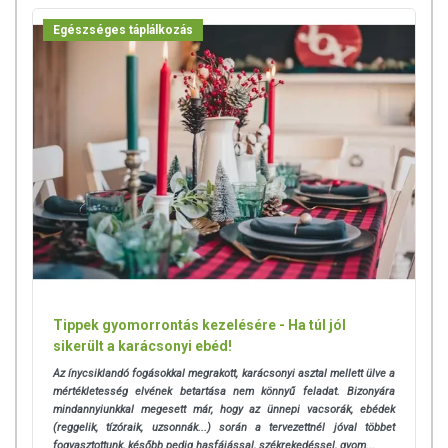
A készítmény kúraszerű alkalmazása javallott.
Egészséges táplálkozás
ELLENJAVALLAT, MELLÉKHATÁSOK:
Ne lépje túl a napi ajánlott mennyiséget!
Étrend kiegészítők szedése előtt konzultáljon háziorvosával!
Az étrend kiegészítők szedése nem helyettesíti a kiegyensúlyozott
étrendet!
ÖSSZETÉTEL
HATÓANYAG 1 KAPSZULÁBAN:
Emblica officinalis 250 mg.
TOVÁBBI TUDNIVALÓK
TÁROLÁS: Száraz, hűvös, fénytől és nedvességtől védett helyen, az
eredeti csomagolásában. Gyermekektől távol tartandó!
Tippek gyomorrontás kezelésére - Ha túl jól
sikerült a karácsonyi ebéd!
NYILVÁNTARTÁSI SZÁM: OÉTI 13508/2013.
Az ínycsiklandó fogásokkal megrakott, karácsonyi asztal mellett ülve a
mértékletesség elvének betartása nem könnyű feladat. Bizonyára
mindannyiunkkal megesett már, hogy az ünnepi vacsorák, ebédek
Az oldalunkon lévő adatokat folyamatosan frissítjük, törekszünk arra,
(reggelik, tízóraik, uzsonnák...) során a tervezettnél jóval többet
hogy naprakészek legyenek. Szeretnénk felhívni azonban a figyelmet,
fogyasztottunk, később pedig hasfájással, székrekedéssel, gyom...