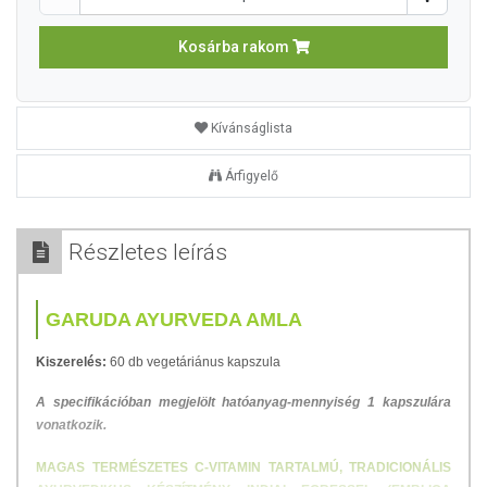
Kosárba rakom
Kívánságlista
Árfigyelő
Részletes leírás
GARUDA AYURVEDA AMLA
Kiszerelés:
60 db vegetáriánus kapszula
A specifikációban megjelölt hatóanyag-mennyiség 1 kapszulára
vonatkozik.
MAGAS TERMÉSZETES C-VITAMIN TARTALMÚ, TRADICIONÁLIS