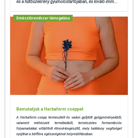
és a hűtőszekrény gyümölcstartójában, és kiváló imm...
elzárva tartandó!
Emésztőrendszer támogatása
Bemutatjuk a Herbaferm cseppet
A Herbaferm csepp termesztett és vadon gyűjtött gyógynövényekből,
valamint méhészeti termékekből, természetes fermentációs
folyamatokkal előállított étrend-kiegészítő, mely hatékony segítséget
nyújthat a bélflóra egészségének helyreállításában.