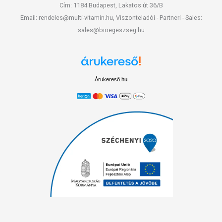
Cím: 1184 Budapest, Lakatos út 36/B
Email: rendeles@multi-vitamin.hu, Viszonteladói - Partneri - Sales:
sales@bioegeszseg.hu
Árukereső.hu