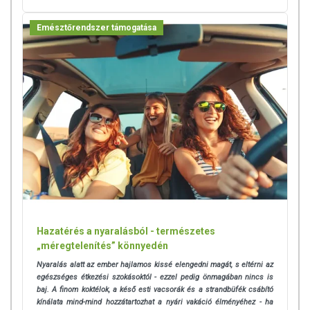
Emésztőrendszer támogatása
Hazatérés a nyaralásból - természetes
„méregtelenítés” könnyedén
Nyaralás alatt az ember hajlamos kissé elengedni magát, s eltérni az
egészséges étkezési szokásoktól - ezzel pedig önmagában nincs is
baj. A finom koktélok, a késő esti vacsorák és a strandbüfék csábító
kínálata mind-mind hozzátartozhat a nyári vakáció élményéhez - ha