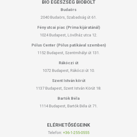
BIO EGÉSZSÉG BIOBOLT
Budaörs
2040 Budaörs, Szabadság út 61.
Fény utcai piac (Príma kijáratánál)
1024 Budapest, Lövőház utca 12.
Pólus Center (Pólus patikával szemben)
1152 Budapest, Szentmihályi út 131.
Rákóczi út
1072 Budapest, Rákóczi út 10.
Szent István körút
1137 Budapest, Szent István Körút 18.
Bartók Béla
1114 Budapest, Bartók Béla út 71.
ELÉRHETŐSÉGEINK
Telefon:
+36-1-255-0555