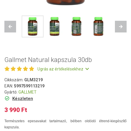
Previous
Next
Gallmet Natural kapszula 30db
Ugrás az értékelésekhez
Cikkszám:
GLM3219
EAN:
5997599113219
Gyártó:
GALLMET
Készleten
3 990 Ft
Természetes epesavakat tartalmazó, bélben oldódó étrend-kiegészítő
kapszula.