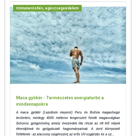
Immunerősítés, egészségvédelem
Maca gyökér - Természetes energiaturbó a
mindennapokra
A maca gyökér (Lepidium meyenii) Peru és Bolívia magashegyi
területein, mintegy 4000 méteres tengerszint feletti magasságban
őshonos gyógynövény, amely évezredek óta része az ott élő népek
étrendjének és gyógyászati hagyományainak. A zord környezeti
feltételek - az alacsony oxigénszint, az erős UV-sugárzás és a sz...