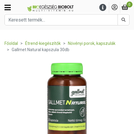
0
Kere
Főoldal
Étrend-kiegészítők
Növényi porok, kapszulák
Gallmet Natural kapszula 30db