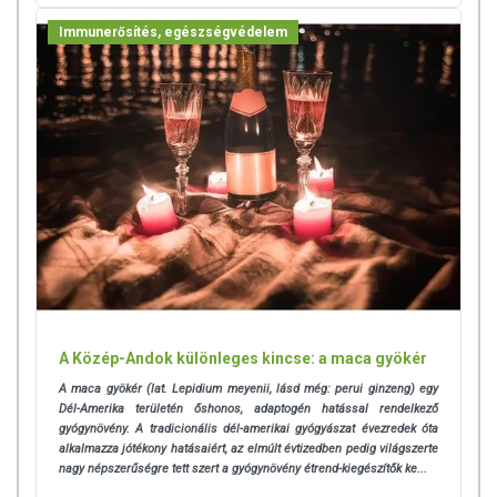
hatást tulajdonítani.
Immunerősítés, egészségvédelem
A Közép-Andok különleges kincse: a maca gyökér
A maca gyökér (lat. Lepidium meyenii, lásd még: perui ginzeng) egy
Dél-Amerika területén őshonos, adaptogén hatással rendelkező
gyógynövény. A tradicionális dél-amerikai gyógyászat évezredek óta
alkalmazza jótékony hatásaiért, az elmúlt évtizedben pedig világszerte
nagy népszerűségre tett szert a gyógynövény étrend-kiegészítők ke...