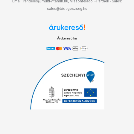
Email: rendeles@multi-vitamin.hu, Viszonteladói - Partneri - Sales:
sales@bioegeszseg.hu
Árukereső.hu