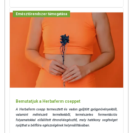
Emésztőrendszer támogatása
Bemutatjuk a Herbaferm cseppet
A Herbaferm csepp termesztett és vadon gyűjtött gyógynövényekből,
valamint méhészeti termékekből, természetes fermentációs
folyamatokkal előállított étrend-kiegészítő, mely hatékony segítséget
nyújthat a bélflóra egészségének helyreállításában.