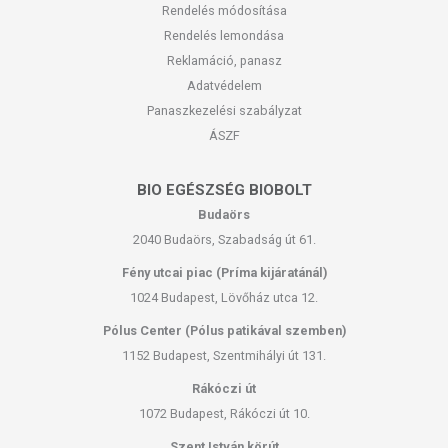
Rendelés módosítása
Rendelés lemondása
Reklamáció, panasz
Adatvédelem
Panaszkezelési szabályzat
ÁSZF
BIO EGÉSZSÉG BIOBOLT
Budaörs
2040 Budaörs, Szabadság út 61.
Fény utcai piac (Príma kijáratánál)
1024 Budapest, Lövőház utca 12.
Pólus Center (Pólus patikával szemben)
1152 Budapest, Szentmihályi út 131.
Rákóczi út
1072 Budapest, Rákóczi út 10.
Szent István körút