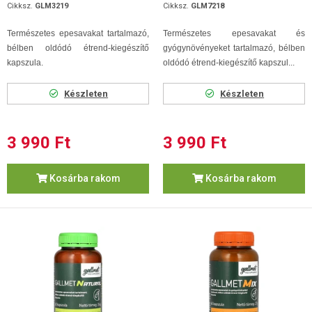
Cikksz.
GLM3219
Cikksz.
GLM7218
Természetes epesavakat tartalmazó,
Természetes epesavakat és
bélben oldódó étrend-kiegészítő
gyógynövényeket tartalmazó, bélben
kapszula.
oldódó étrend-kiegészítő kapszul...
Készleten
Készleten
3 990 Ft
3 990 Ft
Kosárba rakom
Kosárba rakom