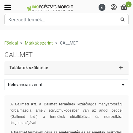
0
Kere
Főoldal
Márkák szerint
GALLMET
GALLMET
Találatok szűkítése
Relevancia szerint
A
Gallmed Kft.
a
Gallmet termékek
kizárólagos magyarországi
forgalmazója, amely együttműködésben van az angol céggel
(Gallmed Ltd.), a termékek előállítójával és nemzetközi
forgalmazójával.
A
Gallmet
termékek célja az
epetermelés
és az
epeutak
működési