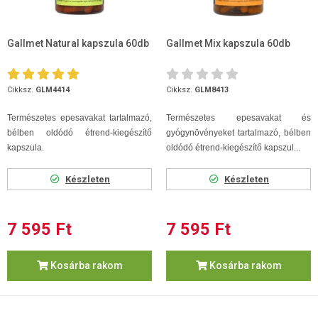
Gallmet Natural kapszula 60db
Gallmet Mix kapszula 60db
Cikksz.
GLM4414
Cikksz.
GLM8413
Természetes epesavakat tartalmazó,
Természetes epesavakat és
bélben oldódó étrend-kiegészítő
gyógynövényeket tartalmazó, bélben
kapszula.
oldódó étrend-kiegészítő kapszul...
Készleten
Készleten
7 595 Ft
7 595 Ft
Kosárba rakom
Kosárba rakom