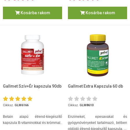
Kosárba rakom
Kosárba rakom
Gallmet Szív+Ér kapszula 90db
Gallmet Extra Kapszula 60 db
Cikksz.
GLM6166
Cikksz.
GLM8610
Betain alapú étrend-kiegészítő
Enzimeket, epesavakat és
kapszula B‑vitaminokkal és krómmal.
gyógynövényeket tartalmazó, bélben
oldódó étrend-kiegészítő kapszula, ...