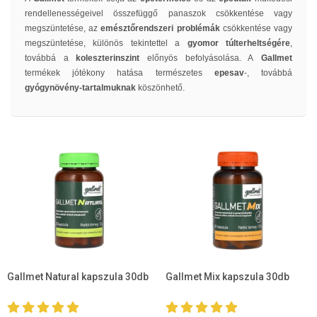
rendellenességeivel összefüggő panaszok csökkentése vagy
megszüntetése, az
emésztőrendszeri problémák
csökkentése vagy
megszüntetése, különös tekintettel a
gyomor túlterheltségére
,
továbbá a
koleszterinszint
előnyös befolyásolása. A
Gallmet
termékek jótékony hatása természetes
epesav
-, továbbá
gyógynövény-tartalmuknak
köszönhető.
Gallmet Natural kapszula 30db
Gallmet Mix kapszula 30db