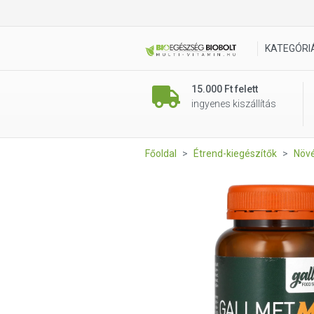
Gallmet Mix kapszula 90db
KATEGÓRI
15.000 Ft felett
ingyenes kiszállítás
Főoldal
Étrend-kiegészítők
Növé