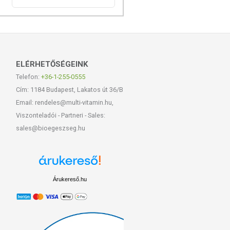
ELÉRHETŐSÉGEINK
Telefon:
+36-1-255-0555
Cím: 1184 Budapest, Lakatos út 36/B
Email: rendeles@multi-vitamin.hu,
Viszonteladói - Partneri - Sales:
sales@bioegeszseg.hu
Árukereső.hu