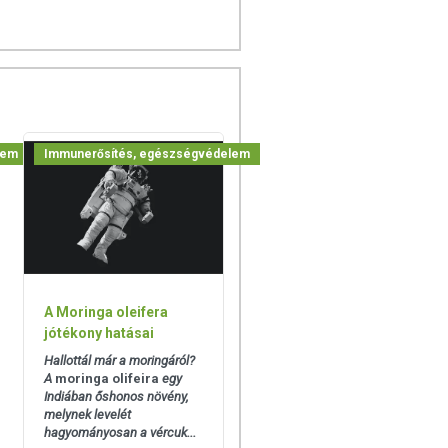
lem
Immunerősítés, egészségvédelem
A Moringa oleifera
jótékony hatásai
Hallottál már a moringáról?
A
moringa olifeira
egy
Indiában őshonos növény,
melynek levelét
hagyományosan a vércuk...