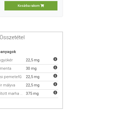
Kosárba rakom
Összetétel
óanyagok
sgyökér
22,5 mg
smenta
30 mg
si pemetefű
22,5 mg
r mályva
22,5 mg
Szárított marha epe
375 mg