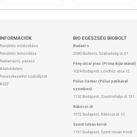
 elzárva.
feltüntetett időpontot.
INFORMÁCIÓK
BIO EGÉSZSÉG BIOBOLT
Rendelés módosítása
Budaörs
Rendelés lemondása
2040 Budaörs, Szabadság út 61.
Reklamáció, panasz
Fény utcai piac (Príma kijáratánál)
san frissítjük, törekszünk arra, hogy naprakészek legyenek.
Adatvédelem
, hogy ennek ellenére a webshopon szereplő adatok (beleértve a
1024 Budapest, Lövőház utca 12.
Panaszkezelési szabályzat
 allergén információkat is) csak tájékoztató jellegűek, a tényleges
Pólus Center (Pólus patikával
mészetéből adódóan. A friss, aktuális információkat a termékek
ÁSZF
szemben)
1152 Budapest, Szentmihályi út 131.
ozott, vegyes étrendet és az egészséges életmódot! A termék nem
Rákóczi út
z orvosi kezelés helyettesítésére alkalmas! Betegség esetén
1072 Budapest, Rákóczi út 10.
al. Az ajánlott napi fogyasztási mennyiséget ne lépje túl! Ne
Szent István körút
 bármelyikére érzékeny vagy allergiás! Kisgyermektől elzárva
1137 Budapest, Szent István Körút