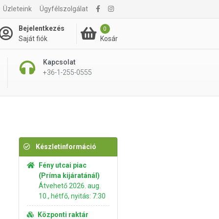
Üzleteink
Ügyfélszolgálat
11 395 Ft
Kosárba rakom
Bejelentkezés
0
Kosár
Saját fiók
Kapcsolat
+36-1-255-0555
Készletinformáció
Fény utcai piac
(Príma kijáratánál)
Átvehető 2026. aug.
10., hétfő, nyitás: 7:30
Központi raktár