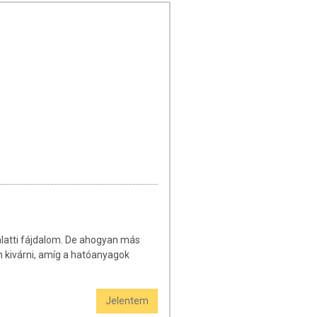
 alatti fájdalom. De ahogyan más
n kivárni, amíg a hatóanyagok
Jelentem