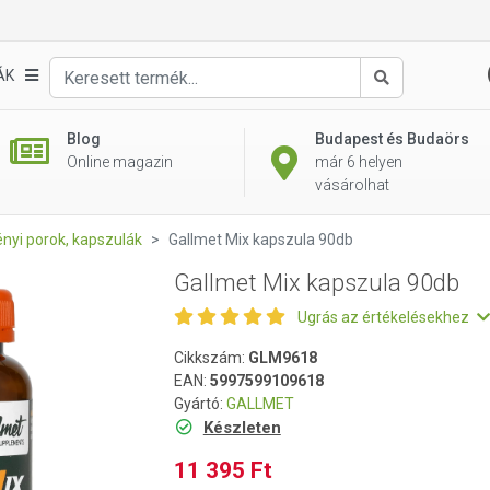
ÁK
Keresés
Blog
Budapest és Budaörs
Online magazin
már 6 helyen
vásárolhat
nyi porok, kapszulák
Gallmet Mix kapszula 90db
Gallmet Mix kapszula 90db
Ugrás az értékelésekhez
Cikkszám:
GLM9618
EAN:
5997599109618
Gyártó:
GALLMET
Készleten
11 395 Ft