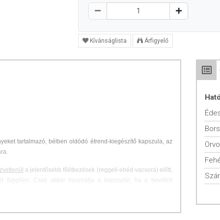
Kívánságlista
Árfigyelő
Hat
Éde
Bor
ket tartalmazó, bélben oldódó étrend-kiegészítő kapszula, az
Orvo
ra.
Fehé
zvetlenül
a jelentősebb főétkezések (reggeli-ebéd-­vacsora) előtt,
tól függően. Csak akkor használja a kapszulát, ha a bevételt
s hasmenés, ha étel nélkül használja * ha túllépi az ajánlott
mit a szervezete elfogad.