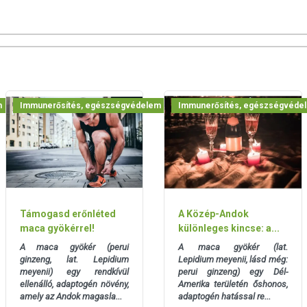
tartalmaz. A gyógynövények kiegészítik az epesavakat, de
hatnak a gyógynövényekre. A GALLMET-Mix termékben lévő
 a GALLMET-Natural termékeket ajánljuk. Javasoljuk, hogy
ásikat és azt szedjék tovább, amelyik jobb hatást vagy érzetet
enységtől és reagálástól függően eltérő hatékonyságú lehet, amit
 de mindkét termék emésztőrendszeri hatása hasonló.
m
Immunerősítés, egészségvédelem
Immunerősítés, egészségvéde
lő szer: mikrokristályos cellulóz; kapszula héj: hidroxi-propil-
: borsmenta levél, pemetefű, fehérmályva gyökér, édesgyökér,
um-dioxid, magnézium-sztearát; kapszula héj: gellángumi.
Támogasd erőnléted
A Közép-Andok
maca gyökérrel!
különleges kincse: a...
 mg
A maca gyökér (perui
A maca gyökér (lat.
ginzeng, lat. Lepidium
Lepidium meyenii, lásd még:
meyenii) egy rendkívül
perui ginzeng) egy Dél-
ellenálló, adaptogén növény,
Amerika területén őshonos,
amely az Andok magasla...
adaptogén hatással re...