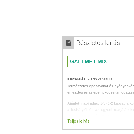
Részletes leírás
GALLMET MIX
Kiszerelés:
90 db kapszula
Természetes epesavakat és gyógynövénye
emésztés és az epeműködés támogatásá
Ajánlott napi adag:
1-3×1-2 kapszula
kö
a testsúlytól és az egyéni reagálások
közvetlenül étkezés követi.
Teljes leírás
Lehetséges mellékhatások:
émelygés é
mennyiséget * ha többet fogyaszt, mint, a