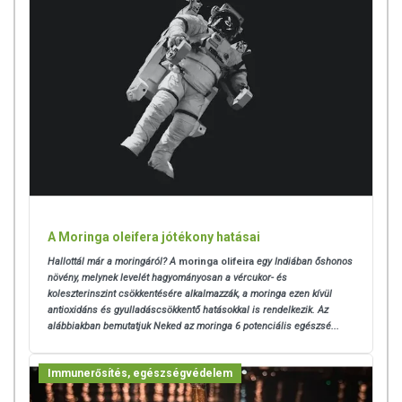
A Moringa oleifera jótékony hatásai
Hallottál már a moringáról? A
moringa olifeira
egy Indiában őshonos
növény, melynek levelét hagyományosan a vércukor- és
koleszterinszint csökkentésére alkalmazzák, a moringa ezen kívül
antioxidáns és gyulladáscsökkentő hatásokkal is rendelkezik. Az
alábbiakban bemutatjuk Neked az moringa 6 potenciális egészsé...
Immunerősítés, egészségvédelem