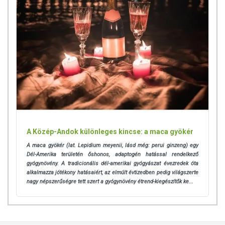
A Közép-Andok különleges kincse: a maca gyökér
A maca gyökér (lat. Lepidium meyenii, lásd még: perui ginzeng) egy
Dél-Amerika területén őshonos, adaptogén hatással rendelkező
gyógynövény. A tradicionális dél-amerikai gyógyászat évezredek óta
alkalmazza jótékony hatásaiért, az elmúlt évtizedben pedig világszerte
nagy népszerűségre tett szert a gyógynövény étrend-kiegészítők ke...