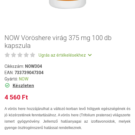
NOW Vöröshere virág 375 mg 100 db
kapszula
Ugrás az értékelésekhez
Cikkszám:
NOW304
EAN:
733739047304
Gyártó:
NOW
Készleten
4 560 Ft
A vörös here hozzájárulhat a változó korban levő hölgyek egészségének és
jó közérzetének fenntartásához. A vörös here (Trifolium pratense) világszerte
ismert gyógynövény. Jellemző hatóanyagai az izoflavonoidok, melyek
gyenge ösztrogénszerű hatással rendelkeznek.