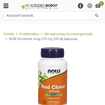
0
Kere
Főoldal
Problémákra
Női egészség, hormonegyensúly
NOW Vöröshere virág 375 mg 100 db kapszula