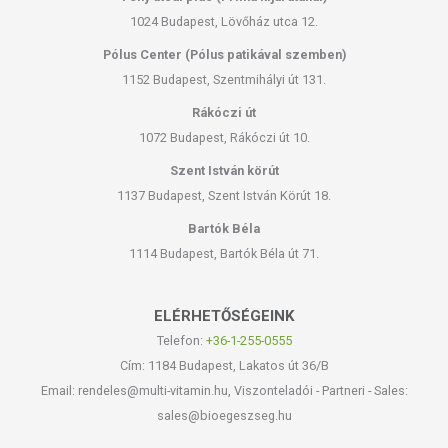
1024 Budapest, Lövőház utca 12.
Pólus Center (Pólus patikával szemben)
1152 Budapest, Szentmihályi út 131.
Rákóczi út
1072 Budapest, Rákóczi út 10.
Szent István körút
1137 Budapest, Szent István Körút 18.
Bartók Béla
1114 Budapest, Bartók Béla út 71.
ELÉRHETŐSÉGEINK
Telefon:
+36-1-255-0555
Cím: 1184 Budapest, Lakatos út 36/B
Email: rendeles@multi-vitamin.hu, Viszonteladói - Partneri - Sales:
sales@bioegeszseg.hu