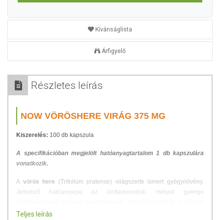
Kívánságlista
Árfigyelő
Részletes leírás
NOW VÖRÖSHERE VIRÁG 375 MG
Kiszerelés:
100 db kapszula
A specifikációban megjelölt hatóanyagtartalom 1 db kapszulára
vonatkozik.
A
vörös here
(Trifolium pratense) világszerte ismert gyógynövény.
Jellemző hatóanyagai az izoflavonoidok, melyek gyenge
ösztrogénszerű hatással rendelkeznek. Hozzájárulhatnak a változó
korban levő hölgyek egészségének és jó közérzetének
Teljes leírás