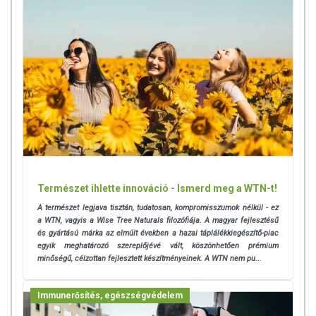
szerint élelmiszereknek minősülnek, amelyek a hagyományos étrend
kiegészítését szolgálják, és koncentrált formában tartalmaznak
tápanyagokat. Bár az étrend-kiegészítők kedvező élettani
hatással rendelkezhetnek, amely egyénenként eltérő lehet, jelölésük,
megjelenítésük, és reklámozásuk során nem engedélyezett a
készítményeknek betegséget megelőző vagy gyógyító
hatást tulajdonítani.
A termék nem helyettesíti a kiegyensúlyozott, vegyes étrendet és az
egészséges életmódot!
A termék nem gyógyít betegségeket! A termék nem az orvosi kezelés
helyettesítésére alkalmas! Betegség esetén használatát beszélje meg
kezelőorvosával. Az ajánlott napi fogyasztási mennyiséget ne lépje túl!
Természet ihlette innováció - Ismerd meg a WTN-t!
Ne szedje a készítményt, ha az összetevők bármelyikére érzékeny
vagy allergiás! Kisgyermektől elzárva tartandó!
A természet legjava tisztán, tudatosan, kompromisszumok nélkül - ez
a
WTN, vagyis a Wise Tree Naturals filozófiája. A magyar fejlesztésű
és gyártású márka az elmúlt években a hazai táplálékkiegészítő-piac
egyik meghatározó szereplőjévé vált, köszönhetően prémium
minőségű, célzottan fejlesztett készítményeinek. A WTN nem pu...
Immunerősítés, egészségvédelem