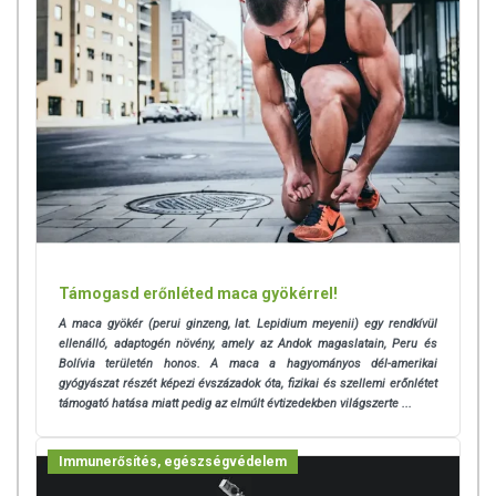
Támogasd erőnléted maca gyökérrel!
A maca gyökér (perui ginzeng, lat. Lepidium meyenii) egy rendkívül
ellenálló, adaptogén növény, amely az Andok magaslatain, Peru és
Bolívia területén honos. A maca a hagyományos dél-amerikai
gyógyászat részét képezi évszázadok óta, fizikai és szellemi erőnlétet
támogató hatása miatt pedig az elmúlt évtizedekben világszerte ...
Immunerősítés, egészségvédelem