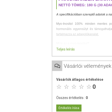
NETTÓ TÖMEG: 180 G (30 ADA
A specifikációban szereplő adatok a na
Myo-Inositol 100% minden mentes por
hormonális egyensúlyt és támogathatj
tartalmazza az adagolókanalat.
Mi is az a myo-inositol?
Teljes leírás
A myo-inositol egy természetes cukora
különösen a hormonális és anyagcsere f
hozzájárulhat a reproduktív egészség j
Vásárlói vélemények
tüneteinek enyhítésében.
A myo-inozitol egy olyan inozitol forma,
Vásárlók átlagos értékelése
mutatják, hogy a myo-inozitol javíthatja
0
test hogyan használja fel a glükózt. E
egészség támogatásában, hozzájárulva ez
Összes értékelés :
0
Előnyök:
Értékelés írása