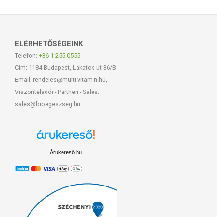
ELÉRHETŐSÉGEINK
Telefon:
+36-1-255-0555
Cím: 1184 Budapest, Lakatos út 36/B
Email: rendeles@multi-vitamin.hu,
Viszonteladói - Partneri - Sales:
sales@bioegeszseg.hu
Árukereső.hu