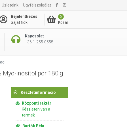
Üzleteink
Ügyfélszolgálat
5 990 Ft
Kosárba rakom
Bejelentkezés
0
Kosár
Saját fiók
Kapcsolat
+36-1-255-0555
dag
Myo-inositol por 180 g
Készletinformáció
Központi raktár
Készleten van a
termék
Bartók Béla