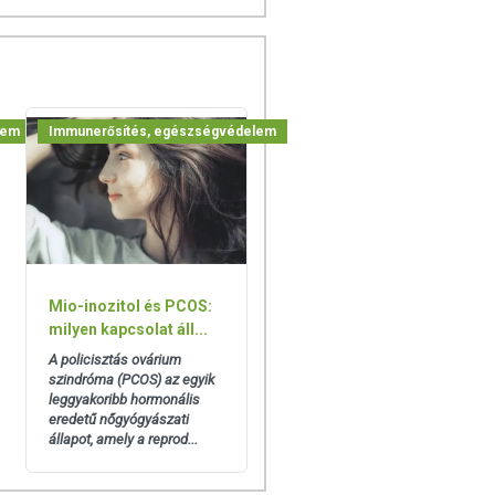
lem
Immunerősítés, egészségvédelem
Mio-inozitol és PCOS:
milyen kapcsolat áll...
A policisztás ovárium
szindróma (PCOS) az egyik
leggyakoribb hormonális
eredetű nőgyógyászati
állapot, amely a reprod...