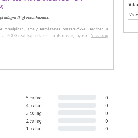
Vit
G)
Myo-
pi adagra (6 g) vonatkoznak.
 formájában, amely természetes összetevőkkel segítheti a
a a PCOS-szal kapcsolatos táplálkozási igényeket.
A csomag
lkohol, amely fontos szerepet játszik a sejtek működésében,
olyamatokban. Számos kutatás bizonyítja, hogy a myo-inositol
avításához, és segíthet a policisztás ovárium szindróma (PCOS)
 amely ígéretes segítséget nyújthat a fogyásban. A kutatások azt
5 csillag
0
 az inzulinérzékenységet, ami kulcsszerepet játszik abban, hogy a
4 csillag
0
z a javulás segíthet a étvágy szabályozásában és a metabolikus
3 csillag
0
zel a testsúly kezeléséhez​.
2 csillag
0
1 csillag
0