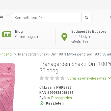
 Myo-inositol por 180 g 30 adag
ÁK
Keresés
Blog
Budapest és Budaörs
Online magazin
már 6 helyen
vásárolhat
Inozitol
Pranagarden Shakti-Om 100 % Myo-inositol por 180 g 30 a
Pranagarden Shakti-Om 100 % 
30 adag
Ugrás az értékelésekhez
Cikkszám:
PHK5786
EAN:
5999863015786
Gyártó:
Pranagarden
Készleten