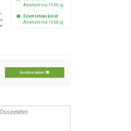
Átvehető ma 19:00-ig
n,
Szent István körút
 a
Átvehető ma 19:00-ig
al
Kosárba rakom
Összetétel