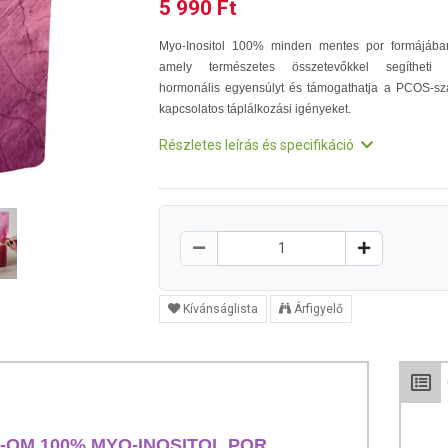
5 990 Ft
Myo-Inositol 100% minden mentes por formájába
amely természetes összetevőkkel segítheti
hormonális egyensúlyt és támogathatja a PCOS-sz
kapcsolatos táplálkozási igényeket.
Részletes leírás és specifikáció
Kívánságlista
Árfigyelő
OM 100% MYO-INOSITOL POR