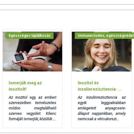
et a menstruációs ciklus szabályozásában és a hormonális
tja a normális inzulinérzékenységet, ami különösen fontos a
a.
tatás kimutatta, hogy a myo-inositol szedése hozzájárulhat a
ökkentéséhez.
Egészséges táplálkozás
Immunerősítés, egészségvéde
?
 myo-inositol por prémium minőségű, természetes forrásból
ges adalékanyagoktól.
deális választás mindazok számára, akik szeretnék természetes
ségüket, inzulinegyensúlyukat és javítani közérzetüket!
Ismerjük meg az
Inozitol és
inozitolt!
inzulinrezisztencia: ...
 g) 100% myo-inositol port 1,5 dl vízben vagy növényi tejben. Az
Az inozitol egy, az emberi
Az inzulinrezisztencia az
szervezetben természetes
egyik leggyakrabban
lépje túl!
A csomag tartalmazza az adagolókanalat!
módon megtalálható
emlegetett anyagcsere-
szerves vegyület. Kilenc
állapot napjainkban, amely
formáját ismerjük, közülük ...
nemcsak a vércukorszi...