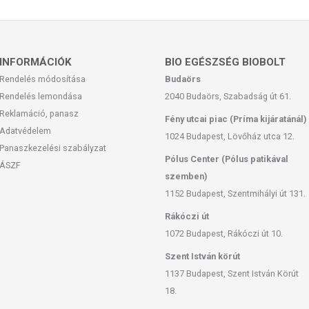
INFORMÁCIÓK
BIO EGÉSZSÉG BIOBOLT
Rendelés módosítása
Budaörs
feltüntetett időpontot.
Rendelés lemondása
2040 Budaörs, Szabadság út 61.
Reklamáció, panasz
Fény utcai piac (Príma kijáratánál)
Adatvédelem
1024 Budapest, Lövőház utca 12.
Panaszkezelési szabályzat
Pólus Center (Pólus patikával
ÁSZF
szemben)
san frissítjük, törekszünk arra, hogy naprakészek legyenek.
1152 Budapest, Szentmihályi út 131.
, hogy ennek ellenére a webshopon szereplő adatok (beleértve a
 allergén információkat is) csak tájékoztató jellegűek, a tényleges
Rákóczi út
mészetéből adódóan. A friss, aktuális információkat a termékek
1072 Budapest, Rákóczi út 10.
Szent István körút
1137 Budapest, Szent István Körút
 európai uniós szabályozás szerint élelmiszereknek minősülnek,
18.
zítését szolgálják, és koncentrált formában tartalmaznak
k kedvező élettani hatással rendelkezhetnek, amely egyénenként