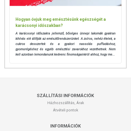
ajánlott napi fogyasztási mennyiséget ne lépje túl! Ne szedje a
készítményt, ha az összetevők bármelyikére érzékeny vagy
allergiás! Kisgyermektől elzárva tartandó!
Hogyan óvjuk meg emésztésünk egészségét a
karácsonyi időszakban?
A karácsonyi időszakra jellemző, bőséges ünnepi lakomák gyakran
kihívás elé állítják az emésztőrendszerünket. A zsíros, nehéz ételek, a
cukros desszertek és a gyakori nassolás puffadáshoz,
gyomorégéshez és egyéb emésztési zavarokhoz vezethetnek. Nem
kell azonban lemondanunk kedvenc finomságainkról ahhoz, hogy me...
SZÁLLÍTÁSI INFORMÁCIÓK
Házhozszállítás, Árak
Átvételi pontok
INFORMÁCIÓK