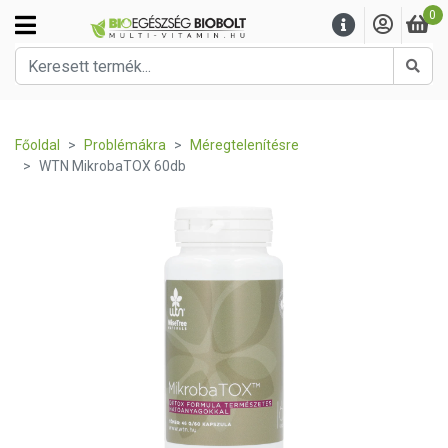
0
Kere
Főoldal
Problémákra
Méregtelenítésre
WTN MikrobaTOX 60db