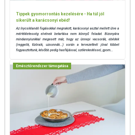
Tárolás: Száraz, hűvös helyen, gyermekektől elzárva.
Tippek gyomorrontás kezelésére - Ha túl jól
sikerült a karácsonyi ebéd!
Forgalmazza: Wise Tree Kft.
Az ínycsiklandó fogásokkal megrakott, karácsonyi asztal mellett ülve a
Kérjük, hogy a kiürült műanyag flakont szelektív
mértékletesség elvének betartása nem könnyű feladat. Bizonyára
hulladékgyűjtőben helyezze el.
mindannyiunkkal megesett már, hogy az ünnepi vacsorák, ebédek
(reggelik, tízóraik, uzsonnák...) során a tervezettnél jóval többet
fogyasztottunk, később pedig hasfájással, székrekedéssel, gyom...
Az étrend-kiegészítők az érvényben levő európai uniós
szabályozás szerint élelmiszereknek minősülnek, amelyek a
Emésztőrendszer támogatása
hagyományos étrend kiegészítését szolgálják, és koncentrált
formában tartalmaznak tápanyagokat. Bár az étrend-
kiegészítők kedvező élettani hatással rendelkezhetnek, amely
egyénenként eltérő lehet, jelölésük, megjelenítésük, és
reklámozásuk során nem engedélyezett a készítményeknek
betegséget megelőző vagy gyógyító hatást tulajdonítani.
A termék nem helyettesíti a kiegyensúlyozott, vegyes étrendet és
az egészséges életmódot! A termék nem gyógyít betegségeket!
A termék nem az orvosi kezelés helyettesítésére alkalmas!
Betegség esetén használatát beszélje meg kezelőorvosával. Az