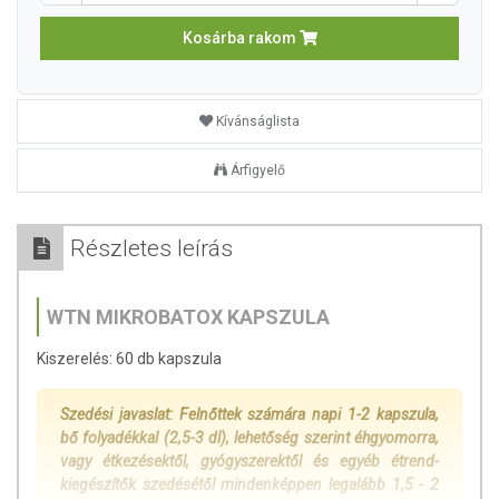
Kosárba rakom
Kívánságlista
Árfigyelő
Részletes leírás
WTN MIKROBATOX KAPSZULA
Kiszerelés: 60 db kapszula
Szedési javaslat: Felnőttek számára napi 1-2 kapszula,
bő folyadékkal (2,5-3 dl), lehetőség szerint éhgyomorra,
vagy étkezésektől, gyógyszerektől és egyéb étrend-
kiegészítők szedésétől mindenképpen legalább 1,5 - 2