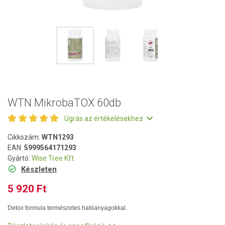
WTN MikrobaTOX 60db
Ugrás az értékelésekhez
Cikkszám:
WTN1293
EAN:
5999564171293
Gyártó:
Wise Tree Kft.
Készleten
5 920 Ft
Detox formula természetes hatóanyagokkal.