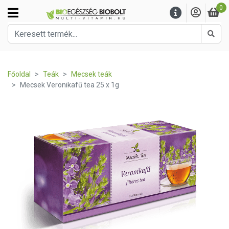
0
Kere
Főoldal
Teák
Mecsek teák
Mecsek Veronikafű tea 25 x 1g