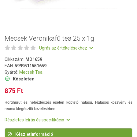
Mecsek Veronikafű tea 25 x 1g
Ugrás az értékelésekhez
Cikkszám:
MD1659
EAN:
5999511551659
Gyártó:
Mecsek Tea
Készleten
875 Ft
Hörghurut és nehézlégzés esetén köptető hatású. Hatásos köszvény és
reuma kiegészítő kezelésében.
Részletes leírás és specifikáció
Készletinformáció