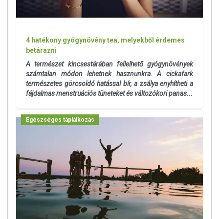
4 hatékony gyógynövény tea, melyekből érdemes
betárazni
A természet kincsestárában fellelhető gyógynövények
számtalan módon lehetnek hasznunkra. A cickafark
természetes görcsoldó hatással bír, a zsálya enyhítheti a
fájdalmas menstruációs tüneteket és változókori panas...
Egészséges táplálkozás