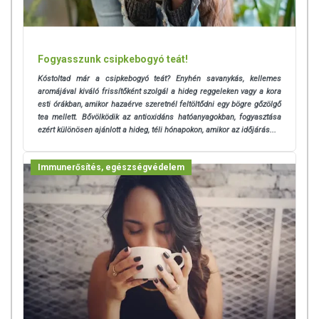
Fogyasszunk csipkebogyó teát!
Kóstoltad már a csipkebogyó teát? Enyhén savanykás, kellemes
aromájával kiváló frissítőként szolgál a hideg reggeleken vagy a kora
esti órákban, amikor hazaérve szeretnél feltöltődni egy bögre gőzölgő
tea mellett. Bővölködik az antioxidáns hatóanyagokban, fogyasztása
ezért különösen ajánlott a hideg, téli hónapokon, amikor az időjárás...
Immunerősítés, egészségvédelem