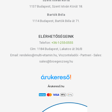
Szent István körút
1137 Budapest, Szent István Körút 18.
Bartók Béla
1114 Budapest, Bartók Béla út 71.
ELÉRHETŐSÉGEINK
Telefon:
+36-1-255-0555
Cím: 1184 Budapest, Lakatos út 36/B
Email: rendeles@multi-vitamin.hu, Viszonteladói - Partneri - Sales:
sales@bioegeszseg.hu
Árukereső.hu