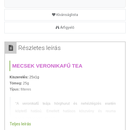
Kívánságlista
Árfigyelő
Részletes leírás
MECSEK VERONIKAFŰ TEA
Kiszerelés:
25x1g
Tömeg:
25g
Típus:
filteres
“A veronikafű teája hörghurut és nehézlégzés esetén
köptető hatású. Emellett hatásos köszvény és reuma
kiegészítő kezelésében.”
Teljes leírás
Prof. Szabó László Gy.