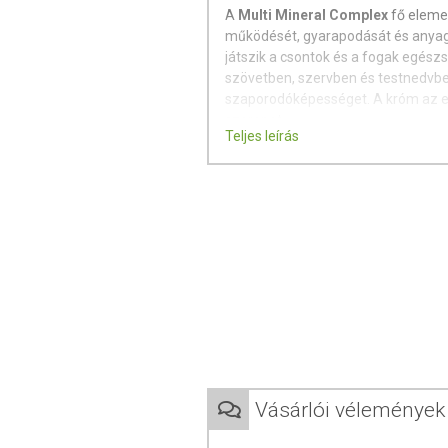
A
Multi Mineral Complex
fő elemei
működését, gyarapodását és anyag
játszik a csontok és a fogak egész
szövetben, szervben és testnedvben
szaporodóképességet. A króm az eg
szerepet.
Teljes leírás
Kiszerelés:
tabletta, 100 tabletta (33 adag)
Összetétel:
tejsavó fehérje, kalcium-karbonát
(sztearinsav), kálium-szulfát, vas
cink-oxid, tengeri moszat (Laminari
szelenát, króm-klorid, nátrium mol
Adagolás:
napi 3 tabletta fogyaszt
Figyelmeztetés:
Vásárlói vélemények
Az ajánlott napi fogyasztási
helyettesíti a kiegyensúlyoz