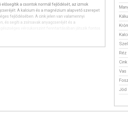
 elősegítik a csontok normál fejlődését, az izmok
Man
cseréjét. A kalcium és a magnézium alapvető szerepet
Káli
séges fejlődésében. A cink jelen van valamennyi
, és segíti a zsírsavak anyagcseréjét és a
Kró
észséges vércukorszint fenntartásában játszik fontos
Kalc
Sze
Réz
Cink
, magnézium-oxid, dikalcium-foszfát, fényező anyag
Vas
(II)-fumarát, tömegnövelő szer (magnézium sztearát),
a japonica Aresch), mangán-szulfát, réz-oxid, nátrium-
Fosz
ibdát, gyógyszerészeti máz.
Jód
ása ajánlott
 mennyiséget ne lépje túl! Az étrend-kiegészítő nem
ott, változatos étrendet és az egészséges életmódot! A