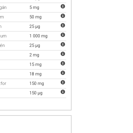
gán
5 mg
um
50 mg
m
25 µg
ium
1 000 mg
lén
25 µg
2 mg
15 mg
18 mg
for
150 mg
150 µg