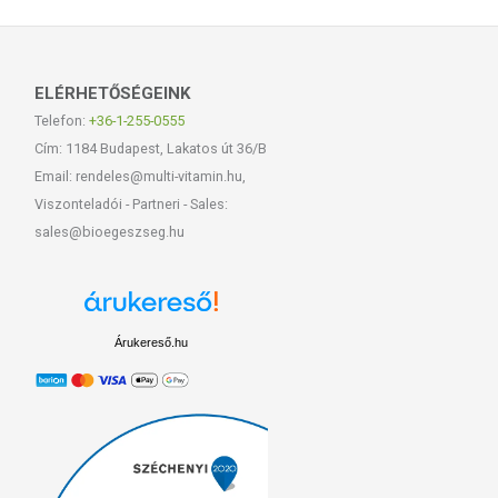
ELÉRHETŐSÉGEINK
Telefon:
+36-1-255-0555
Cím: 1184 Budapest, Lakatos út 36/B
Email: rendeles@multi-vitamin.hu,
Viszonteladói - Partneri - Sales:
sales@bioegeszseg.hu
Árukereső.hu