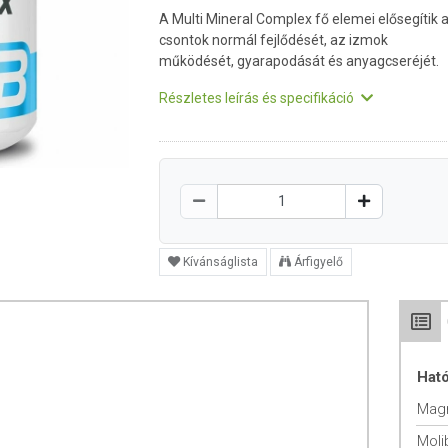
A Multi Mineral Complex fő elemei elősegítik 
csontok normál fejlődését, az izmok
működését, gyarapodását és anyagcseréjét.
Részletes leírás és specifikáció
Kívánságlista
Árfigyelő
Hat
Mag
Moli