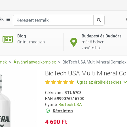
mplex 100 db tabletta
ÁK
Keresés
Blog
Budapest és Budaörs
Online magazin
már 6 helyen
vásárolhat
emek
Ásványi anyag komplex
BioTech USA Multi Mineral Complex 
BioTech USA Multi Mineral Co
Ugrás az értékelésekhez
Cikkszám:
BTU6703
EAN:
5999076216703
Gyártó:
BioTech USA
Készleten
4 690 Ft