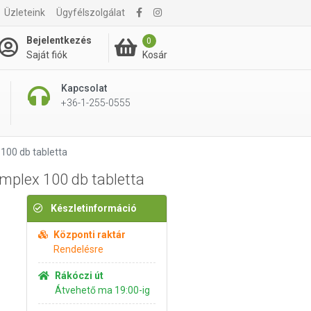
Üzleteink
Ügyfélszolgálat
4 690 Ft
Kosárba rakom
Bejelentkezés
0
Kosár
Saját fiók
Kapcsolat
+36-1-255-0555
100 db tabletta
mplex 100 db tabletta
Készletinformáció
Központi raktár
Rendelésre
Rákóczi út
Átvehető ma 19:00-ig