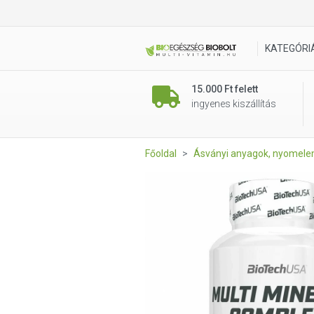
BioTech USA Multi Mineral Co
KATEGÓRI
15.000 Ft felett
ingyenes kiszállítás
Főoldal
Ásványi anyagok, nyomel