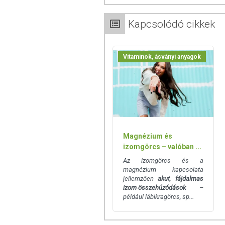
Kapcsolódó cikkek
Vitaminok, ásványi anyagok
Magnézium és
izomgörcs – valóban ...
Az izomgörcs és a
magnézium kapcsolata
jellemzően
akut
,
fájdalmas
izom
-
összehúzódások
–
például lábikragörcs, sp...