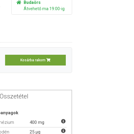
Budaörs
a
Átvehető ma 19:00-ig
Kosárba rakom
Összetétel
óanyagok
nézium
400 mg
bdén
25 µg