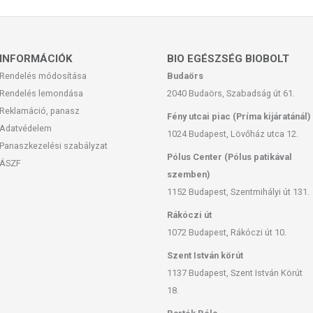
INFORMÁCIÓK
BIO EGÉSZSÉG BIOBOLT
Rendelés módosítása
Budaörs
Rendelés lemondása
2040 Budaörs, Szabadság út 61.
Reklamáció, panasz
Fény utcai piac (Príma kijáratánál)
Adatvédelem
1024 Budapest, Lövőház utca 12.
Panaszkezelési szabályzat
Pólus Center (Pólus patikával
ÁSZF
szemben)
1152 Budapest, Szentmihályi út 131.
Rákóczi út
1072 Budapest, Rákóczi út 10.
Szent István körút
1137 Budapest, Szent István Körút
18.