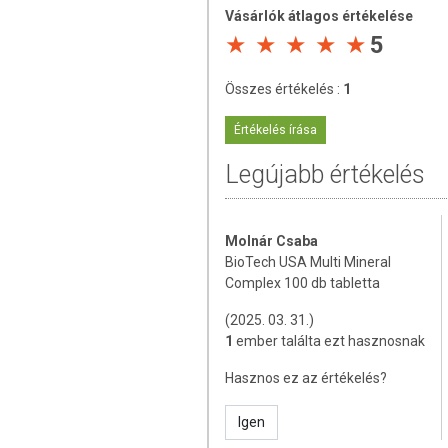
terméket kisgyermekektől elz
Vásárlók átlagos értékelése
A készítmény szedése előtt k
5
Felbontás után a dobozt jól zá
feldolgozó üzemben készül. 
mérgezés okozója lehet 6 év 
Összes értékelés :
1
Tárolás:
Értékelés írása
száraz, hűvös helyen, közvetlen hőt
őrzi meg hatékonyság
Legújabb értékelés
A termék származási helye:
USA
A termék nem helyettesíti a kiegyens
Molnár Csaba
termék nem gyógyít betegségeket! A t
BioTech USA Multi Mineral
Betegség esetén használatát beszélje
Complex 100 db tabletta
mennyiséget ne lépje túl! Ne szedje 
(2025. 03. 31.)
allergiás! Kisgyermektől elzárva tart
1
ember találta ezt hasznosnak
Hasznos ez az értékelés?
Igen