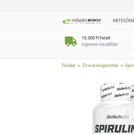
BioTech USA Spirulina tablet
KATEGÓRI
15.000 Ft felett
ingyenes kiszállítás
Főoldal
Étrend-kiegészítők
Spir