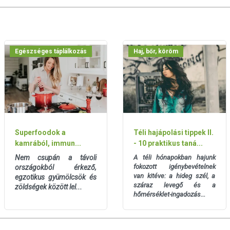
lga por (450 mg /tabletta); maltodextrin; csomósodást
m-sztearát)
lati eredetű összetevőt, ezért vegetáriánusok is
Egészséges táplálkozás
Haj, bőr, köröm
 5°C és 30°C közötti hőmérsékleten, 70% relatív
l, napfénytől és nedvességtől védett helyen tárolva őrzi
át mindig jól zárja vissza!
Superfoodok a
Téli hajápolási tippek II.
yag 8 kapszulára vonatkozik.
kamrából, immun...
- 10 praktikus taná...
evő európai uniós szabályozás szerint élelmiszereknek
Nem csupán a távoli
A téli hónapokban hajunk
fokozott igénybevételnek
országokból érkező,
trend kiegészítését szolgálják, és koncentrált formában
van kitéve: a hideg szél, a
egzotikus gyümölcsök és
rend-kiegészítők kedvező élettani hatással
száraz levegő és a
zöldségek között lel...
ltérő lehet, jelölésük, megjelenítésük, és reklámozásuk
hőmérséklet-ingadozás...
nyeknek betegséget megelőző vagy gyógyító hatást