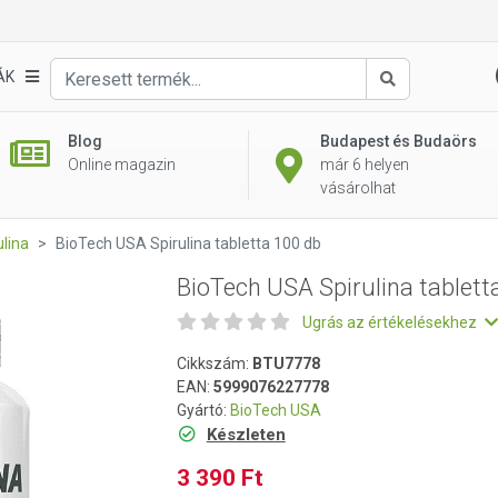
ta 100 db
ÁK
Keresés
Blog
Budapest és Budaörs
Online magazin
már 6 helyen
vásárolhat
ulina
BioTech USA Spirulina tabletta 100 db
BioTech USA Spirulina tablett
Ugrás az értékelésekhez
Cikkszám:
BTU7778
EAN:
5999076227778
Gyártó:
BioTech USA
Készleten
3 390 Ft