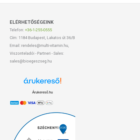
ELÉRHETŐSÉGEINK
Telefon:
+36-1-255-0555
Cím: 1184 Budapest, Lakatos út 36/B
Email: rendeles@multi-vitamin.hu,
Viszonteladói - Partneri - Sales:
sales@bioegeszseg.hu
Árukereső.hu