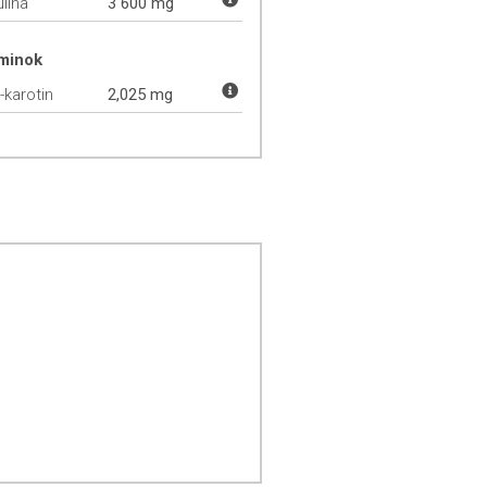
ulina
3 600 mg
aminok
-karotin
2,025 mg