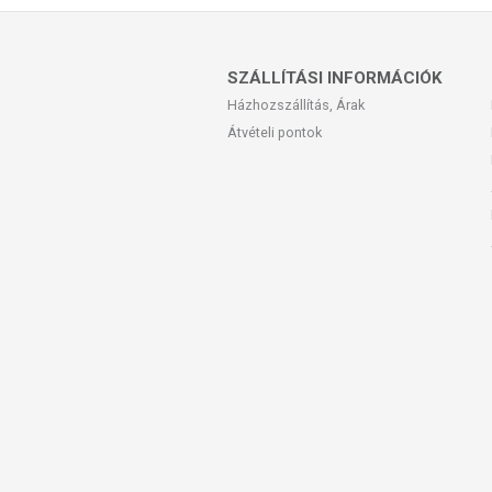
A termék nem helyettesíti a kiegyens
A termék nem gyógyít betegségeket! A
Betegség esetén használatát beszélje
mennyiséget ne lépje túl! Ne szedje 
SZÁLLÍTÁSI INFORMÁCIÓK
allergiás! Kisgyermektől elzárva tart
Házhozszállítás, Árak
Átvételi pontok