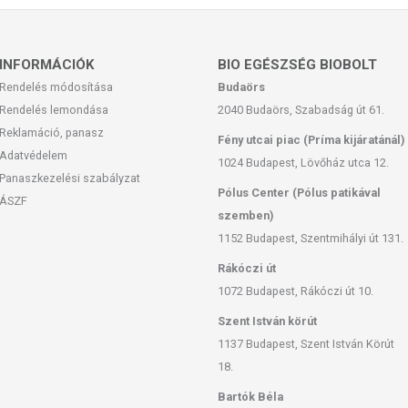
úlyozott, vegyes étrendet és az egészséges életmódot!
 termék nem az orvosi kezelés helyettesítésére alkalmas!
 meg kezelőorvosával. Az ajánlott napi fogyasztási
a készítményt, ha az összetevők bármelyikére érzékeny vagy
INFORMÁCIÓK
BIO EGÉSZSÉG BIOBOLT
andó!
Rendelés módosítása
Budaörs
Rendelés lemondása
2040 Budaörs, Szabadság út 61.
Reklamáció, panasz
Fény utcai piac (Príma kijáratánál)
Adatvédelem
1024 Budapest, Lövőház utca 12.
Panaszkezelési szabályzat
Pólus Center (Pólus patikával
ÁSZF
szemben)
1152 Budapest, Szentmihályi út 131.
Rákóczi út
1072 Budapest, Rákóczi út 10.
Szent István körút
1137 Budapest, Szent István Körút
18.
Bartók Béla