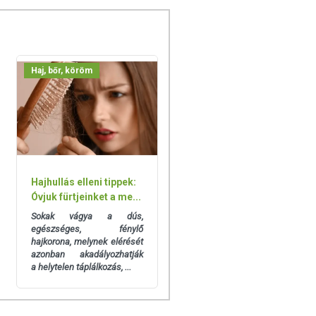
Haj, bőr, köröm
Hajhullás elleni tippek:
Óvjuk fürtjeinket a me...
Sokak vágya a dús,
egészséges, fénylő
hajkorona, melynek elérését
azonban akadályozhatják
a
helytelen táplálkozás, ...