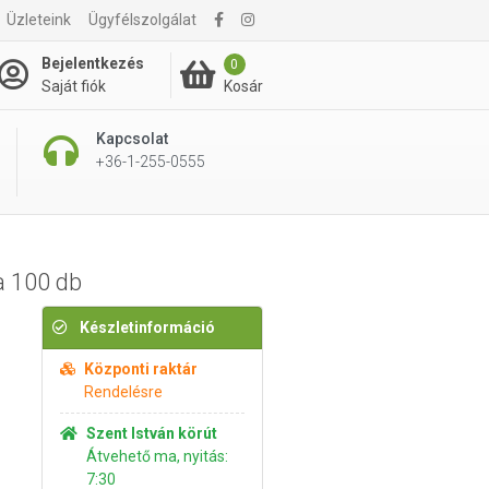
Üzleteink
Ügyfélszolgálat
3 390 Ft
Kosárba rakom
Bejelentkezés
0
Kosár
Saját fiók
Kapcsolat
+36-1-255-0555
a 100 db
Készletinformáció
Központi raktár
Rendelésre
Szent István körút
Átvehető ma, nyitás:
7:30