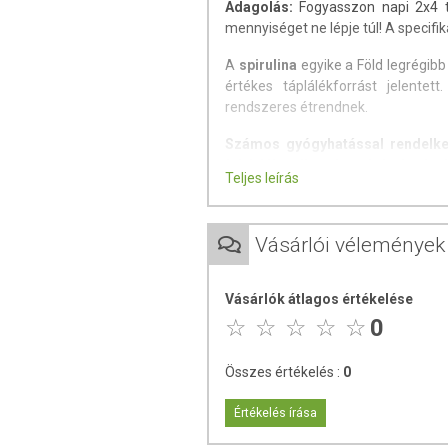
Adagolás:
Fogyasszon napi 2x4 ta
mennyiséget ne lépje túl! A specifi
A
spirulina
egyike a Föld legrégib
értékes táplálékforrást jelente
rendszeres étrendnek.
Számos gyógyhatással rendelke
fehérjék, mikroelemek és ásványi
Teljes leírás
Jellemzői:
vírus- és fertőzés ellenes ha
Vásárlói vélemények
gyulladáscsökkentő
sejtanyagcsere javító
Vásárlók átlagos értékelése
felpörgeti az anyagcsere fo
0
csökkenti az étvágyat
karotionid tartalmának kösz
baktériumellenes
Összes értékelés :
0
támogatja a szív- és érrend
természetes vérnyomás csö
Értékelés írása
segíti a sebgyógyulást