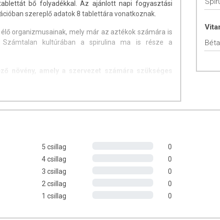
Spir
blettát bő folyadékkal. Az ajánlott napi fogyasztási
kációban szereplő adatok 8 tablettára vonatkoznak.
Vit
b élő organizmusainak, mely már az aztékok számára is
tt. Számtalan kultúrában a spirulina ma is része a
Béta
ző növény, amely a szervezet számára szükséges
 anyagok utánpótlását képes biztosítani.
tású
5 csillag
0
lyamatokat
4 csillag
0
önhetően erősíti a szervezet antioxidáns védelmét
3 csillag
0
2 csillag
0
szer egészségét
1 csillag
0
kkentő