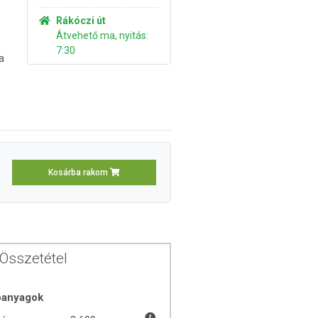
Rákóczi út
Átvehető ma, nyitás:
7:30
a
Kosárba rakom
Összetétel
óanyagok