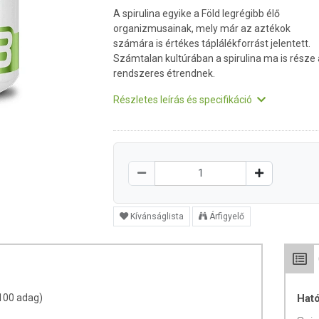
A spirulina egyike a Föld legrégibb élő
organizmusainak, mely már az aztékok
számára is értékes táplálékforrást jelentett.
Számtalan kultúrában a spirulina ma is része 
rendszeres étrendnek.
Részletes leírás és specifikáció
Kívánságlista
Árfigyelő
(100 adag)
Hat