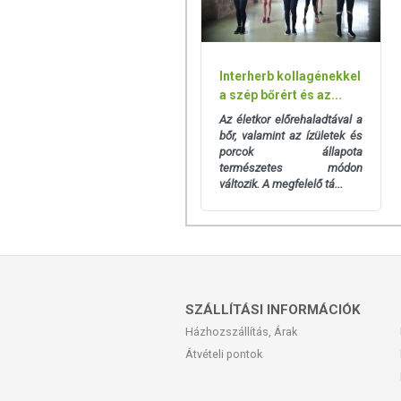
tartalmaznak tápanyagokat. Bár az ét
rendelkezhetnek, amely egyénenként e
során nem engedélyezett a készítmé
tulajdonítani.
Interherb kollagénekkel
a szép bőrért és az...
A termék nem helyettesíti a kiegyens
Az életkor előrehaladtával a
A termék nem gyógyít betegségek
bőr, valamint az ízületek és
alkalmas! Betegség esetén haszná
porcok állapota
fogyasztási mennyiséget ne lépje tú
természetes módon
érzékeny vagy allergiás! Kisgyermektő
változik. A megfelelő tá...
SZÁLLÍTÁSI INFORMÁCIÓK
Házhozszállítás, Árak
Átvételi pontok