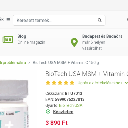
C 150 g
ÁK
Keresés
Blog
Budapest és Budaörs
Online magazin
már 6 helyen
vásárolhat
eti problémákra
BioTech USA MSM + Vitamin C 150 g
BioTech USA MSM + Vitamin 
Ugrás az értékelésekhez
Cikkszám:
BTU7013
EAN:
5999076227013
Gyártó:
BioTech USA
Készleten
3 890 Ft