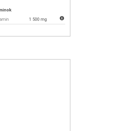
aminok
tamin
1 500 mg