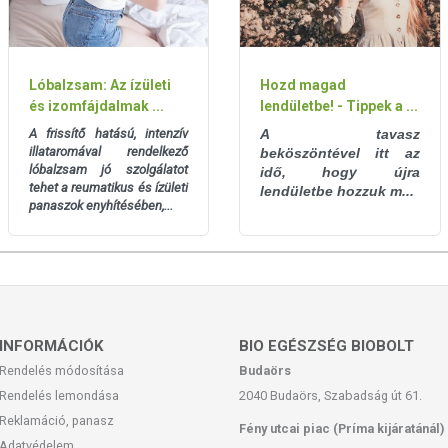
rend-kiegészítők kedvező élettani hatással
ltérő lehet, jelölésük, megjelenítésük, és reklámozásuk
nyeknek betegséget megelőző vagy gyógyító hatást
Lóbalzsam: Az ízületi
Hozd magad
és izomfájdalmak ...
lendületbe! - Tippek a ...
úlyozott, vegyes étrendet és az egészséges életmódot!
A frissítő hatású, intenzív
A tavasz
et! A termék nem az orvosi kezelés helyettesítésére
illataromával rendelkező
beköszöntével itt az
latát beszélje meg kezelőorvosával. Az ajánlott napi
lóbalzsam jó szolgálatot
idő, hogy újra
l! Ne szedje a készítményt, ha az összetevők bármelyikére
tehet a reumatikus és ízületi
lendületbe hozzuk m...
l elzárva tartandó!
panaszok enyhítésében,...
INFORMÁCIÓK
BIO EGÉSZSÉG BIOBOLT
Rendelés módosítása
Budaörs
Rendelés lemondása
2040 Budaörs, Szabadság út 61.
Reklamáció, panasz
Fény utcai piac (Príma kijáratánál)
Adatvédelem