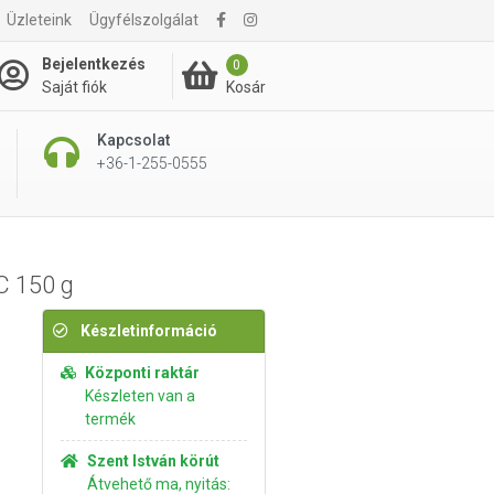
Üzleteink
Ügyfélszolgálat
3 890 Ft
Kosárba rakom
Bejelentkezés
0
Kosár
Saját fiók
Kapcsolat
+36-1-255-0555
C 150 g
Készletinformáció
Központi raktár
Készleten van a
termék
Szent István körút
Átvehető ma, nyitás: