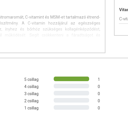
Vit
itromaromát, C-vitamint és MSM-et tartalmazó étrend-
C-vi
készítmény. A C-vitamin hozzájárul az egészséges
z, ínyhez és bőrhöz szükséges kollagénképződést,
ál működését. Segít csökkenteni a fáradtságot és
ten hozzájárul az egész szervezet oxidatív stresszel
til-szulfonil-metán (MSM); szőlőcukor (dextróz);
5 csillag
1
szer (szukralóz).
4 csillag
0
3 csillag
0
2 csillag
0
1 adag: 2 g
1 csillag
0
agolás 75 adagot tartalmaz