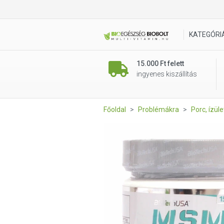
BioTech USA MSM + Vitamin 
KATEGÓRI
15.000 Ft felett
ingyenes kiszállítás
Főoldal
Problémákra
Porc, ízül