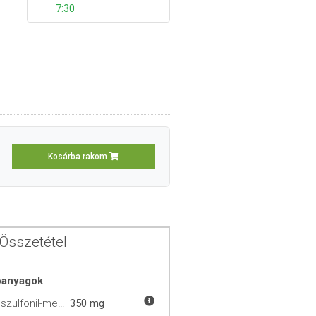
7:30
Kosárba rakom
Összetétel
óanyagok
Metilszulfonil-metán (MSM)
350 mg