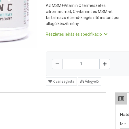
Az MSM+Vitamin C természetes
citromaromát, C-vitamint és MSM-et
tartalmazó étrend-kiegészítő instant por
állagú készítmény.
Részletes leírás és specifikáció
Kívánságlista
Árfigyelő
Hat