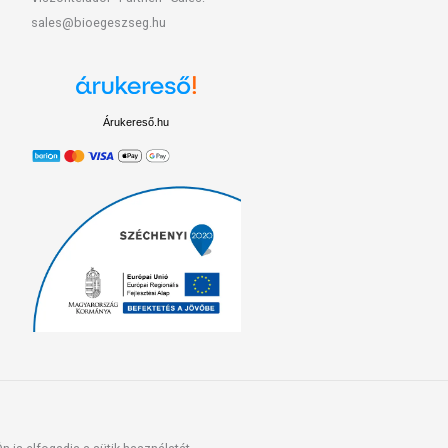
sales@bioegeszseg.hu
Árukereső.hu