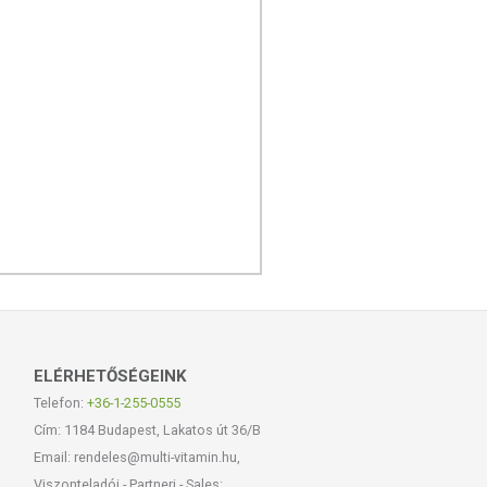
ELÉRHETŐSÉGEINK
Telefon:
+36-1-255-0555
Cím: 1184 Budapest, Lakatos út 36/B
Email: rendeles@multi-vitamin.hu,
Viszonteladói - Partneri - Sales: