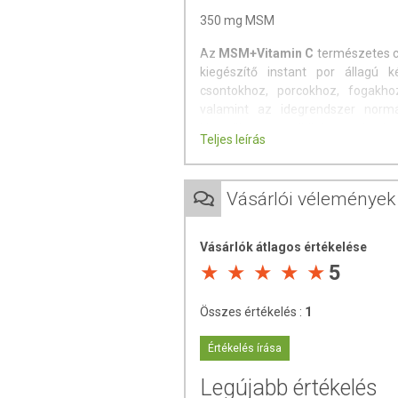
350 mg MSM
Az
MSM+Vitamin C
természetes c
kiegészítő instant por állagú 
csontokhoz, porcokhoz, fogakho
valamint az idegrendszer norm
kimerültséget, miközben sejtszin
Teljes leírás
szembeni védelméhez.
Ízvilág: citrom
Vásárlói vélemények
Kiszerelés
: por, 150 g (75 adag)
Összetétel
: L-aszkorbinsav; me
Vásárlók átlagos értékelése
természetes citrom aroma; édesítő
5
Tápanyagok:
Összes értékelés :
1
Értékelés írása
A csom
Legújabb értékelés