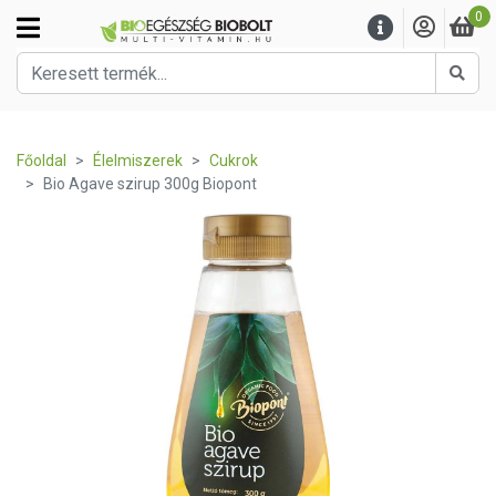
0
Kere
Főoldal
Élelmiszerek
Cukrok
Bio Agave szirup 300g Biopont