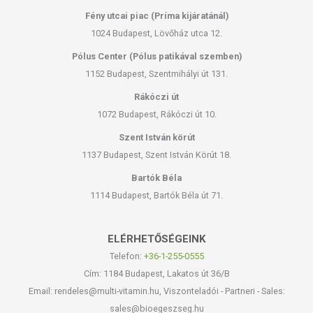
Fény utcai piac (Príma kijáratánál)
1024 Budapest, Lövőház utca 12.
Pólus Center (Pólus patikával szemben)
1152 Budapest, Szentmihályi út 131.
Rákóczi út
1072 Budapest, Rákóczi út 10.
Szent István körút
1137 Budapest, Szent István Körút 18.
Bartók Béla
1114 Budapest, Bartók Béla út 71.
ELÉRHETŐSÉGEINK
Telefon:
+36-1-255-0555
Cím: 1184 Budapest, Lakatos út 36/B
Email: rendeles@multi-vitamin.hu, Viszonteladói - Partneri - Sales:
sales@bioegeszseg.hu