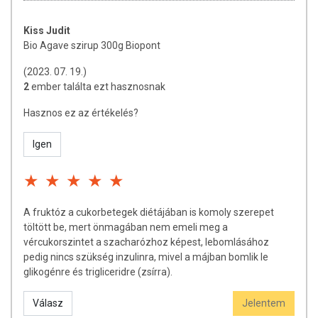
Kiss Judit
Bio Agave szirup 300g Biopont
(2023. 07. 19.)
2
ember találta ezt hasznosnak
Hasznos ez az értékelés?
Igen
A fruktóz a cukorbetegek diétájában is komoly szerepet
töltött be, mert önmagában nem emeli meg a
vércukorszintet a szacharózhoz képest, lebomlásához
pedig nincs szükség inzulinra, mivel a májban bomlik le
glikogénre és trigliceridre (zsírra).
Válasz
Jelentem