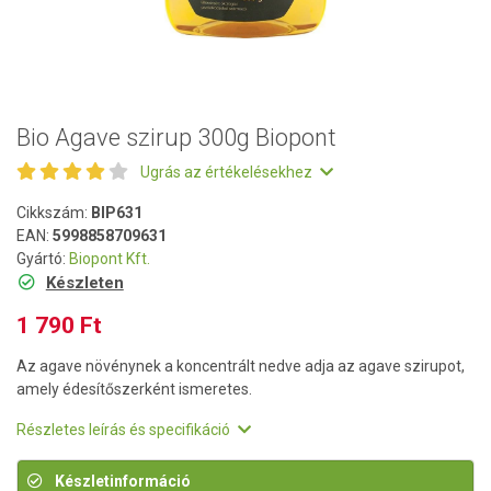
Bio Agave szirup 300g Biopont
Ugrás az értékelésekhez
Cikkszám:
BIP631
EAN:
5998858709631
Gyártó:
Biopont Kft.
Készleten
1 790 Ft
Az agave növénynek a koncentrált nedve adja az agave szirupot,
amely édesítőszerként ismeretes.
Részletes leírás és specifikáció
Készletinformáció