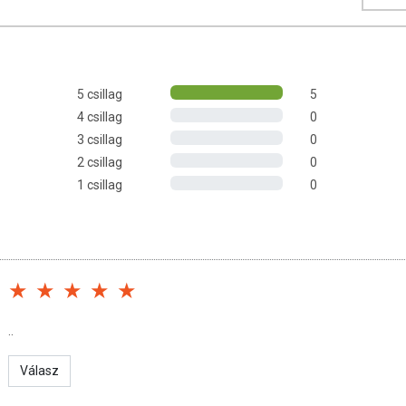
rjéket tartalmaz.
lentős mennyiségben van fehérje, B-, C-, E-
 kálium, illetve kalcium is.
y mennyiségű kovasavat tartalmaz,
 magnézium, kálium és cink megtalálható benne.
5 csillag
5
mentes ropinkat, de vigyázz, mert ha nem figyelsz egy szál sem
4 csillag
0
3 csillag
0
2 csillag
0
1 csillag
0
 0.9 g
..
Válasz
onya*), ivóvíz, liszt* (rizs*, kukorica*, köles*), rizsszirup*,