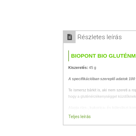
Részletes leírás
BIOPONT BIO GLUTÉN
Kiszerelés:
45 g
A specifikációban szereplő adatok 100
Te ismersz bárkit is, aki nem szereti a r
hogy a gluténérzékenységgel küzdőknek s
Alapja rizs-, kukorica- és kölesliszt ko
dolgozunk, hogy a legszigorúbb diétár
Teljes leírás
ízleteset!
A rizsliszt foszfort, vasat, mag