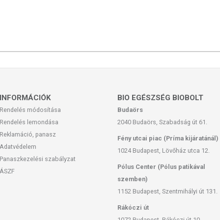
INFORMÁCIÓK
BIO EGÉSZSÉG BIOBOLT
Rendelés módosítása
Budaörs
Rendelés lemondása
2040 Budaörs, Szabadság út 61.
Reklamáció, panasz
Fény utcai piac (Príma kijáratánál)
Adatvédelem
1024 Budapest, Lövőház utca 12.
Panaszkezelési szabályzat
Pólus Center (Pólus patikával
ÁSZF
szemben)
1152 Budapest, Szentmihályi út 131.
Rákóczi út
1072 Budapest, Rákóczi út 10.