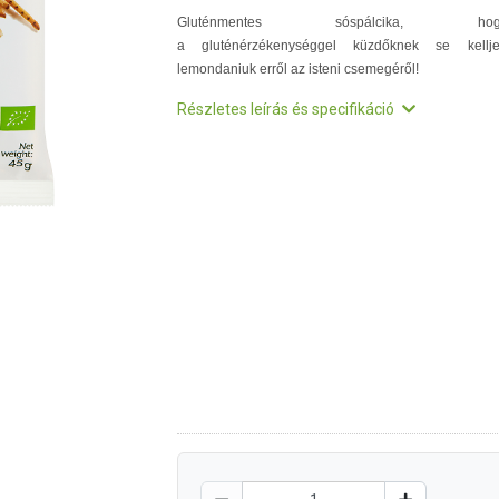
Gluténmentes sóspálcika, hog
a gluténérzékenységgel küzdőknek se kellj
lemondaniuk erről az isteni csemegéről!
Részletes leírás és specifikáció