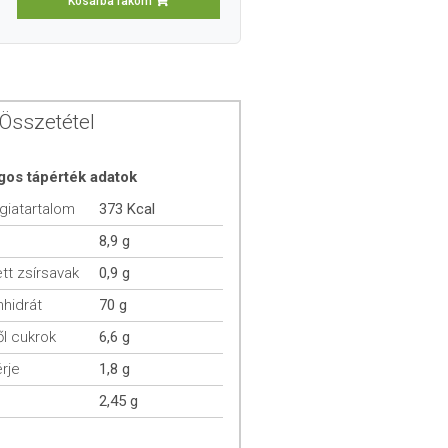
Kosárba rakom
Összetétel
gos tápérték adatok
giatartalom
373 Kcal
8,9 g
ett zsírsavak
0,9 g
hidrát
70 g
l cukrok
6,6 g
rje
1,8 g
2,45 g