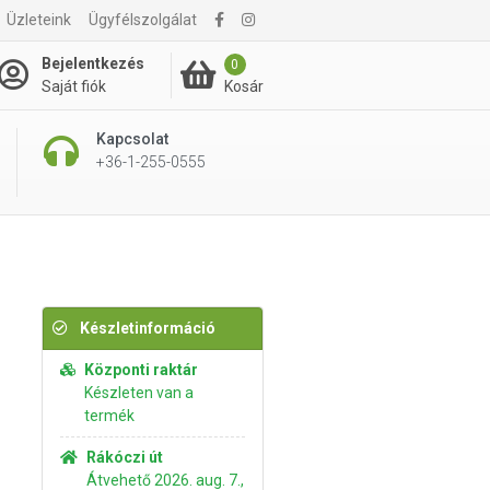
Üzleteink
Ügyfélszolgálat
415 Ft
Kosárba rakom
Bejelentkezés
0
Kosár
Saját fiók
Kapcsolat
+36-1-255-0555
Készletinformáció
Központi raktár
Készleten van a
termék
Rákóczi út
Átvehető 2026. aug. 7.,