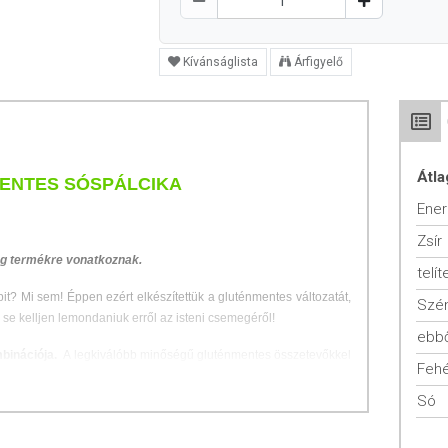
Kívánságlista
Árfigyelő
Átla
MENTES SÓSPÁLCIKA
Ener
Zsír
 g termékre vonatkoznak.
telít
opit? Mi sem! Éppen ezért elkészítettük a gluténmentes változatát,
Szén
e kelljen lemondaniuk erről az isteni csemegéről!
ebbő
mbinációja.
A legkiválóbb minőségű gluténmentes összetevőkkel
Fehé
a kényszerülők számára is létre tudjunk hozni valami igazán
Só
néziumot hasznos szénhidrátokat, rostokat, B1 és B2 vitaminokat,