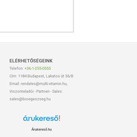
ELÉRHETŐSÉGEINK
Telefon:
+36-1-255-0555
Cím: 1184 Budapest, Lakatos út 36/B
Email: rendeles@multi-vitamin.hu,
Viszonteladói - Partneri - Sales:
sales@bioegeszseg.hu
Árukereső.hu