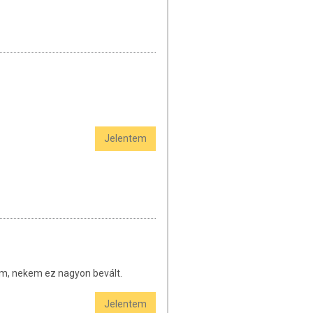
Jelentem
em, nekem ez nagyon bevált.
Jelentem