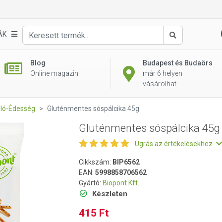
g
ÁK
Keresés
Blog
Budapest és Budaörs
Online magazin
már 6 helyen
vásárolhat
aló-Édesség
Gluténmentes sóspálcika 45g
Gluténmentes sóspálcika 45g
Ugrás az értékelésekhez
Cikkszám:
BIP6562
EAN:
5998858706562
Gyártó:
Biopont Kft.
Készleten
415 Ft