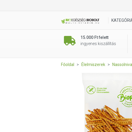
Gluténmentes sóspálcika 45
KATEGÓRI
15.000 Ft felett
ingyenes kiszállítás
Főoldal
Élelmiszerek
Nassolniv