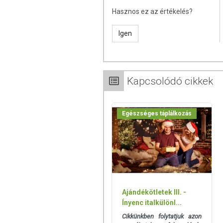
csomagolásán találják meg.
Hasznos ez az értékelés?
Igen
Kapcsolódó cikkek
Egészséges táplálkozás
Ajándékötletek III. -
Ínyenc italkülönl...
Cikkünkben folytatjuk azon