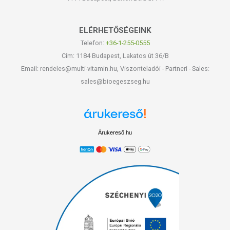
ELÉRHETŐSÉGEINK
Telefon:
+36-1-255-0555
Cím: 1184 Budapest, Lakatos út 36/B
Email: rendeles@multi-vitamin.hu, Viszonteladói - Partneri - Sales:
sales@bioegeszseg.hu
Árukereső.hu