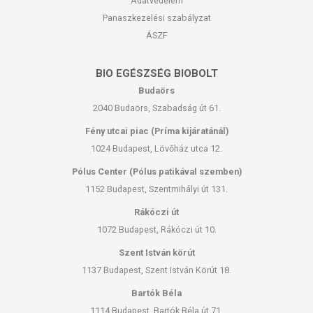
Adatvédelem
Panaszkezelési szabályzat
ÁSZF
BIO EGÉSZSÉG BIOBOLT
Budaörs
2040 Budaörs, Szabadság út 61.
Fény utcai piac (Príma kijáratánál)
1024 Budapest, Lövőház utca 12.
Pólus Center (Pólus patikával szemben)
1152 Budapest, Szentmihályi út 131.
Rákóczi út
1072 Budapest, Rákóczi út 10.
Szent István körút
1137 Budapest, Szent István Körút 18.
Bartók Béla
1114 Budapest, Bartók Béla út 71.