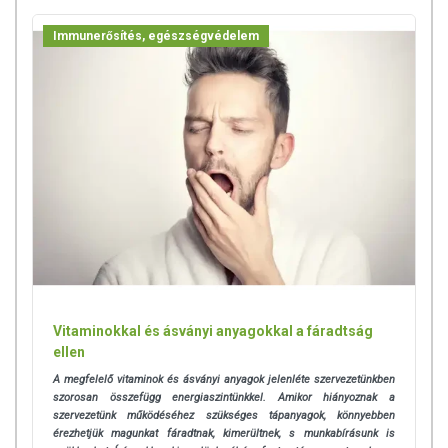
Immunerősítés, egészségvédelem
Vitaminokkal és ásványi anyagokkal a fáradtság
ellen
A megfelelő vitaminok és ásványi anyagok jelenléte szervezetünkben
szorosan összefügg energiaszintünkkel. Amikor hiányoznak a
szervezetünk működéséhez szükséges tápanyagok, könnyebben
érezhetjük magunkat fáradtnak, kimerültnek, s munkabírásunk is