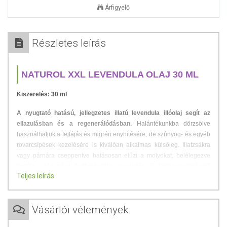
Árfigyelő
Részletes leírás
NATUROL XXL LEVENDULA OLAJ 30 ML
Kiszerelés: 30 ml
A nyugtató hatású, jellegzetes illatú levendula illóolaj segít az
ellazulásban és a regenerálódásban.
Halántékunkba dörzsölve
használhatjuk a fejfájás és migrén enyhítésére, de szúnyog- és egyéb
rovarcsípések kezelésére is kiválóan alkalmas külsőleg. Illatzsákra
vagy párnára cseppentve hatásosan elűzi a molyokat, belélegezve
tisztítja a légutakat. Antibakteriális, gyulladás- és fájdalomcsökkentő
Teljes leírás
hatású, valamint kitűnő izomlazító.
Felhasználási javaslat - A termék ajánlott:
Vásárlói vélemények
párologtatáshoz
fürdéshez