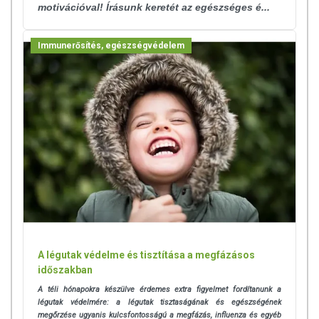
motivációval! Írásunk keretét az egészséges é...
Immunerősítés, egészségvédelem
A légutak védelme és tisztítása a megfázásos
időszakban
A téli hónapokra készülve érdemes extra figyelmet fordítanunk a
légutak védelmére: a légutak
tisztaságának és egészségének
megőrzése ugyanis kulcsfontosságú a megfázás, influenza és egyéb