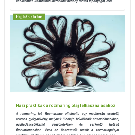
csökkenhet. Írásunkban kiemelünk néhány fontos tápanyagot, mel...
Haj, bőr, köröm
Házi praktikák a rozmaring olaj felhasználásához
A rozmaring, lat. Rosmarinus officinalis egy mediterrán eredetű,
aromás gyógynövény, melynek illóolaja bővölködik antioxidánsokban,
gyulladáscsökkentő vegyületekben és serkentő hatású
fitonutriensekben. Ezek az összetevők teszik a rozmaringolajat