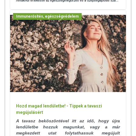
rendkívül értékessé az egészségmegőrzés és a szépségápolás szá...
Immunerősítés, egészségvédelem
Hozd magad lendületbe! - Tippek a tavaszi
megújulásért
A tavasz beköszöntével itt az idő, hogy újra
lendületbe hozzuk magunkat, vagy a már
megkezdett utat folytathassuk megújult