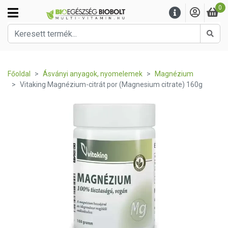
0
Kere
Főoldal
Ásványi anyagok, nyomelemek
Magnézium
Vitaking Magnézium-citrát por (Magnesium citrate) 160g