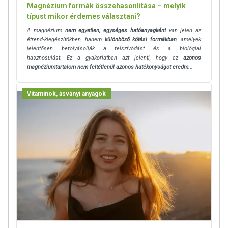
Magnézium formák összehasonlítása – melyik
típust mikor érdemes választani?
A magnézium
nem egyetlen, egységes hatóanyagként
van jelen az
étrend-kiegészítőkben, hanem
különböző kötési formákban
, amelyek
jelentősen befolyásolják a felszívódást és a biológiai
hasznosulást. Ez a gyakorlatban azt jelenti, hogy az
azonos
magnéziumtartalom nem feltétlenül azonos hatékonyságot eredm...
Vitaminok, ásványi anyagok