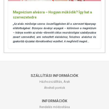
Magnézium alvásra – Hogyan működik? Így hat a
szervezetedre
„Az alvás minősége szoros összefüggésben áll a szervezet tápanyag-
ellátottságával. Bizonyos ásványi anyagok – különösen a magnézium
– hiánya esetén az alvás–ébrenlét ciklus neurobiológiai szabályozása
zavart szenvedhet, ami nehezített elalváshoz, felszínes alváshoz és
gyakoribb éjszakai ébredésekhez vezethet. A megfelelő magné...
SZÁLLÍTÁSI INFORMÁCIÓK
Házhozszállítás, Árak
Átvételi pontok
INFORMÁCIÓK
Rendelés módosítása