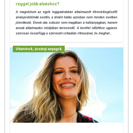
reggel jobb alváshoz?
A magnézium az egyik leggyakrabban alkalmazott étrend-kiegészítő
alvásproblémák esetén, a kívánt hatás azonban nem minden esetben
jelentkezik. Ennek oka sokszor nem magában a hatóanyagban, hanem
annak alkalmazási módjában keresendő. A bevétel időzítése ugyanis
szorosan összefügg a szervezet cirkadián ritmusával, és meghat...
Vitaminok, ásványi anyagok