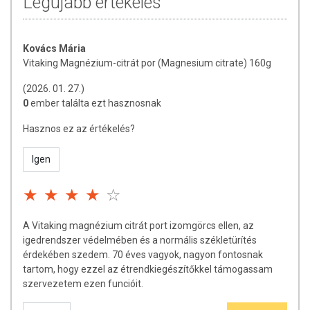
Legújabb értékelés
NRV%: referencia beviteli érték felnőttek számára.
TOVÁBBI TUDNIVALÓK
Kovács Mária
Vitaking Magnézium-citrát por (Magnesium citrate) 160g
OGYÉI nyilvántartási szám:
24131/2020
(2026. 01. 27.)
Tárolás:
Száraz, hűvös helyen tartandó!
0
ember találta ezt hasznosnak
Minőségét megőrzi:
a csomagoláson / terméken jelezett időppontig.
Hasznos ez az értékelés?
Forgalmazó:
Vitaking Kft.
Igen
Az oldalunkon lévő adatokat folyamatosan frissítjük, törekszünk arra,
hogy naprakészek legyenek. Szeretnénk felhívni azonban a figyelmet,
hogy ennek ellenére a webshopon szereplő adatok (beleértve a
termékfotókat, tápérték-, összetétel-, és allergén információkat is) csak
A Vitaking magnézium citrát port izomgörcs ellen, az
tájékoztató jellegűek, a tényleges értékek eltérhetnek az élelmiszerek
igedrendszer védelmében és a normális székletürítés
természetéből adódóan. A friss, aktuális információkat a termékek
érdekében szedem. 70 éves vagyok, nagyon fontosnak
csomagolásán találják meg.
tartom, hogy ezzel az étrendkiegészítőkkel támogassam
szervezetem ezen funcióit.
Az étrend-kiegészítők az érvényben levő európai uniós szabályozás