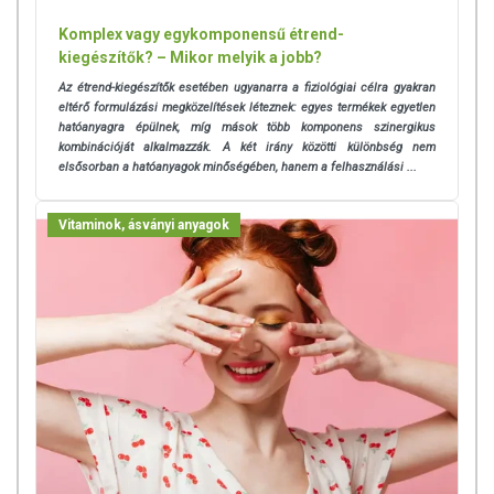
Komplex vagy egykomponensű étrend-
kiegészítők? – Mikor melyik a jobb?
Az étrend-kiegészítők esetében ugyanarra a fiziológiai célra gyakran
eltérő formulázási megközelítések léteznek: egyes termékek egyetlen
hatóanyagra épülnek, míg mások több komponens szinergikus
kombinációját alkalmazzák. A két irány közötti különbség nem
elsősorban a hatóanyagok minőségében, hanem a felhasználási ...
Vitaminok, ásványi anyagok