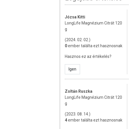
kulcsszerepe van a zsírok en
Napi adag:
3x 1 ml-es csapott mé
Józsa Kitti
LongLife Magnézium Citrát 120
Használat:
Vízben, gyümölcslébe
g
keverésre, mert csomósodhat.
(2024. 02. 02.)
Nettó tömeg:
120g (50 adag)
0
ember találta ezt hasznosnak
ÖSSZETEVŐK
Hasznos ez az értékelés?
100% tri-Magnézium-citrát anhid
Igen
hozzáadott anyagot nem tartalma
TOVÁBBI TUDNIVALÓK
Zoltán Ruszka
Tárolás:
Napfénytől védve, száraz,
LongLife Magnézium Citrát 120
g
Fontos:
az ismertetőben leírtak tá
publikációkból származó idézetek. 
(2023. 08. 14.)
helyettesítik az orvosi tanácsot. M
4
ember találta ezt hasznosnak
szokásait, konzultáljon orvosával, 
változatos, kiegyensúlyozott étre