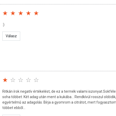
ergiává való átalakításában
rőkanál (2400mg)
n elkeverve fogyasztható. Ügyeljünk a folyamatos
:)
Válasz
rát (vízmentes) gyógyszerkönyvi minőségben. Egyéb
z.
 hűvös helyen. Gyermekek elő elzárva tartandó.
Ritkán írok negatív értékelést, de ez a termék valami iszonyat.Sokfél
jékoztató jellegűek, az adott témában közzétett
soha többet. Két adag után ment a kukába... Rendkívül rosszul oldódik
Nem alkalmasak diagnózis felállítására, és nem
egyértelmű az adagolás. Bírja a gyomrom a citrátot, mert fogyasztom
ielőtt megváltozatná étrendjét vagy táplálkozási
többet ebből...
dietetikusával. Az étrend-kiegészítők nem helyettesítik a
ndet és az egészséges életmódot. Terheseknek vagy