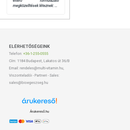
eltérő formulázási
megközelítések léteznek: ...
ELÉRHETŐSÉGEINK
Telefon:
+36-1-255-0555
Cím: 1184 Budapest, Lakatos út 36/B
Email: rendeles@multi-vitamin.hu,
Viszonteladói - Partneri - Sales:
sales@bioegeszseg.hu
Árukereső.hu