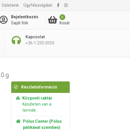
Üzleteink
Ügyfélszolgálat
3 430 Ft
Kosárba rakom
Bejelentkezés
0
Kosár
Saját fiók
Kapcsolat
+36-1-255-0555
20 g
Készletinformáció
Központi raktár
Készleten van a
termék
Pólus Center (Pólus
patikával szemben)