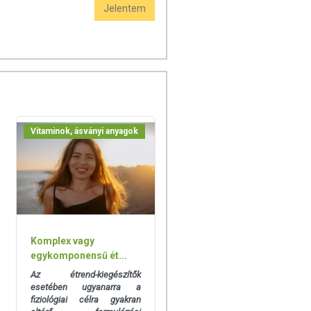
Jelentem
Vitaminok, ásványi anyagok
Komplex vagy
egykomponensű ét...
Az étrend-kiegészítők
esetében ugyanarra a
fiziológiai célra gyakran