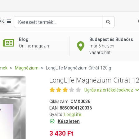
20 g
ÁK
Keresés
Blog
Budapest és Budaörs
Online magazin
már 6 helyen
vásárolhat
emek
Magnézium
LongLife Magnézium Citrát 120 g
LongLife Magnézium Citrát 1
Ugrás az értékelésekhez
Cikkszám:
CMX0036
EAN:
8850904120036
Gyártó:
LongLife
Készleten
3 430 Ft