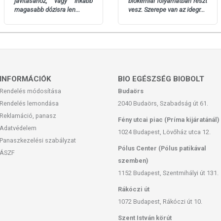
javításához, vagy inkább
biokémiai folyamatban részt
magasabb dózisra len...
vesz. Szerepe van az idegr...
INFORMÁCIÓK
BIO EGÉSZSÉG BIOBOLT
Rendelés módosítása
Budaörs
Rendelés lemondása
2040 Budaörs, Szabadság út 61.
Reklamáció, panasz
Fény utcai piac (Príma kijáratánál)
Adatvédelem
1024 Budapest, Lövőház utca 12.
Panaszkezelési szabályzat
Pólus Center (Pólus patikával
ÁSZF
szemben)
1152 Budapest, Szentmihályi út 131.
Rákóczi út
1072 Budapest, Rákóczi út 10.
Szent István körút