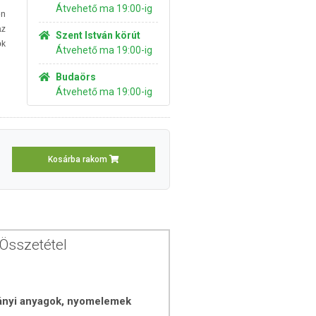
Átvehető ma 19:00-ig
en
az
Szent István körút
ok
Átvehető ma 19:00-ig
Budaörs
Átvehető ma 19:00-ig
Kosárba rakom
Összetétel
ányi anyagok, nyomelemek