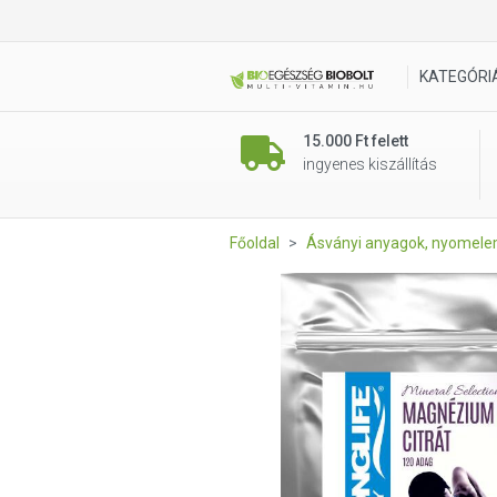
LongLife Magnézium Citrát 1
KATEGÓRI
15.000 Ft felett
ingyenes kiszállítás
Főoldal
Ásványi anyagok, nyomel