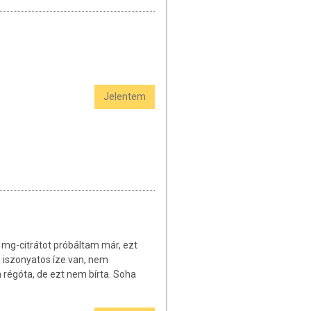
Jelentem
e mg-citrátot próbáltam már, ezt
, iszonyatos íze van, nem
 régóta, de ezt nem bírta. Soha