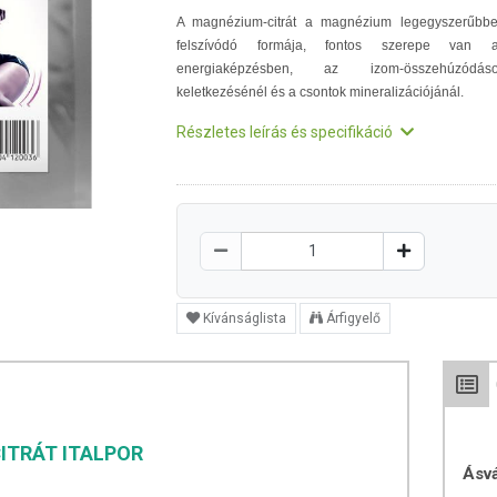
A magnézium-citrát a magnézium legegyszerűbb
felszívódó formája, fontos szerepe van 
energiaképzésben, az izom-összehúzódás
keletkezésénél és a csontok mineralizációjánál.
Részletes leírás és specifikáció
Kívánságlista
Árfigyelő
ITRÁT ITALPOR
Ásv