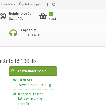
Üzleteink
Ügyfélszolgálat
9 490 Ft
Kosárba rakom
Bejelentkezés
0
Kosár
Saját fiók
Kapcsolat
+36-1-255-0555
tántöltő 180 db
Készletinformáció
Budaörs
Átvehető ma 19:00-ig
Központi raktár
Készleten van a
termék