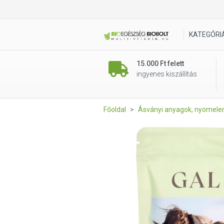
GAL Magnézium-biszglicinát 
KATEGÓRI
15.000 Ft felett
ingyenes kiszállítás
Főoldal
Ásványi anyagok, nyomel