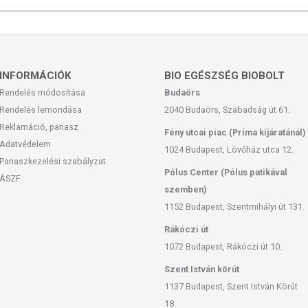
ik kapszulát este szedjük be vacsora után vagy lefekvés előtt, a
INFORMÁCIÓK
BIO EGÉSZSÉG BIOBOLT
 reacted”), pullulán (Plantcaps® vegán kapszula).
Rendelés módosítása
Budaörs
Rendelés lemondása
2040 Budaörs, Szabadság út 61.
Reklamáció, panasz
Fény utcai piac (Príma kijáratánál)
feltüntetett időpontot.
Adatvédelem
1024 Budapest, Lövőház utca 12.
Panaszkezelési szabályzat
Pólus Center (Pólus patikával
ÁSZF
szemben)
1152 Budapest, Szentmihályi út 131.
san frissítjük, törekszünk arra, hogy naprakészek legyenek.
Rákóczi út
, hogy ennek ellenére a webshopon szereplő adatok (beleértve a
1072 Budapest, Rákóczi út 10.
 allergén információkat is) csak tájékoztató jellegűek, a tényleges
Szent István körút
mészetéből adódóan. A friss, aktuális információkat a termékek
1137 Budapest, Szent István Körút
18.