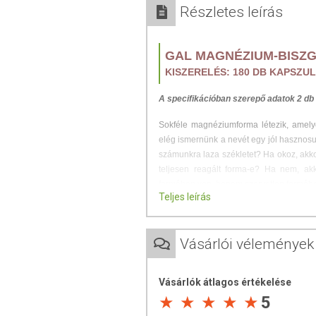
Részletes leírás
GAL MAGNÉZIUM-BISZG
KISZERELÉS: 180 DB KAPSZU
A specifikációban szerepő adatok 2 db
Sokféle magnéziumforma létezik, amel
elég ismernünk a nevét egy jól hasznosu
számunkra laza székletet? Ha okoz, akko
teljesen reagált forma-e? Ha nem, ak
formában van, hanem szervetlen formáb
Teljes leírás
Termékünkben a magnézium a glicin ami
szerves forma. Tapasztalatunk az, hogy
problémát ez a forma.
Vásárlói vélemények
HASZNOS TUDNIVALÓK
Vásárlók átlagos értékelése
5
MIÉRT FONTOS A MAGNÉZIUM?