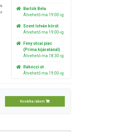
ek
Bartók Béla
oz
Átvehető ma 19:00-ig
Szent István körút
Átvehető ma 19:00-ig
Fény utcai piac
(Príma kijáratánál)
Átvehető ma 18:30-ig
Rákóczi út
Átvehető ma 19:00-ig
Kosárba rakom