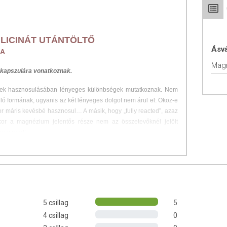
LICINÁT UTÁNTÖLTŐ
Ásv
LA
 kapszulára vonatkoznak.
yek hasznosulásában lényeges különbségek mutatkoznak. Nem
ló formának, ugyanis az két lényeges dolgot nem árul el: Okoz-e
r máris kevésbé hasznosul… A másik, hogy „fully reacted”, azaz
kor a magnézium jelentős része nem az összetevőknél jelölt
an maradt.
nosavhoz kötve van jelen kizárólag, azaz egy „fully reacted”
 még a kényes gyomrúaknak sem okoz laza székletet, sem egyéb
 A MAGNÉZIUMRÓL
5 csillag
5
4 csillag
0