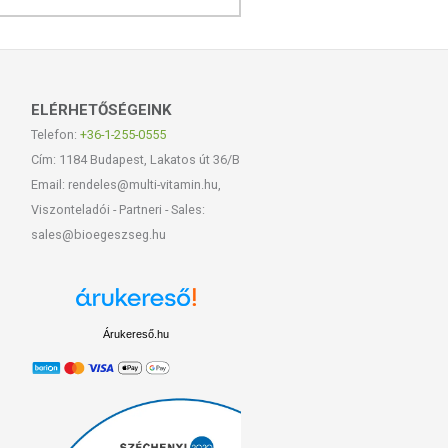
ELÉRHETŐSÉGEINK
Telefon:
+36-1-255-0555
Cím: 1184 Budapest, Lakatos út 36/B
Email: rendeles@multi-vitamin.hu,
Viszonteladói - Partneri - Sales:
sales@bioegeszseg.hu
Árukereső.hu