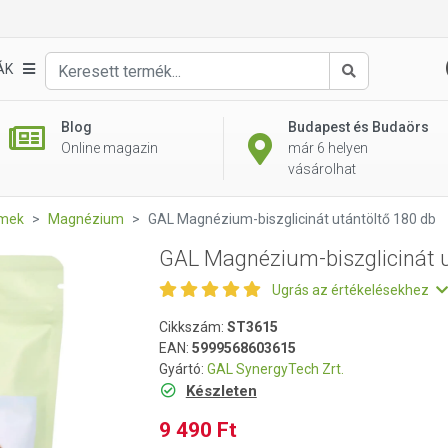
utántöltő 180 db
ÁK
Keresés
Blog
Budapest és Budaörs
Online magazin
már 6 helyen
vásárolhat
emek
Magnézium
GAL Magnézium-biszglicinát utántöltő 180 db
GAL Magnézium-biszglicinát u
Ugrás az értékelésekhez
Cikkszám:
ST3615
EAN:
5999568603615
Gyártó:
GAL SynergyTech Zrt.
Készleten
9 490 Ft