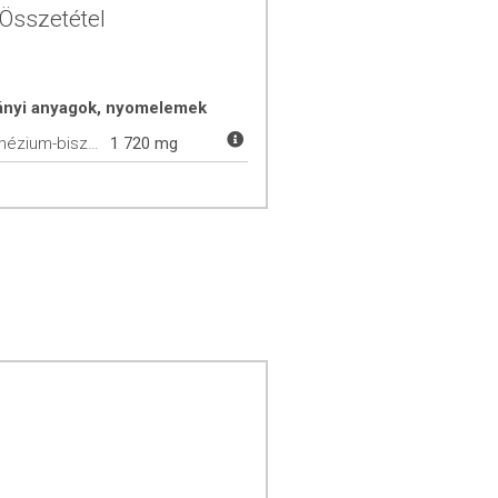
Összetétel
ányi anyagok, nyomelemek
Magnézium-biszglicinát
1 720 mg