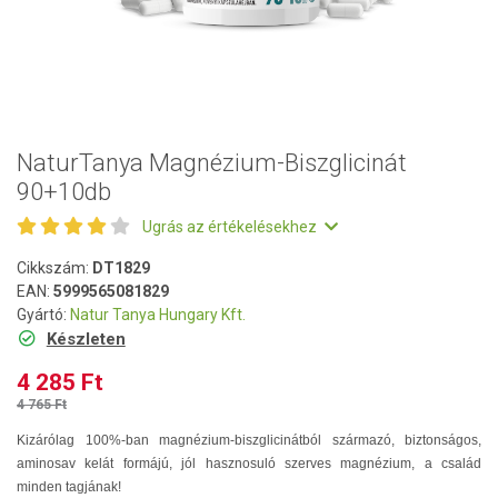
NaturTanya Magnézium-Biszglicinát
90+10db
Ugrás az értékelésekhez
Cikkszám:
DT1829
EAN:
5999565081829
Gyártó:
Natur Tanya Hungary Kft.
Készleten
4 285 Ft
4 765 Ft
Kizárólag 100%-ban magnézium-biszglicinátból származó, biztonságos,
aminosav kelát formájú, jól hasznosuló szerves magnézium, a család
minden tagjának!