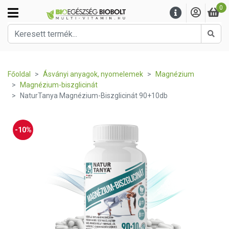
0
Kere
Főoldal
Ásványi anyagok, nyomelemek
Magnézium
Magnézium-biszglicinát
NaturTanya Magnézium-Biszglicinát 90+10db
-10%