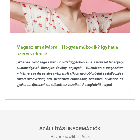
Magnézium alvásra – Hogyan működik? Így hat a
szervezetedre
„Az alvás minősége szoros összefüggésben áll a szervezet tápanyag-
ellátottságával. Bizonyos ásványi anyagok – különösen a magnézium
– hiánya esetén az alvás–ébrenlét ciklus neurobiológiai szabályozása
zavart szenvedhet, ami nehezített elalváshoz, felszínes alváshoz és
gyakoribb éjszakai ébredésekhez vezethet. A megfelelő magné...
SZÁLLÍTÁSI INFORMÁCIÓK
Házhozszállítás, Árak