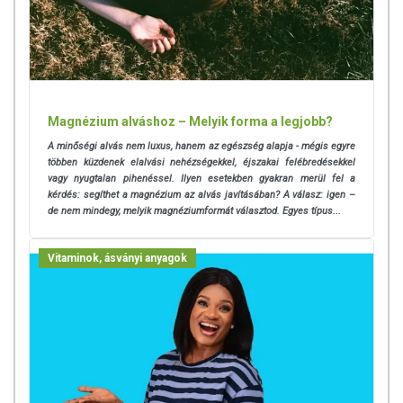
helyettesítésére alkalmas! Betegség esetén használatát beszélje meg
kezelőorvosával. Az ajánlott napi fogyasztási mennyiséget ne lépje túl!
Ne szedje a készítményt, ha az összetevők bármelyikére érzékeny
vagy allergiás! Kisgyermektől elzárva tartandó!
Magnézium alváshoz – Melyik forma a legjobb?
A minőségi alvás nem luxus, hanem az egészség alapja - mégis egyre
többen küzdenek elalvási nehézségekkel, éjszakai felébredésekkel
vagy nyugtalan pihenéssel. Ilyen esetekben gyakran merül fel a
kérdés: segíthet a magnézium az alvás javításában? A válasz: igen –
de nem mindegy, melyik magnéziumformát választod. Egyes típus...
Vitaminok, ásványi anyagok