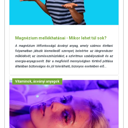
Magnézium mellékhatásai - Mikor lehet túl sok?
A magnézium létfontosságú ásványi anyag, amely számos élettani
folyamatban játszik kiemelkedő szerepet, beleértve az idegrendszer
működését, az izomösszehúzódást, a szívritmus szabályozását és az
energia-anyagcserét. Bár a megfelelő mennyiségben történő pótlása
általában biztonságos és jól tolerálható, bizonyos esetekben elő...
Vitaminok, ásványi anyagok