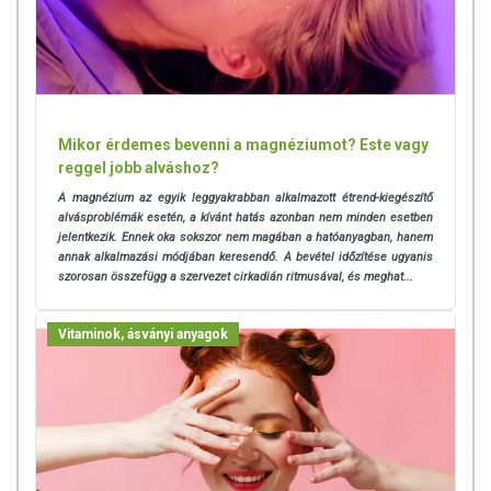
Mikor érdemes bevenni a magnéziumot? Este vagy
reggel jobb alváshoz?
A magnézium az egyik leggyakrabban alkalmazott étrend-kiegészítő
alvásproblémák esetén, a kívánt hatás azonban nem minden esetben
jelentkezik. Ennek oka sokszor nem magában a hatóanyagban, hanem
annak alkalmazási módjában keresendő. A bevétel időzítése ugyanis
szorosan összefügg a szervezet cirkadián ritmusával, és meghat...
Vitaminok, ásványi anyagok