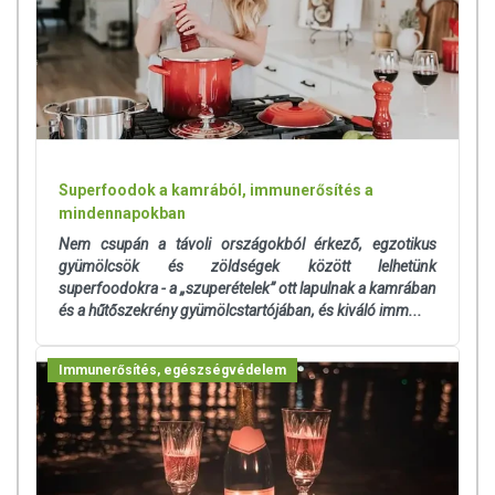
Superfoodok a kamrából, immunerősítés a
mindennapokban
Nem csupán a távoli országokból érkező, egzotikus
gyümölcsök és zöldségek között lelhetünk
superfoodokra - a „szuperételek” ott lapulnak a kamrában
és a hűtőszekrény gyümölcstartójában, és kiváló imm...
Immunerősítés, egészségvédelem