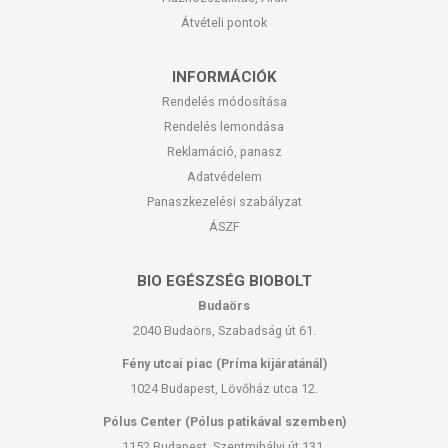
Átvételi pontok
INFORMÁCIÓK
Rendelés módosítása
Rendelés lemondása
Reklamáció, panasz
Adatvédelem
Panaszkezelési szabályzat
ÁSZF
BIO EGÉSZSÉG BIOBOLT
Budaörs
2040 Budaörs, Szabadság út 61.
Fény utcai piac (Príma kijáratánál)
1024 Budapest, Lövőház utca 12.
Pólus Center (Pólus patikával szemben)
1152 Budapest, Szentmihályi út 131.