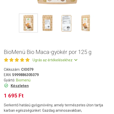
BioMenü Bio Maca-gyökér por 125 g
Ugrás az értékelésekhez
Cikkszám:
CIO079
EAN:
5999886305079
Gyártó:
Biomenü
Készleten
1 695 Ft
Serkentő hatású gyógynövény, amely természetes úton tartja
karban egészségünket. Gazdag aminosavakban,