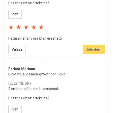
Hasznos ez az értékelés?
jelölésük, megjelenítésük, és reklámozásuk során nem
engedélyezett a készítményeknek betegséget megelőző
Igen
vagy gyógyító hatást tulajdonítani.
A termék nem helyettesíti a kiegyensúlyozott, vegyes
étrendet és az egészséges életmódot! A termék nem
Hatása néhány óra után érezhető.
gyógyít betegségeket! A termék nem az orvosi kezelés
helyettesítésére alkalmas! Betegség esetén használatát
Válasz
Jelentem
beszélje meg kezelőorvosával. Az ajánlott napi fogyasztási
mennyiséget ne lépje túl! Ne szedje a készítményt, ha az
összetevők bármelyikére érzékeny vagy allergiás!
Bednár Mariann
Kisgyermektől elzárva tartandó!
BioMenü Bio Maca-gyökér por 125 g
(2023. 12. 09.)
0
ember találta ezt hasznosnak
Hasznos ez az értékelés?
Igen