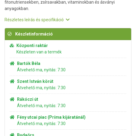
fitonutriensekben, zsírsavakban, vitaminokban és ásványi
anyagokban.
Részletes leírás és specifikáció
Készletinformáció
Központi raktár
Készleten van a termék
Bartók Béla
Átvehető ma, nyitás: 7:30
Szent István körút
Átvehető ma, nyitás: 7:30
Rákóczi út
Átvehető ma, nyitás: 7:30
Fény utcai piac (Príma kijáratánál)
Átvehető ma, nyitás: 7:30
Budaörs