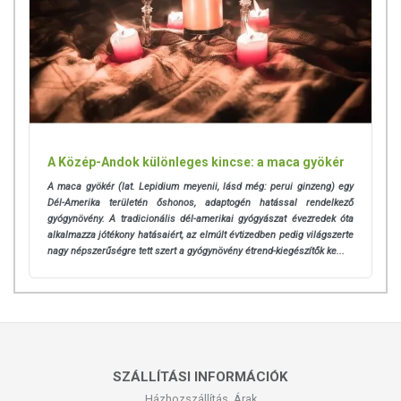
A Közép-Andok különleges kincse: a maca gyökér
A maca gyökér (lat. Lepidium meyenii, lásd még: perui ginzeng) egy
Dél-Amerika területén őshonos, adaptogén hatással rendelkező
gyógynövény. A tradicionális dél-amerikai gyógyászat évezredek óta
alkalmazza jótékony hatásaiért, az elmúlt évtizedben pedig világszerte
nagy népszerűségre tett szert a gyógynövény étrend-kiegészítők ke...
SZÁLLÍTÁSI INFORMÁCIÓK
Házhozszállítás, Árak