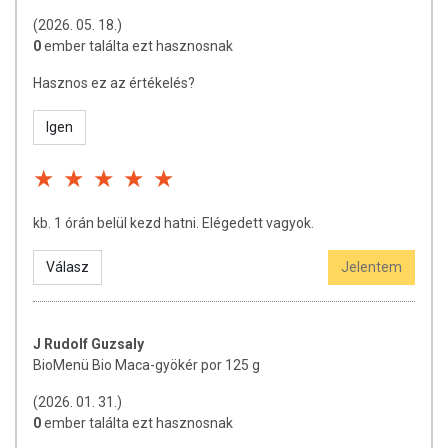
(2026. 05. 18.)
100% bio macagyökér (lepidium meyenii)
0
ember találta ezt hasznosnak
Ez a macapor normál termésből származik (nem
Hasznos ez az értékelés?
válogatott) és körülbelül 70% sárga és 30% piros, fekete és
lila macagyökér keverékéből áll.
Igen
TOVÁBBI TUDNIVALÓK
Tárolás:
Tárolja hűvös (kb. 18-20 C fok), sötét és száraz
kb. 1 órán belül kezd hatni. Elégedett vagyok.
helyen.
Válasz
Jelentem
Forgalmazó:
Caleido IT-Outsource Kft.
Az étrend-kiegészítők az érvényben levő európai uniós
J Rudolf Guzsaly
szabályozás szerint élelmiszereknek minősülnek, amelyek a
BioMenü Bio Maca-gyökér por 125 g
hagyományos étrend kiegészítését szolgálják, és
koncentrált formában tartalmaznak tápanyagokat. Bár az
(2026. 01. 31.)
étrend-kiegészítők kedvező élettani hatással
0
ember találta ezt hasznosnak
rendelkezhetnek, amely egyénenként eltérő lehet,