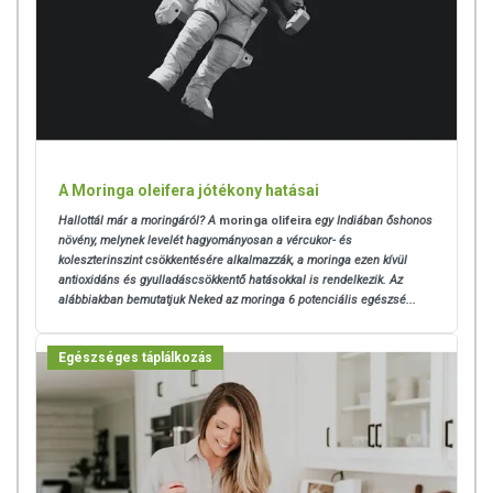
A Moringa oleifera jótékony hatásai
Hallottál már a moringáról? A
moringa olifeira
egy Indiában őshonos
növény, melynek levelét hagyományosan a vércukor- és
koleszterinszint csökkentésére alkalmazzák, a moringa ezen kívül
antioxidáns és gyulladáscsökkentő hatásokkal is rendelkezik. Az
alábbiakban bemutatjuk Neked az moringa 6 potenciális egészsé...
Egészséges táplálkozás