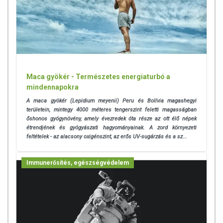
Maca gyökér - Természetes energiaturbó a
mindennapokra
A maca gyökér (Lepidium meyenii) Peru és Bolívia magashegyi
területein, mintegy 4000 méteres tengerszint feletti magasságban
őshonos gyógynövény, amely évezredek óta része az ott élő népek
étrendjének és gyógyászati hagyományainak. A zord környezeti
feltételek - az alacsony oxigénszint, az erős UV-sugárzás és a sz...
Immunerősítés, egészségvédelem