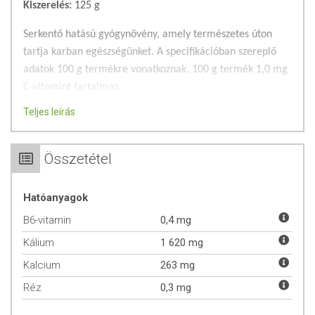
Kiszerelés:
125 g
Serkentő hatású gyógynövény, amely természetes úton
tartja karban egészségünket. A specifikációban szereplő
adatok 100 g termékre vonatkoznak. 100 g termék 1,0 mg
C-vitamint tartalmaz.
Teljes leírás
A Maca gyökér egy az Andok lejtőin vadon élő növény,
melyet "Perui Ginzengnek" is neveznek. Energizáló,
erősítő, állóképesség javító, valamint a jobb érzelmi
Összetétel
állapotot elősegítő hatása is ismert.
Hatóanyagok
4200 méter feletti magasságban, zord időjárási viszonyok
között (hideg, erős szél, intenzív napsütés), a legtöbb
B6-vitamin
0,4 mg
növény számára kifejezetten hátrányos körülmények között
Kálium
1 620 mg
él.
Kalcium
263 mg
Milyen hatásaival segítheti a maca-gyökér egészségünk
Réz
0,3 mg
megőrzését?