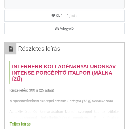
Kívánságlista
Árfigyelő
Részletes leírás
INTERHERB KOLLAGÉN&HYALURONSAV
INTENSE PORCÉPÍTŐ ITALPOR (MÁLNA
ÍZŰ)
Kiszerelés:
300 g (25 adag)
A specifikációban szereplő adatok 1 adagra (12 g) vonatkoznak.
Az aktív életmód fenntartásában kiemelt szerepet kap az ízületek
rugalmasságának, terhelhetőségének megőrzése. Ehhez járulnak
hozzá kiválóan oldódó, finom ízű étrend-kiegészítő italporunk
Teljes leírás