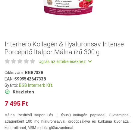
Interherb Kollagén & Hyaluronsav Intense
Porcépítő Italpor Málna ízű 300 g
Ugrás az értékelésekhez
Cikkszám:
BGB7338
EAN:
5999542647338
Gyártó:
BGB Interherb Kft.
Készleten
7 495 Ft
Málna ízesítésű italpor I.és II. típusú kollagén peptiddel, C-vitaminnal,
adagonként 100 mg hialuronsavval, ördögcsáklya és kurkuma kivonattal,
kondroitinnel, MSM-mel és glükózaminnal.