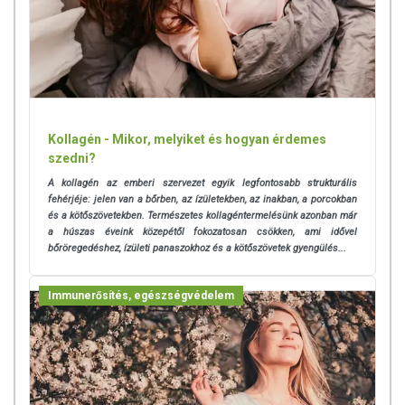
A csomómentes ital titka
: tedd a pohárba a kimért
porkeveréket, majd lassan adagold hozzá a vizet folyamatos
kevergetés mellett.
Sokkal finomabb az italod, ha
hideg vizet
használsz.
Kísérletezz, hozd létre az
ízlésednek megfelelő ízt
: ha túl
édesnek találod az italt, hígítsd fel bátran, ha nem elég édes és
intenzív az íze, adj hozzá kevesebb vizet, a lényeg, hogy a
kimért porkeverék hatóanyagtartalmán ez semmit nem
Kollagén - Mikor, melyiket és hogyan érdemes
változtat.
szedni?
Mennyi az annyi? A
pontos adagoláshoz
kérjük, hogy
A kollagén az emberi szervezet egyik legfontosabb strukturális
használd a tasakban található mérőkanalat, így biztosan nem
fehérjéje: jelen van a bőrben, az ízületekben, az inakban, a porcokban
fogsz tévedni.
és a kötőszövetekben. Természetes kollagéntermelésünk azonban már
Ha van
shakered
(benne a hasznos törőráccsal), akkor
a húszas éveink közepétől fokozatosan csökken, ami idővel
vesd be, a tökéletes oldódásban ez nagy segítség. Kis habzást
bőröregedéshez, ízületi panaszokhoz és a kötőszövetek gyengülés...
észlelhetsz az összerázást követően, ez 1-2 percen belül
azonban eltűnik az ital tetejéről.
Immunerősítés, egészségvédelem
Plusz tipp:
ha véletlenül nedvesség éri a mérőkanalat, akkor
töröld szárazra és csak utána helyezd vissza a zacskóba,
különben a termék csomósodik odabent, az pedig nem tesz jót
a minőségnek.
+1 plusz tipp:
lehetőleg száraz környezetben nyisd fel a
tasakot, majd ha kimérted a megfelelő adagot,