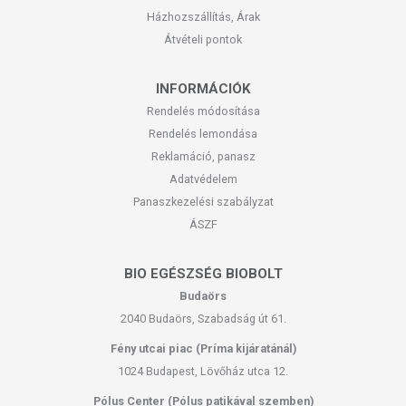
egészséges életmódot! A termék nem gyógyít betegségeket! A termék
Házhozszállítás, Árak
nem az orvosi kezelés helyettesítésére alkalmas! Betegség esetén
Átvételi pontok
használatát beszélje meg kezelőorvosával. Az ajánlott napi
fogyasztási mennyiséget ne lépje túl! Ne szedje a készítményt, ha az
összetevők bármelyikére érzékeny vagy allergiás! Kisgyermektől
INFORMÁCIÓK
elzárva tartandó!
Rendelés módosítása
Rendelés lemondása
Az étrend-kiegészítők az érvényben levő európai uniós szabályozás
Reklamáció, panasz
szerint élelmiszereknek minősülnek, amelyek a hagyományos étrend
kiegészítését szolgálják, és koncentrált formában tartalmaznak
Adatvédelem
tápanyagokat. Bár az étrend-kiegészítők kedvező élettani
Panaszkezelési szabályzat
hatással rendelkezhetnek, amely egyénenként eltérő lehet, jelölésük,
ÁSZF
megjelenítésük, és reklámozásuk során nem engedélyezett a
készítményeknek betegséget megelőző vagy gyógyító
BIO EGÉSZSÉG BIOBOLT
hatást tulajdonítani.
Budaörs
2040 Budaörs, Szabadság út 61.
Fény utcai piac (Príma kijáratánál)
1024 Budapest, Lövőház utca 12.
Pólus Center (Pólus patikával szemben)