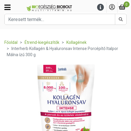
0
Kere
Főoldal
Étrend-kiegészítők
Kollagének
Interherb Kollagén & Hyaluronsav Intense Porcépítő Italpor
Málna ízű 300 g