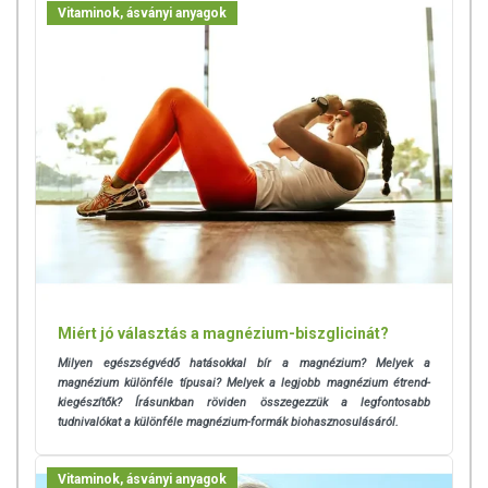
Vitaminok, ásványi anyagok
A Ca D3 K2 kapszula az összes többi BioTechUSA termékhez
hasonlóan biztonságos, gondosan válogatott összetevőket tartalmaz.
FELHASZNÁLÁSI JAVASLAT
Adagolás:
Fogyassz naponta 3×1 kapszulát, bő folyadékkal,
étkezések között!
Figyelmeztetés:
Kumarin típusú véralvadásgátlót szedő
egyéneknek nem javasolt a termék fogyasztása.
ÖSSZETÉTEL
Miért jó választás a magnézium-biszglicinát?
Összetevők:
Kalcium ortofoszforsavval alkotott sói, csomósodást
gátló anyag (zsírsavak magnéziumsói), kapszulahéj [zselatin,
Milyen egészségvédő hatásokkal bír a magnézium? Melyek a
magnézium különféle típusai? Melyek a legjobb magnézium étrend-
fényezőanyag (sellak), színezék (vas-oxidok és vas-hidroxidok),
kiegészítők? Írásunkban röviden összegezzük a legfontosabb
savanyúságot szabályozó anyag (ammónium-hidroxid), savanyúságot
tudnivalókat a különféle magnézium-formák biohasznosulásáról.
szabályozó anyag (kálium-hidroxid)], menakinon, kolekalciferol.
Tejet, tojást, glutént, szóját, rákféléket, kén-dioxidot és dióféléket
tartalmazó élelmiszereket gyártó üzemben készült.
Vitaminok, ásványi anyagok