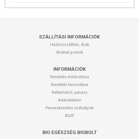
helyettesítésére alkalmas! Betegség esetén használatát beszélje meg
kezelőorvosával. Az ajánlott napi fogyasztási mennyiséget ne lépje túl!
Ne szedje a készítményt, ha az összetevők bármelyikére érzékeny
vagy allergiás! Kisgyermektől elzárva tartandó!
SZÁLLÍTÁSI INFORMÁCIÓK
Házhozszállítás, Árak
Átvételi pontok
INFORMÁCIÓK
Rendelés módosítása
Rendelés lemondása
Reklamáció, panasz
Adatvédelem
Panaszkezelési szabályzat
ÁSZF
BIO EGÉSZSÉG BIOBOLT