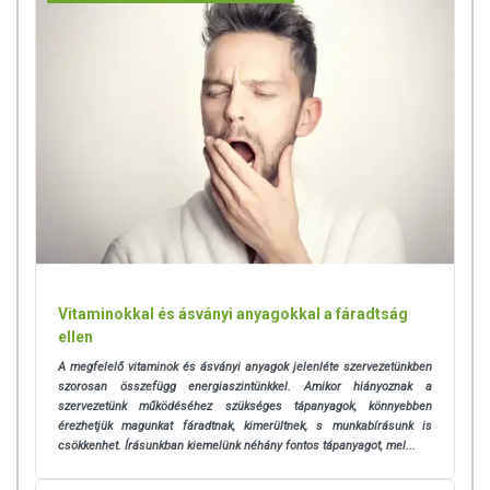
folyamatokban, emellett hozzájárul a sejtmembránok megfelelő
működéséhez.
D-vitamin
Elsődleges szerepe a csontok egészségének megőrzésében rejlik, a
kalciumhoz és a foszforhoz hasonlóan hozzájárul az egészséges
csontozat és a normál fogazat fenntartásához, egészséges
izomfunkció fenntartásához és az immunrendszer normál
működéséhez is.
A csontok egészségéért közvetve is felel, ugyanis a D-vitamin
hozzájárul a kalcium és a foszfor normál
felszívódásához/hasznosulásához, továbbá a vér normál
Vitaminokkal és ásványi anyagokkal a fáradtság
kalciumszintjének fenntartásához.
ellen
K-vitamin
A megfelelő vitaminok és ásványi anyagok jelenléte szervezetünkben
szorosan összefügg energiaszintünkkel. Amikor hiányoznak a
A fent említett összetevők mellett a K-vitamin is részt vesz a normál
szervezetünk működéséhez szükséges tápanyagok, könnyebben
csontozat fenntartásában. Emellett részt vesz a normál véralvadásban
érezhetjük magunkat fáradtnak, kimerültnek, s munkabírásunk is
csökkenhet. Írásunkban kiemelünk néhány fontos tápanyagot, mel...
is, éppen ezért kumarin típusú véralvadásgátlót szedő egyének
számára nem javasolt a termék szedése.