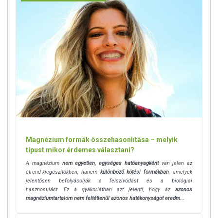
Hatóanyagok 3 kapszulában:
Kalcium: 908 mg 114 NRV%
Foszfor: 702 mg 100 NRV%
D-vitamin: 6.0 μg (240 NE) 120 NRV%
K-vitamin: 30 μg 40 NRV%
*Napi beviteli referencia érték felnőttek esetén. NE: Nemzetközi
egység.
TOVÁBBI TUDNIVALÓK
Minőségét megőrzi (nap/hó/év): lásd a csomagolás hátoldalán, a fehér
Magnézium formák összehasonlítása – melyik
mezőben (LOT/EXP).
típust mikor érdemes választani?
TÁROLÁS: Szorosan lezárva, hűvös, száraz helyen.
A magnézium
nem egyetlen, egységes hatóanyagként
van jelen az
étrend-kiegészítőkben, hanem
különböző kötési formákban
, amelyek
Forgalmazó: BioTech USA Kft.
jelentősen befolyásolják a felszívódást és a biológiai
hasznosulást. Ez a gyakorlatban azt jelenti, hogy az
azonos
Származási hely: EU (az elsődleges összetevő(k) származási helye:
magnéziumtartalom nem feltétlenül azonos hatékonyságot eredm...
nem EU).