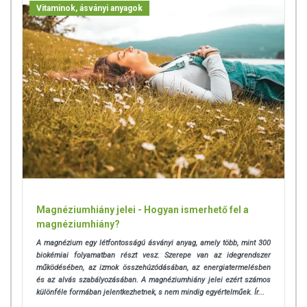
Vitaminok, ásványi anyagok
Az oldalunkon lévő adatokat folyamatosan frissítjük, törekszünk arra,
hogy naprakészek legyenek. Szeretnénk felhívni azonban a figyelmet,
hogy ennek ellenére a webshopon szereplő adatok (beleértve a
termékfotókat, tápérték-, összetétel-, és allergén információkat is) csak
tájékoztató jellegűek, a tényleges értékek eltérhetnek az élelmiszerek
természetéből adódóan. A friss, aktuális információkat a termékek
csomagolásán találják meg.
Az étrend-kiegészítők az érvényben levő európai uniós szabályozás
szerint élelmiszereknek minősülnek, amelyek a hagyományos étrend
kiegészítését szolgálják, és koncentrált formában tartalmaznak
tápanyagokat. Bár az étrend-kiegészítők kedvező élettani
hatással rendelkezhetnek, amely egyénenként eltérő lehet, jelölésük,
Magnéziumhiány jelei - Hogyan ismerhető fel a
megjelenítésük, és reklámozásuk során nem engedélyezett a
magnéziumhiány?
készítményeknek betegséget megelőző vagy gyógyító
hatást tulajdonítani.
A magnézium egy létfontosságú ásványi anyag, amely több, mint 300
biokémiai folyamatban részt vesz. Szerepe van az idegrendszer
A termék nem helyettesíti a kiegyensúlyozott, vegyes étrendet és az
működésében, az izmok összehúzódásában, az energiatermelésben
és az alvás szabályozásában. A magnéziumhiány jelei ezért számos
egészséges életmódot!
különféle formában jelentkezhetnek, s nem mindig egyértelműek. Ír...
A termék nem gyógyít betegségeket! A termék nem az orvosi kezelés