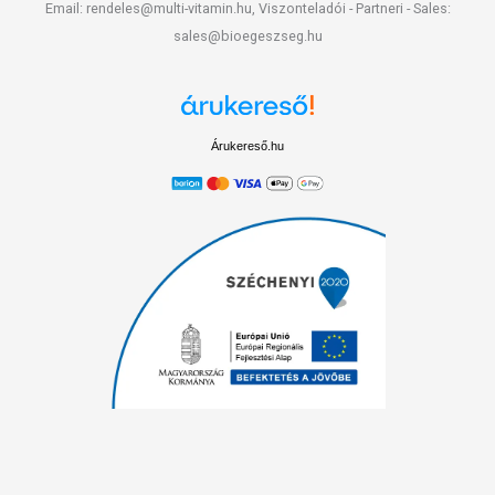
Email: rendeles@multi-vitamin.hu, Viszonteladói - Partneri - Sales:
sales@bioegeszseg.hu
Árukereső.hu