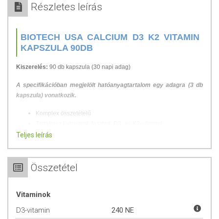
Részletes leírás
BIOTECH USA CALCIUM D3 K2 VITAMIN
KAPSZULA 90DB
Kiszerelés:
90 db kapszula (30 napi adag)
A specifikációban megjelölt hatóanyagtartalom egy adagra (3 db
kapszula) vonatkozik.
Komplex összetételű
Tartalmaz kalciumot, foszfort, D3- és K2-vitamint
Gazdaságos kiszerelésű
Teljes leírás
Egyszerű adagolni
Ca D3 K2: a csontok és a fogak szolgálatában!
Összetétel
Csontjaink egészségének megőrzése fontos összetevője az
egészséges, kiegyensúlyozott életmódnak. Amellett, hogy a sportolók
Vitaminok
számára kiemelten fontos, hogy a testnek egy szilárd, strapabíró váza
D3-vitamin
240 NE
legyen, a hétköznapi embernek is érdemes odafigyelni a megfelelő