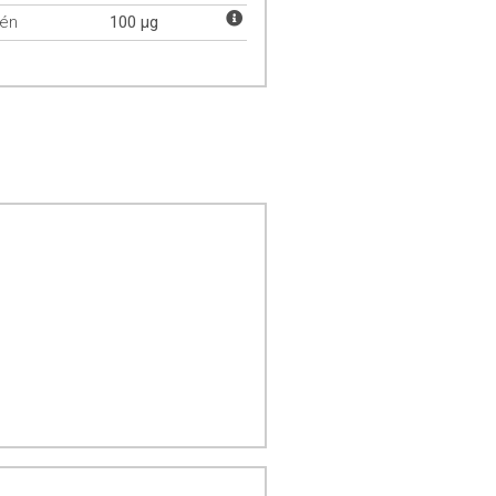
lén
100 µg