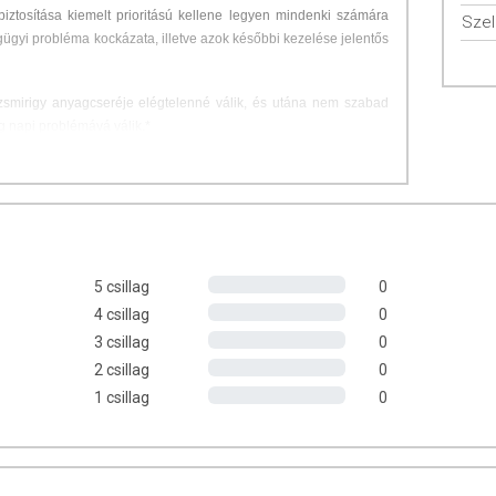
ztosítása kiemelt prioritású kellene legyen mindenki számára
Sze
gyi probléma kockázata, illetve azok későbbi kezelése jelentős
smirigy anyagcseréje elégtelenné válik, és utána nem szabad
g napi problémává válik.*
pszula, lehetőség szerint az első főétkezés előtt fél
tén két étkezés között.
is)
legjellemzőbb tünetei*:
5 csillag
0
szint*
4 csillag
0
tűnő fogyás*
3 csillag
0
2 csillag
0
1 csillag
0
ráció készségek és memóriavesztés* stb.