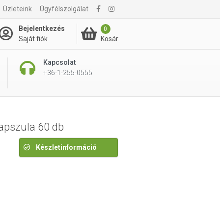
6 798 Ft
Üzleteink
Ügyfélszolgálat
7 475 Ft
Bejelentkezés
0
Kosár
Saját fiók
Kapcsolat
+36-1-255-0555
apszula 60 db
Készletinformáció