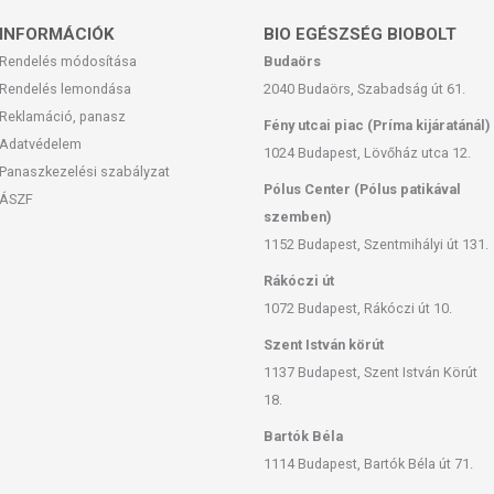
INFORMÁCIÓK
BIO EGÉSZSÉG BIOBOLT
Rendelés módosítása
Budaörs
lmi forrás szerint támogatja a pajzsmirigy megfelelő működését.
Rendelés lemondása
2040 Budaörs, Szabadság út 61.
l a szervezet a noradrenalint és a dopamint termeli; stresszoldó
Reklamáció, panasz
 (amely következtében a noradrenalin lebomlik) és megelőzheti a
Fény utcai piac (Príma kijáratánál)
kialakulását.*
Adatvédelem
1024 Budapest, Lövőház utca 12.
ok előállításához szükséges összetevő, ezért a megfelelő
Panaszkezelési szabályzat
oz nagyon fontos.*
Pólus Center (Pólus patikával
ÁSZF
 pajzsmirigy-alulműködés fennállásakor igen, viszont túlzott
szemben)
m javasolt (a pajzsmirigyproblémával rendelkezők kb. 95%-a
1152 Budapest, Szentmihályi út 131.
ved)!*
Rákóczi út
T
(GUGGUL EXTRACT 2.5%)
1072 Budapest, Rákóczi út 10.
i forrás szerint
különösképpen ajánlott.
Szent István körút
en guggul) ajurvédikus gyógynövény aktív összetevője a
1137 Budapest, Szent István Körút
a* és serkentheti a pajzsmirigy működését.*
18.
k, hogy részben a pajzsmirigyhormon termelését stimulálhatja*,
intjét növelheti.*
Bartók Béla
hogy természetes módon szabályozza a máj zsírégető funkcióját is
1114 Budapest, Bartók Béla út 71.
trollálásával), ezáltal segítve az LDL (Low Density Lipoprotein)