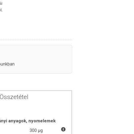
ál
,
punkban
Összetétel
ányi anyagok, nyomelemek
300 µg