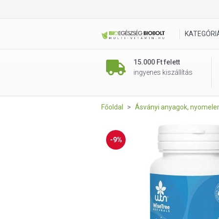
WTN Jód és szelén komplex 
KATEGÓRI
15.000 Ft felett
ingyenes kiszállítás
Főoldal
Ásványi anyagok, nyomel
-9%