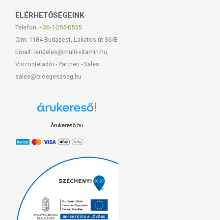
ELÉRHETŐSÉGEINK
Telefon:
+36-1-255-0555
Cím: 1184 Budapest, Lakatos út 36/B
Email: rendeles@multi-vitamin.hu,
Viszonteladói - Partneri - Sales:
sales@bioegeszseg.hu
Árukereső.hu