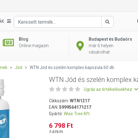
kapszula 60 db
ÁK
Keresés
Blog
Budapest és Budaörs
Online magazin
már 6 helyen
vásárolhat
emek
Jód
WTN Jód és szelén komplex kapszula 60 db
WTN Jód és szelén komplex k
Ugrás az értékelésekhez
Cikkszám:
WTN1217
EAN:
5999564171217
Gyártó:
Wise Tree Kft.
6 798 Ft
7 475 Ft