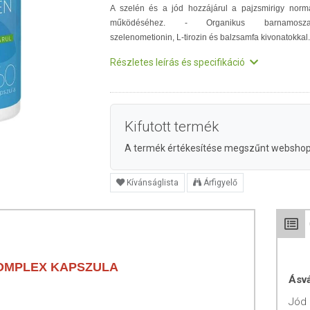
A szelén és a jód hozzájárul a pajzsmirigy norm
működéséhez. - Organikus barnamoszat
szelenometionin, L-tirozin és balzsamfa kivonatokkal.
Részletes leírás és specifikáció
Kifutott termék
A termék értékesítése megszűnt websho
Kívánságlista
Árfigyelő
KOMPLEX KAPSZULA
Ásv
Jód