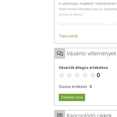
A pajzsmirigy megfelelő működésének bi
mivel ennek hiányában egy sor egészségü
kihívássá válhat.*
Megfelelő tápanyagok hiányában a pajz
csodálkozni, ha a krónikus fáradékonysá
Teljes leírás
Ajánlott mennyiség:
napi 1-2 ka
órával. Érzékeny emésztőrendszer ese
Vásárlói vélemények
Pajzsmirigy-alulműködés
(hypothyreos
Vásárlók átlagos értékelése
fáradékonyság*, csökkent energia
0
nehéz, illetve akár lehetetlennek 
száraz bőr*
Összes értékelés :
0
ritkuló haj*
székrekedés*
Értékelés írása
lassú szívverés*
fázékonyság*
izomfájdalmak*
Kapcsolódó cikkek
feledékenység, csökkent koncent