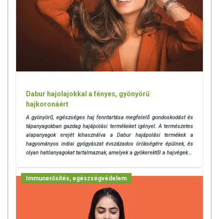
betegségeket. A termék nem az orvosi kezelés helyettesítésére
alkalmas. Betegség esetén használatát beszélje
meg kezelőorvosával! Kerülni kell a szembejutást. Az ajánlott napi
alkalmazási mennyiséget ne lépje túl! Ne használja irritált vagy sérült
bőrfelületen! Ne használja a készítményt, ha az összetevők
bármelyikére érzékeny vagy allergiás! Ha kiütés jelentkezik,
függessze fel a használatát! Gyermekektől elzárva tartandó.
Dabur hajolajokkal a fényes, gyönyörű
hajkoronáért
A gyönyörű, egészséges haj fenntartása megfelelő gondoskodást és
tápanyagokban gazdag hajápolási termékeket igényel.
A természetes
alapanyagok erejét kihasználva a Dabur hajápolási termékek a
hagyományos indiai gyógyászat évszázados örökségére épülnek, és
olyan hatóanyagokat tartalmaznak, amelyek a gyökerektől a hajvégek...
Immunerősítés, egészségvédelem