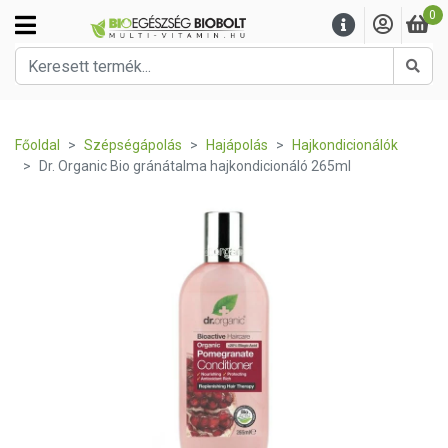
0
Kere
Főoldal
Szépségápolás
Hajápolás
Hajkondicionálók
Dr. Organic Bio gránátalma hajkondicionáló 265ml