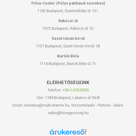
Pólus Center (Pólus patikával szemben)
1152 Budapest, Szentmihályi út 131.
Rákóczi út
1072 Budapest, Rákóczi út 10.
Szent István körút
1137 Budapest, Szent István Körút 18.
Bartók Béla
1114 Budapest, Bartók Béla út 71.
ELÉRHETŐSÉGEINK
Telefon:
+36-1-255-0555
Cím: 1184 Budapest, Lakatos út 36/B
Email: rendeles@multi-vitamin.hu, Viszonteladói - Partneri - Sales:
sales@bioegeszseg.hu