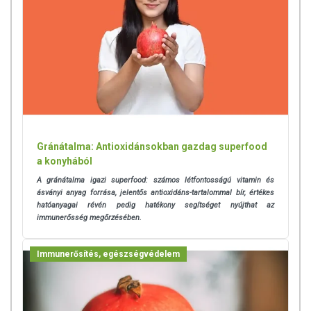
Gránátalma: Antioxidánsokban gazdag superfood
a konyhából
A gránátalma igazi superfood: számos létfontosságú vitamin és
ásványi anyag forrása, jelentős antioxidáns-tartalommal bír, értékes
hatóanyagai révén pedig hatékony segítséget nyújthat az
immunerősség megőrzésében.
Immunerősítés, egészségvédelem