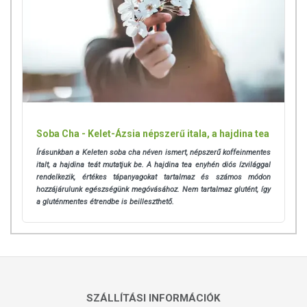
Soba Cha - Kelet-Ázsia népszerű itala, a hajdina tea
Írásunkban a Keleten soba cha néven ismert, népszerű koffeinmentes
italt, a hajdina teát mutatjuk be. A hajdina tea enyhén diós ízvilággal
rendelkezik, értékes tápanyagokat tartalmaz és számos módon
hozzájárulunk egészségünk megóvásához. Nem tartalmaz glutént, így
a gluténmentes étrendbe is beilleszthető.
SZÁLLÍTÁSI INFORMÁCIÓK