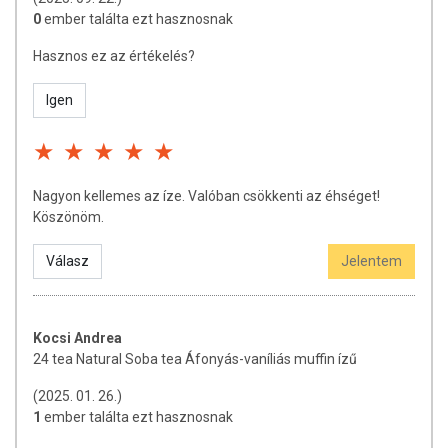
0
ember találta ezt hasznosnak
Tárolás: Száraz, hűvös, fénytől védett helyen.
Hasznos ez az értékelés?
Forgalmazza: Twenty Four Teashop Kft., Magyarország
Igen
Az oldalunkon lévő adatokat folyamatosan frissítjük, törekszünk arra,
hogy naprakészek legyenek. Szeretnénk felhívni azonban a figyelmet,
hogy ennek ellenére a webshopon szereplő adatok (beleértve a
termékfotókat, tápérték-, összetétel-, és allergén információkat is) csak
Nagyon kellemes az íze. Valóban csökkenti az éhséget!
tájékoztató jellegűek, a tényleges értékek eltérhetnek az élelmiszerek
Köszönöm.
természetéből adódóan. A friss, aktuális információkat a termékek
csomagolásán találják meg.
Válasz
Jelentem
Kocsi Andrea
24 tea Natural Soba tea Áfonyás-vaníliás muffin ízű
(2025. 01. 26.)
1
ember találta ezt hasznosnak