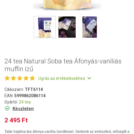
24 tea Natural Soba tea Áfonyás-vaníliás
muffin ízű
Ugrás az értékelésekhez
Cikkszám:
TFT6114
EAN:
5999862086114
Gyártó:
24 tea
Készleten
2 495 Ft
Tatár hajdina tea áfonya-vanília ízesítéssel. Serkenti az emésztést, elősegíti a