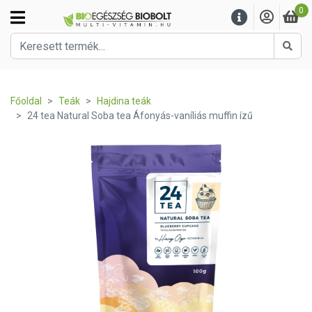
0
Kere
Főoldal
Teák
Hajdina teák
24 tea Natural Soba tea Áfonyás-vaníliás muffin ízű