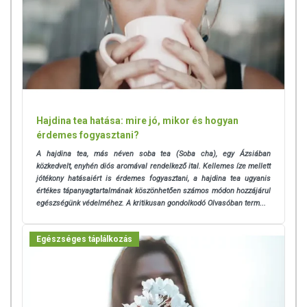
Hajdina tea hatása: mire jó, mikor és hogyan
érdemes fogyasztani?
A hajdina tea, más néven soba tea (Soba cha), egy Ázsiában
közkedvelt, enyhén diós aromával rendelkező ital.
Kellemes íze mellett
jótékony hatásaiért is érdemes fogyasztani, a hajdina tea ugyanis
értékes tápanyagtartalmának köszönhetően számos módon hozzájárul
egészségünk védelméhez. A kritikusan gondolkodó Olvasóban term...
Egészséges táplálkozás