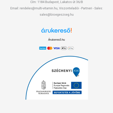
Cím: 1184 Budapest, Lakatos út 36/B
Email: rendeles@multi-vitamin.hu, Viszonteladói - Partneri - Sales:
sales@bioegeszseg.hu
Árukereső.hu