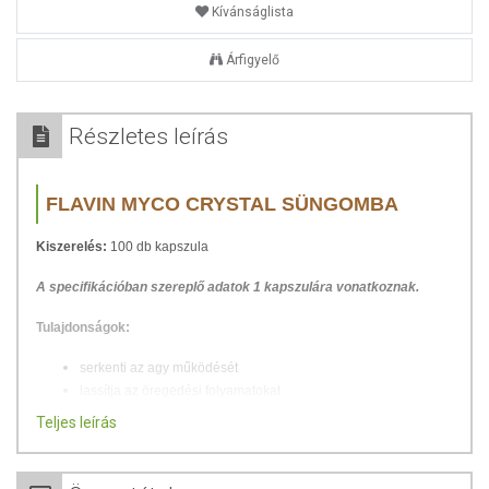
Kívánságlista
Árfigyelő
Részletes leírás
FLAVIN MYCO CRYSTAL SÜNGOMBA
Kiszerelés:
100 db kapszula
A specifikációban szereplő adatok 1 kapszulára vonatkoznak.
Tulajdonságok:
serkenti az agy működését
lassítja az öregedési folyamatokat
gátolja a feledékenységet
Teljes leírás
erősíti a szív-, és érrendszert
immunrendszer erősítő