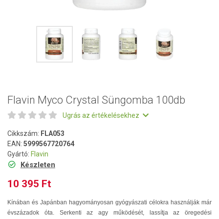
Flavin Myco Crystal Süngomba 100db
Ugrás az értékelésekhez
Cikkszám:
FLA053
EAN:
5999567720764
Gyártó:
Flavin
Készleten
10 395 Ft
Kínában és Japánban hagyományosan gyógyászati célokra használják már
évszázadok óta. Serkenti az agy működését, lassítja az öregedési