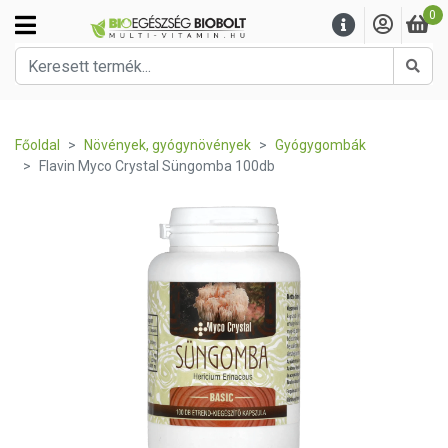
0
Kere
Főoldal
Növények, gyógynövények
Gyógygombák
Flavin Myco Crystal Süngomba 100db