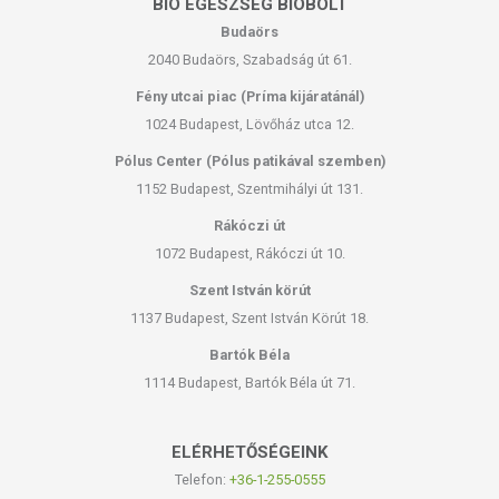
BIO EGÉSZSÉG BIOBOLT
Budaörs
2040 Budaörs, Szabadság út 61.
Fény utcai piac (Príma kijáratánál)
1024 Budapest, Lövőház utca 12.
Pólus Center (Pólus patikával szemben)
1152 Budapest, Szentmihályi út 131.
Rákóczi út
1072 Budapest, Rákóczi út 10.
Szent István körút
1137 Budapest, Szent István Körút 18.
Bartók Béla
1114 Budapest, Bartók Béla út 71.
ELÉRHETŐSÉGEINK
Telefon:
+36-1-255-0555