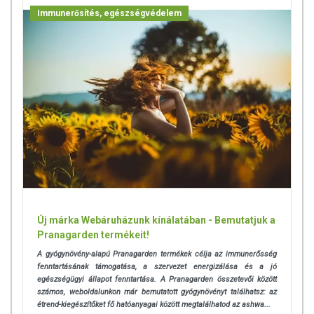
csomagolásán találják meg.
Immunerősítés, egészségvédelem
Az étrend-kiegészítők az érvényben levő európai uniós szabályozás
szerint élelmiszereknek minősülnek, amelyek a hagyományos étrend
kiegészítését szolgálják, és koncentrált formában tartalmaznak
tápanyagokat. Bár az étrend-kiegészítők kedvező élettani hatással
rendelkezhetnek, amely egyénenként eltérő lehet, jelölésük,
megjelenítésük, és reklámozásuk során nem engedélyezett a
készítményeknek betegséget megelőző vagy gyógyító hatást
tulajdonítani.
A termék nem helyettesíti a kiegyensúlyozott, vegyes étrendet és az
egészséges életmódot! A termék nem gyógyít betegségeket! A termék
nem az orvosi kezelés helyettesítésére alkalmas! Betegség esetén
Új márka Webáruházunk kínálatában - Bemutatjuk a
használatát beszélje meg kezelőorvosával. Az ajánlott napi
Pranagarden termékeit!
fogyasztási mennyiséget ne lépje túl! Ne szedje a készítményt, ha az
összetevők bármelyikére érzékeny vagy allergiás! Kisgyermektől
A gyógynövény-alapú Pranagarden termékek célja az immunerősség
elzárva tartandó!
fenntartásának támogatása, a szervezet energizálása és a jó
egészségügyi állapot fenntartása. A Pranagarden összetevői között
számos, weboldalunkon már bemutatott gyógynövényt találhatsz: az
étrend-kiegészítőket fő hatóanyagai között megtalálhatod az ashwa...