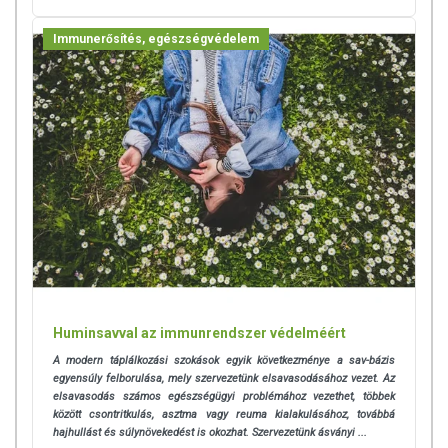
Immunerősítés, egészségvédelem
Huminsavval az immunrendszer védelméért
A modern táplálkozási szokások egyik következménye a sav-bázis
egyensúly felborulása, mely szervezetünk elsavasodásához vezet. Az
elsavasodás számos egészségügyi problémához vezethet, többek
között csontritkulás, asztma vagy reuma kialakulásához, továbbá
hajhullást és súlynövekedést is okozhat. Szervezetünk ásványi ...