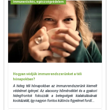
Immunerősítés, egészségvédelem
Az étrend-kiegészítők az érvényben levő európai uniós szabályozás
szerint élelmiszereknek minősülnek, amelyek a hagyományos étrend
kiegészítését szolgálják, és koncentrált formában tartalmaznak
tápanyagokat. Bár az étrend-kiegészítők kedvező élettani hatással
rendelkezhetnek, amely egyénenként eltérő lehet, jelölésük,
megjelenítésük, és reklámozásuk során nem engedélyezett a
készítményeknek betegséget megelőző vagy gyógyító hatást
tulajdonítani.
A termék nem helyettesíti a kiegyensúlyozott, vegyes étrendet és az
egészséges életmódot! A termék nem gyógyít betegségeket! A termék
nem az orvosi kezelés helyettesítésére alkalmas! Betegség esetén
használatát beszélje meg kezelőorvosával. Az ajánlott napi
Hogyan védjük immunrendszerünket a téli
fogyasztási mennyiséget ne lépje túl! Ne szedje a készítményt, ha az
hónapokban?
összetevők bármelyikére érzékeny vagy allergiás! Kisgyermektől
elzárva tartandó!
A hideg téli hónapokban az immunrendszerünk kiemelt
védelmet igényel. Az alacsony hőmérséklet és a gyakori
hidegfrontok fokozzák a betegségek kialakulásának
kockázatát, így nagyon fontos különös figyelmet fordí...