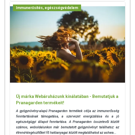
Immunerősítés, egészségvédelem
Új márka Webáruházunk kínálatában - Bemutatjuk a
Pranagarden termékeit!
A gyógynövény-alapú Pranagarden termékek célja az immunerősség
fenntartásának támogatása, a szervezet energizálása és a jó
egészségügyi állapot fenntartása. A Pranagarden összetevői között
számos, weboldalunkon már bemutatott gyógynövényt találhatsz: az
étrend-kiegészítőket fő hatóanyagai között megtalálhatod az ashwa...