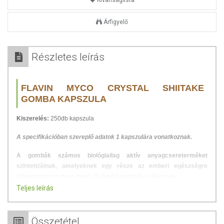
Kívánságlista
Árfigyelő
Részletes leírás
FLAVIN MYCO CRYSTAL SHIITAKE
GOMBA KAPSZULA
Kiszerelés:
250db kapszula
A specifikációban szereplő adatok 1 kapszulára vonatkoznak.
A gombák számos biológiailag aktív anyagcsereterméket
szintetizálnak, amelyeknek egy része az emberi egészségre
kifejezetten hasznos lehet. Gyógyító gombák is léteznek.
Teljes leírás
A gombáknak több csoportja termel gyógyhatású anyagokat.
Szélesebb körben ismertek az antibiotikum termelő mikroszkopikus
penészgombák (pl.: penicillium). Igen fontos gyógyszereket állítanak
Összetétel