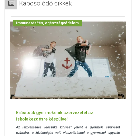
Kapcsolódó cikkek
vagy allergiás!
A „BioCo” bejegyzett cégnevet, és nem ökológiai
tanúsítást jelent!
A BioCo Magyarország Kft. ISO 22000 szabvány és Jó Gyártási
Immunerősítés, egészségvédelem
Gyakorlat (GMP) irányelvek szerint tanúsított élelmiszerbiztonsági
rendszert működtet.
Gyártja és forgalmazza:
BioCo Magyarország Kft.
Az oldalunkon lévő adatokat folyamatosan frissítjük, törekszünk arra,
hogy naprakészek legyenek. Szeretnénk felhívni azonban a figyelmet,
hogy ennek ellenére a webshopon szereplő adatok (beleértve a
termékfotókat, tápérték-, összetétel-, és allergén információkat is) csak
tájékoztató jellegűek, a tényleges értékek eltérhetnek az élelmiszerek
természetéből adódóan. A friss, aktuális információkat a termékek
csomagolásán találják meg.
Erősítsük gyermekeink szervezetét az
Az étrend-kiegészítők az érvényben levő európai uniós szabályozás
iskolakezdésre készülve!
szerint élelmiszereknek minősülnek, amelyek a hagyományos étrend
Az iskolakezdés időszaka kihívást jelent a gyermeki szervezet
kiegészítését szolgálják, és koncentrált formában tartalmaznak
számára: a közösségbe való visszatéréssel a gyermekek ugyanis