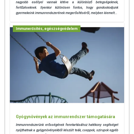
tápanyagokat. Bár az étrend-kiegészítők kedvező élettani hatással
nagyobb eséllyel vannak kitéve a különböző betegségeknek,
rendelkezhetnek, amely egyénenként eltérő lehet, jelölésük,
fertőzéseknek.
Ilyenkor különösen fontos, hogy gondoskodjunk
gyermekeink immunrendszerének megerősítéséről, melyben kiemelt...
megjelenítésük, és reklámozásuk során nem engedélyezett a
készítményeknek betegséget megelőző vagy gyógyító hatást
tulajdonítani.
Immunerősítés, egészségvédelem
A termék nem helyettesíti a kiegyensúlyozott, vegyes étrendet és az
egészséges életmódot! A termék nem gyógyít betegségeket! A termék
nem az orvosi kezelés helyettesítésére alkalmas! Betegség esetén
használatát beszélje meg kezelőorvosával. Az ajánlott napi
fogyasztási mennyiséget ne lépje túl! Ne szedje a készítményt, ha az
összetevők bármelyikére érzékeny vagy allergiás! Kisgyermektől
elzárva tartandó!
Gyógynövények az immunrendszer támogatására
Immunrendszerünk erősségének fenntartásához hatékony segítséget
nyújthatnak a gyógynövényekből készült teák, cseppek, szirupok egyéb