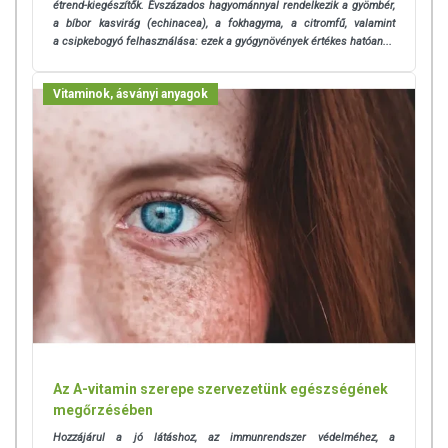
étrend-kiegészítők. Évszázados hagyománnyal rendelkezik a gyömbér,
a bíbor kasvirág (echinacea), a fokhagyma, a citromfű, valamint
a csipkebogyó felhasználása: ezek a gyógynövények értékes hatóan...
Vitaminok, ásványi anyagok
Az A-vitamin szerepe szervezetünk egészségének
megőrzésében
Hozzájárul a jó látáshoz, az immunrendszer védelméhez, a