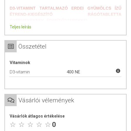
D3-VITAMINT TARTALMAZÓ ERDEI GYÜMÖLCS ÍZŰ
ÉTREND-KIEGÉSZÍTŐ RÁGÓTABLETTA
GYERMEKEKNEK, ÉDESÍTŐSZEREKKEL
Teljes leírás
A készítmény fogyasztása gyermekek számára javasolt a D3-vitamin
pótlására, különösen a téli hónapokban (amikor a gyermek
szervezetét kevesebb természetes napfény éri). A gyermekek
Összetétel
csontjainak megfelelő növekedéséhez és fejlődéséhez szükség van
D-vitaminra. A termék tablettánként jelentős mennyiségű, 10 μg (400
nemzetközi egységnek megfelelő) D3-vitamint tartalmaz.
Vitaminok
Alkalmazási javaslat:
3 éves kortól napi 1 tablettát elrágni vagy
D3-vitamin
400 NE
elszopogatni.
ÖSSZETÉTEL
Vásárlói vélemények
Hatóanyag 1 rágótablettában:
D3-vitamin: 10 µg (400 NE)**
200NRV%
Vásárlók átlagos értékelése
*NRV%: Vitaminok és ásványi anyagok napi beviteli referencia érték
0
%-a (felnőttek esetében)
**NE: Nemzetközi Egység