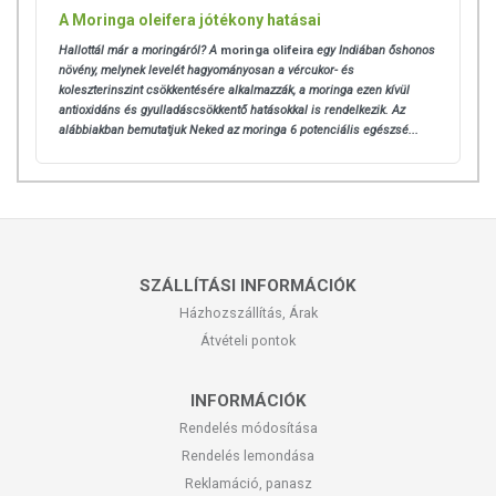
A Moringa oleifera jótékony hatásai
Hallottál már a moringáról? A
moringa olifeira
egy Indiában őshonos
növény, melynek levelét hagyományosan a vércukor- és
koleszterinszint csökkentésére alkalmazzák, a moringa ezen kívül
antioxidáns és gyulladáscsökkentő hatásokkal is rendelkezik. Az
alábbiakban bemutatjuk Neked az moringa 6 potenciális egészsé...
SZÁLLÍTÁSI INFORMÁCIÓK
Házhozszállítás, Árak
Átvételi pontok
INFORMÁCIÓK
Rendelés módosítása
Rendelés lemondása
Reklamáció, panasz