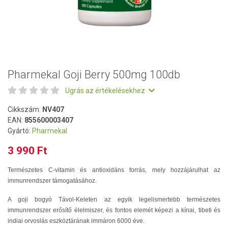
Pharmekal Goji Berry 500mg 100db
Ugrás az értékelésekhez
Cikkszám:
NV407
EAN:
855600003407
Gyártó:
Pharmekal
3 990 Ft
Természetes C-vitamin és antioxidáns forrás, mely hozzájárulhat az
immunrendszer támogatásához.
A goji bogyó Távol-Keleten az egyik legelismertebb természetes
immunrendszer erősítő élelmiszer, és fontos elemét képezi a kínai, tibeti és
indiai orvoslás eszköztárának immáron 6000 éve.