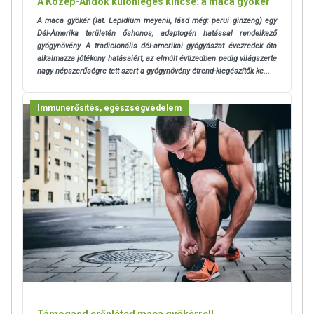
A Közép-Andok különleges kincse: a maca gyökér
A termék nem helyettesíti a kiegyensúlyozott, vegyes étrendet és az
A maca gyökér (lat. Lepidium meyenii, lásd még: perui ginzeng) egy
egészséges életmódot! A termék nem gyógyít betegségeket! A termék
Dél-Amerika területén őshonos, adaptogén hatással rendelkező
nem az orvosi kezelés helyettesítésére alkalmas! Betegség esetén
gyógynövény. A tradicionális dél-amerikai gyógyászat évezredek óta
használatát beszélje meg kezelőorvosával. Az ajánlott napi
alkalmazza jótékony hatásaiért, az elmúlt évtizedben pedig világszerte
fogyasztási mennyiséget ne lépje túl! Ne szedje a készítményt, ha az
nagy népszerűségre tett szert a gyógynövény étrend-kiegészítők ke...
összetevők bármelyikére érzékeny vagy allergiás! Kisgyermektől
elzárva tartandó!
Immunerősítés, egészségvédelem