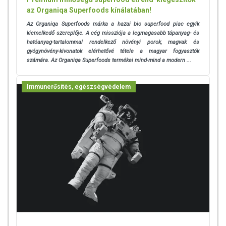
az Organiqa Superfoods kínálatában!
Az Organiqa Superfoods márka a hazai bio superfood piac egyik
kiemelkedő szereplője. A cég missziója a legmagasabb tápanyag- és
hatóanyag-tartalommal rendelkező növényi porok, magvak és
gyógynövény-kivonatok elérhetővé tétele a magyar fogyasztók
számára. Az Organiqa Superfoods termékei mind-mind a modern ...
Immunerősítés, egészségvédelem