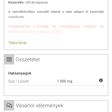
Kiszerelés:
100 db kapszula
A specifikációban szereplő adatok a napi adagra (2 kapszula)
vonatkozik.
TERMÉSZETES C-VITAMIN ÉS ANTIOXIDÁNS FORRÁS AZ
IMMUNRENDSZER TÁMOGATÁSÁRA.
A goji bogyó Távol-Keleten az egyik legelismertebb természetes
Teljes leírás
immunrendszer erősítő élelmiszer és fontos elemét képezi a kínai,
tibeti és indiai orvoslás eszköztárának immáron 6000 éve.
Összetétel
A goji tulajdonképpen olyan, mint egy természetes multivitamin
kapszula, amely több, mint:
Hatóanyagok
20-féle ásványi anyagot,
18-féle aminosavat,
Goji / Lícium
1 000 mg
15% fehérjét,
magas mennyiségű B1 és B3-vitamint,
kimagaslóan sok béta-karotint,
és a narancsnál legalább 3-szor több C-vitamint tartalmaz.
Vásárlói vélemények
A goji berry fogyasztása pozitívan hat: