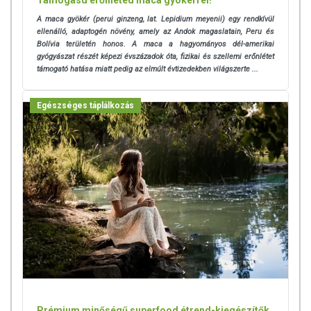
Támogasd erőnléted maca gyökérrel!
A maca gyökér (perui ginzeng, lat. Lepidium meyenii) egy rendkívül
ellenálló, adaptogén növény, amely az Andok magaslatain, Peru és
Bolívia területén honos. A maca a hagyományos dél-amerikai
gyógyászat részét képezi évszázadok óta, fizikai és szellemi erőnlétet
támogató hatása miatt pedig az elmúlt évtizedekben világszerte ...
Egészséges táplálkozás
Prémium minőségű superfood étrend-kiegészítők