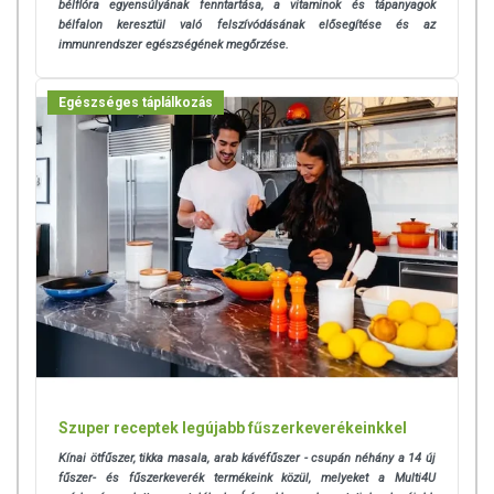
bélflóra egyensúlyának fenntartása, a vitaminok és tápanyagok
bélfalon keresztül való felszívódásának elősegítése és az
immunrendszer egészségének megőrzése.
Egészséges táplálkozás
Szuper receptek legújabb fűszerkeverékeinkkel
Kínai ötfűszer, tikka masala, arab kávéfűszer - csupán néhány a 14 új
fűszer- és fűszerkeverék termékeink közül, melyeket a Multi4U