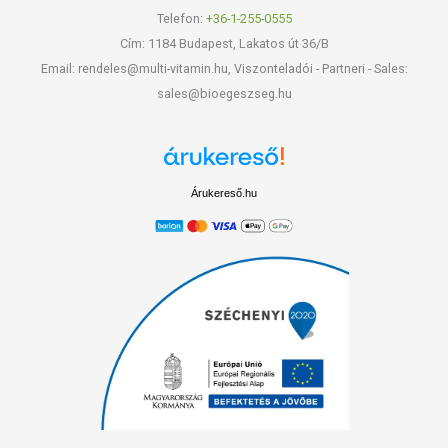
Telefon:
+36-1-255-0555
Cím: 1184 Budapest, Lakatos út 36/B
Email: rendeles@multi-vitamin.hu, Viszonteladói - Partneri - Sales:
sales@bioegeszseg.hu
Árukereső.hu