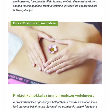
gluténmentes, funkcionális élelmiszerek, melyek alkalmazásával nem
csupán különlegesebbé tehetjük ételeink ízvilágát, de egészségünket
is támogathatjuk.
Emésztőrendszer támogatása
Probiotikumokkal az immunrendszer védelméért
A probiotikumok az egészséges bélflórában természetes módon jelen
lévő, hasznos baktériumok. Egysejtű organizmusok, melyek feladata a