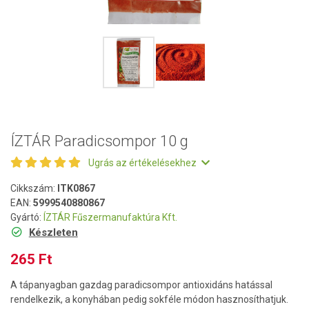
ÍZTÁR Paradicsompor 10 g
Ugrás az értékelésekhez
Cikkszám:
ITK0867
EAN:
5999540880867
Gyártó:
ÍZTÁR Fűszermanufaktúra Kft.
Készleten
265 Ft
A tápanyagban gazdag paradicsompor antioxidáns hatással
rendelkezik, a konyhában pedig sokféle módon hasznosíthatjuk.