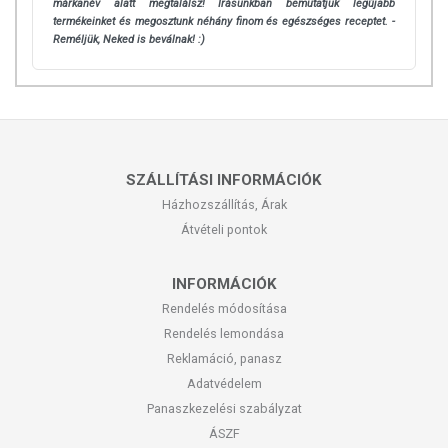
márkanév alatt megtalálsz! Írásunkban bemutatjuk legújabb
termékeinket és megosztunk néhány finom és egészséges receptet. -
Reméljük, Neked is beválnak! :)
SZÁLLÍTÁSI INFORMÁCIÓK
Házhozszállítás, Árak
Átvételi pontok
INFORMÁCIÓK
Rendelés módosítása
Rendelés lemondása
Reklamáció, panasz
Adatvédelem
Panaszkezelési szabályzat
ÁSZF