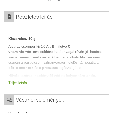
Részletes leírás
Kiszerelés: 10 g
A paradicsompor kiváló
A-
,
B-
, illetve
C-
vitaminforrás
,
antioxidáns
hatóanyagai révén jó hatással
van az
immunrendszerre
. A benne található
likopin
nem
csupán a paradicsom színanyagáért felelős, támogatja a
bőr
, a
csontok
és a
prosztata
egészségét is.
Hűvös, száraz, napfénytől védett helyen tárolandó.
Teljes leírás
Származási hely:
Magyarország
Vásárlói vélemények