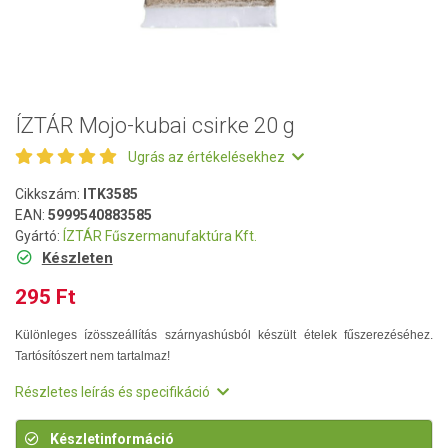
ÍZTÁR Mojo-kubai csirke 20 g
Ugrás az értékelésekhez
Cikkszám:
ITK3585
EAN:
5999540883585
Gyártó:
ÍZTÁR Fűszermanufaktúra Kft.
Készleten
295 Ft
Különleges ízösszeállítás szárnyashúsból készült ételek fűszerezéséhez.
Tartósítószert nem tartalmaz!
Részletes leírás és specifikáció
Készletinformáció