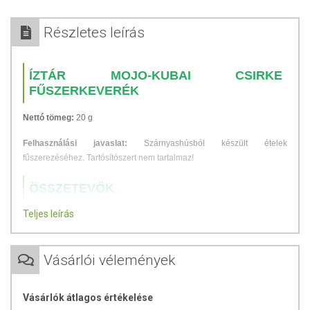
Részletes leírás
ÍZTÁR MOJO-KUBAI CSIRKE
FŰSZERKEVERÉK
Nettó tömeg:
20 g
Felhasználási javaslat:
Szárnyashúsból készült ételek
fűszerezéséhez. Tartósítószert nem tartalmaz!
ÖSSZETEVŐK
Teljes leírás
só, hagyma, fokhagyma, bors, köménymag, oregano, korianderlevél,
citromsav
Vásárlói vélemények
TOVÁBBI TUDNIVALÓK
Minőségét megőrzi:
Lásd a csomagoláson feltüntetett időpontot.
Vásárlók átlagos értékelése
Száraz helyen tartandó!