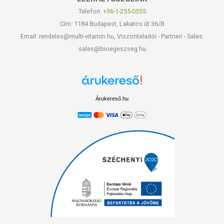
Telefon:
+36-1-255-0555
Cím: 1184 Budapest, Lakatos út 36/B
Email: rendeles@multi-vitamin.hu, Viszonteladói - Partneri - Sales:
sales@bioegeszseg.hu
Árukereső.hu