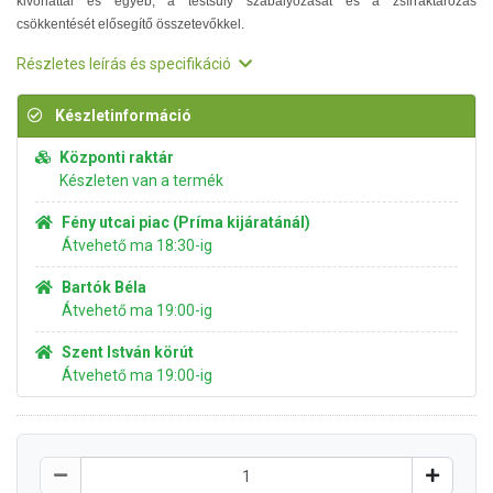
kivonattal és egyéb, a testsúly szabályozását és a zsírraktározás
csökkentését elősegítő összetevőkkel.
Részletes leírás és specifikáció
Készletinformáció
Központi raktár
Készleten van a termék
Fény utcai piac (Príma kijáratánál)
Átvehető ma 18:30-ig
Bartók Béla
Átvehető ma 19:00-ig
Szent István körút
Átvehető ma 19:00-ig