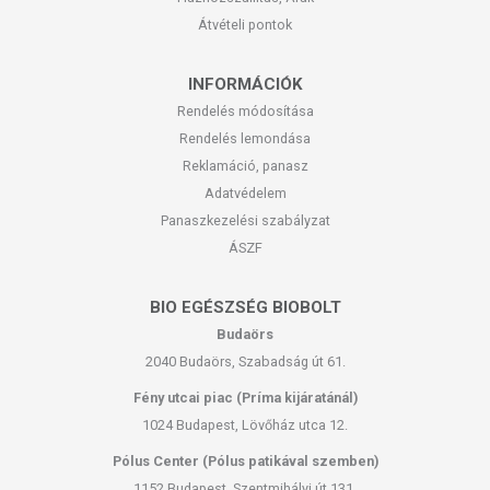
Átvételi pontok
INFORMÁCIÓK
Rendelés módosítása
Rendelés lemondása
Reklamáció, panasz
Adatvédelem
Panaszkezelési szabályzat
ÁSZF
BIO EGÉSZSÉG BIOBOLT
Budaörs
2040 Budaörs, Szabadság út 61.
Fény utcai piac (Príma kijáratánál)
1024 Budapest, Lövőház utca 12.
Pólus Center (Pólus patikával szemben)
1152 Budapest, Szentmihályi út 131.