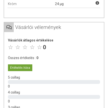
Króm
24 µg
Napraforgó lecitin:
A lecitin egy zsírszerű természetes anyag, amit
általában napraforgómagból, tojásból vagy szójababból nyernek ki.
Aki allergiás a szójára, annak a napraforbóból készült lecitin
kiegészítés kiváló alternatíva. A lecitin minden élő sejtben jelen van. A
Vásárlói vélemények
legnagyobb koncentrációban az agy, a szív, a máj és a vesék
sejtjeiben található meg.
Vásárlók átlagos értékelése
Króm:
Részt vesz a makrotápanyagok normál anyagcseréjében –
0
azaz a szénhidrát, fehérje és zsíranyagcserében. Hozzájárul a normál
vércukorszint fenntartásához.
Összes értékelés :
0
ADAGOLÁS
Értékelés írása
Napi ajánlott mennyiség
:
3 gélkapszula étkezés közben.
5 csillag
Figyelmeztetés:
Ne fogyasszon napi 800 mg-nál több EGCG-
0
t! Más, zöld teát tartalmazó termékekkel nem fogyasztható egy
4 csillag
napon. Várandósság és szoptatás időszakában, továbbá 18
év alatt a termék fogyasztása nem ajánlott! Ne fogyassza
0
éhgyomorra!
3 csillag