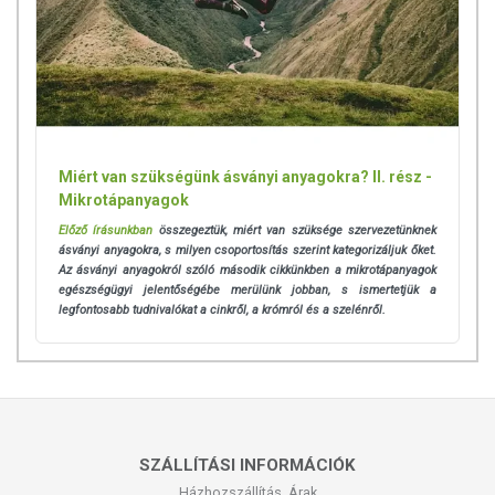
Miért van szükségünk ásványi anyagokra? II. rész -
Mikrotápanyagok
Előző írásunkban
összegeztük, miért van szüksége szervezetünknek
ásványi anyagokra, s milyen csoportosítás szerint kategorizáljuk őket.
Az ásványi anyagokról szóló második cikkünkben a mikrotápanyagok
egészségügyi jelentőségébe merülünk jobban, s ismertetjük a
legfontosabb tudnivalókat a cinkről, a krómról és a szelénről.
SZÁLLÍTÁSI INFORMÁCIÓK
Házhozszállítás, Árak