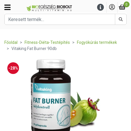
0
Kere
Főoldal
Fitness-Diéta-Testépítés
Fogyókúrás termékek
Vitaking Fat Burner 90db
-28%