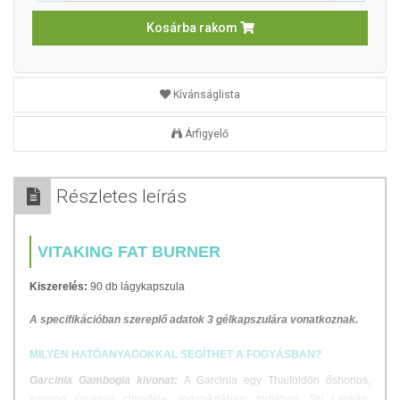
Kosárba rakom
Kívánságlista
Árfigyelő
Részletes leírás
VITAKING FAT BURNER
Kiszerelés:
90 db lágykapszula
A specifikációban szereplő adatok 3 gélkapszulára vonatkoznak.
MILYEN HATÓANYAGOKKAL SEGÍTHET A FOGYÁSBAN?
Garcinia Gambogia kivonat:
A Garcinia egy Thaiföldön őshonos,
nagyon savanyú citrusféle. Indonéziában, Indiában, Srí Lankán,