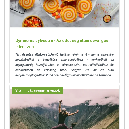
termékfotókat, tápérték-, összetétel-, és allergén információkat is) csak
tájékoztató jellegűek, a tényleges értékek eltérhetnek az élelmiszerek
természetéből adódóan. A friss, aktuális információkat a termékek
csomagolásán találják meg.
A termék nem helyettesíti a kiegyensúlyozott, vegyes étrendet és az
Gymnema sylvestre - Az édesség utáni sóvárgás
egészséges életmódot! A termék nem gyógyít betegségeket! A termék
ellenszere
nem az orvosi kezelés helyettesítésére alkalmas! Betegség esetén
Természetes étvágycsökkentő hatása révén a Gymnema sylvestre
használatát beszélje meg kezelőorvosával. Az ajánlott napi
hozzájárulhat a fogyókúra sikerességéhez - serkentheti az
fogyasztási mennyiséget ne lépje túl! Ne szedje a készítményt, ha az
anyagcserét, hozzájárulhat a vércukorszint normalizálásához és
összetevők bármelyikére érzékeny vagy allergiás! Kisgyermektől
csökkentheti az édesség utáni vágyat. Ha az év első
elzárva tartandó!
napján
megfogadtad: 2024-ben odafigyelsz az étkezésre és formába...
Az étrend-kiegészítők az érvényben levő európai uniós szabályozás
Vitaminok, ásványi anyagok
szerint élelmiszereknek minősülnek, amelyek a hagyományos étrend
kiegészítését szolgálják, és koncentrált formában tartalmaznak
tápanyagokat. Bár az étrend-kiegészítők kedvező élettani
hatással rendelkezhetnek, amely egyénenként eltérő lehet, jelölésük,
megjelenítésük, és reklámozásuk során nem engedélyezett a
készítményeknek betegséget megelőző vagy gyógyító
hatást tulajdonítani.