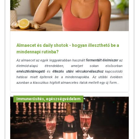
életmóddal. Az immunrendszer erősítésére, a szervezet tisztítására és
a méreganyagok eltávolítására sokan használják az almaecetet.
Számos kutatás szerint segíthet a fertőzések elleni védekezésben is.
MILYEN ESETEKBEN AJÁNLJUK?
A csökkentett energiatartalmú diétás étrend kiegészítésére
Almaecet és daily shotok - hogyan illeszthető be a
A fogyókúrás program részeként
mindennapi rutinba?
Emésztési problémák esetén
Az almaecet az egyik leggyakrabban használt
fermentált élelmiszer
az
Túlsúly, prediabétesz, 2-es típusú cukorbetegség,
életmód-alapú étrendekben, amelyet sokan elsősorban
inzulinrezisztencia esetén
emésztéstámogató
és
étkezés utáni vércukorválaszhoz
kapcsolódó
Méregtelenítő kúrák idején
hatásai miatt építenek be a mindennapokba. Az utóbbi években
azonban a klasszikus hígított almaecetes italok mellett egy új form...
Az egészséges életmód részeként
ADAGOLÁS
Immunerősítés, egészségvédelem
Felnőtteknek napi 2x1 kapszula, étkezés előtt, bő folyadékkal.
ÖSSZETEVŐK
Összetevők:
Almaecet por, növényi kapszula, emulgeálószer