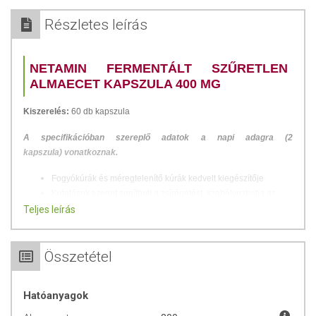
Részletes leírás
NETAMIN FERMENTÁLT SZŰRETLEN
ALMAECET KAPSZULA 400 MG
Kiszerelés:
60 db kapszula
A specifikációban szereplő adatok a napi adagra (2
kapszula) vonatkoznak.
Fogyókúrák és méregtelenítő kúrák kedvelt kiegészítője
Kutatások szerint segítheti a zsírégetést, szabályozhatja az
étvágyat és a vércukorszintet
Teljes leírás
A fermentálás (erjesztés) során keletkező, élettanilag rendkívül
értékes anyaecet kizárólag a szűretlen almaecetben található
meg
Összetétel
Napi 800 mg hatóanyag – a szűretlen almaecet minden
jótékony hatása egy kényelmes kapszulába zárva!
Hatóanyagok
Az almaecet alkalmazásának nagy hagyománya van a diétázók,