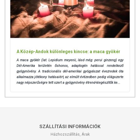
(mikrokristályos cellulóz), csomósodást gátló anyagok (szilícium-
dioxid, zsírsavak magnéziumsói)
Aktív hatóanyagok a napi adagban (2 kapszula):
Fermentált,
szűretlen almaecet por (5% savtartalom) - 800 mg
TOVÁBBI TUDNIVALÓK
A Közép-Andok különleges kincse: a maca gyökér
Minőségét megőrzi:
Lásd a csomagoláson feltüntetett időpontot.
A maca gyökér (lat. Lepidium meyenii, lásd még: perui ginzeng) egy
Tárolás:
Száraz, hűvös, fényvédett helyen.
Dél-Amerika területén őshonos, adaptogén hatással rendelkező
gyógynövény. A tradicionális dél-amerikai gyógyászat évezredek óta
Forgalmazza:
Organikus Egészség Egyesület
alkalmazza jótékony hatásaiért, az elmúlt évtizedben pedig világszerte
nagy népszerűségre tett szert a gyógynövény étrend-kiegészítők ke...
Az oldalunkon lévő adatokat folyamatosan frissítjük, törekszünk arra,
hogy naprakészek legyenek. Szeretnénk felhívni azonban a figyelmet,
hogy ennek ellenére a webshopon szereplő adatok (beleértve a
termékfotókat, tápérték-, összetétel-, és allergén információkat is) csak
tájékoztató jellegűek, a tényleges értékek eltérhetnek az élelmiszerek
természetéből adódóan. A friss, aktuális információkat a termékek
SZÁLLÍTÁSI INFORMÁCIÓK
csomagolásán találják meg.
Házhozszállítás, Árak