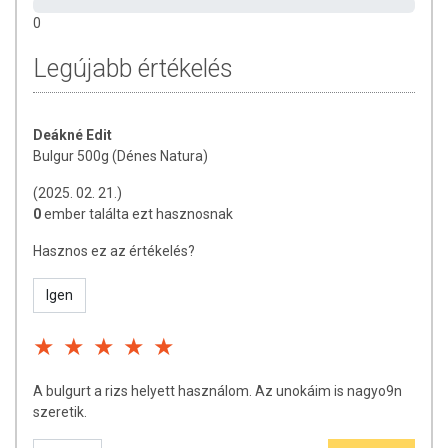
fogyasztási mennyiséget ne lépje túl! Ne szedje a készítményt, ha az
összetevők bármelyikére érzékeny vagy allergiás! Kisgyermektől
0
elzárva tartandó!
Legújabb értékelés
Deákné Edit
Bulgur 500g (Dénes Natura)
(2025. 02. 21.)
0
ember találta ezt hasznosnak
Hasznos ez az értékelés?
Igen
A bulgurt a rizs helyett használom. Az unokáim is nagyo9n
szeretik.