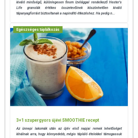
kiváló minőségű, különlegesen finom ízvilággal rendelkező Hester's
Life granolák értékes összetevőinek köszönhetően kiváló
tápanyagforrást biztosítanak a napindító étkezéshez. Ha pedig n...
Egészséges táplálkozás
3+1 szupergyors újévi SMOOTHIE recept
Az ünnepi lakomák után az újév első napjai remek lehetőséget
kínálnak arra, hogy könnyedebb, mégis tápláló ételekkel támogassuk