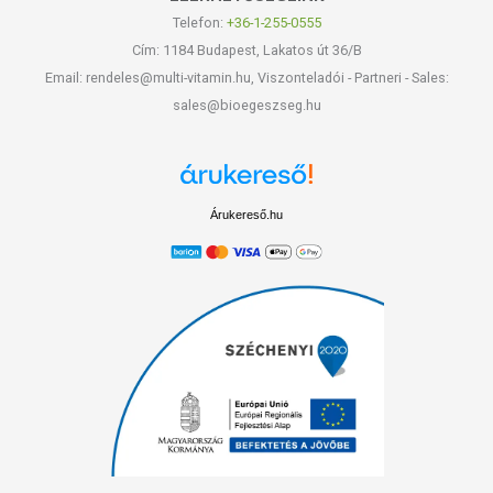
Telefon:
+36-1-255-0555
Cím: 1184 Budapest, Lakatos út 36/B
Email: rendeles@multi-vitamin.hu, Viszonteladói - Partneri - Sales:
sales@bioegeszseg.hu
Árukereső.hu