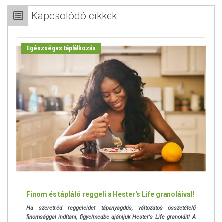
Kapcsolódó cikkek
Egészséges táplálkozás
Finom és tápláló reggeli a Hester's Life granoláival!
Ha szeretnéd reggeleidet tápanyagdús, változatos összetételű
finomsággal indítani, figyelmedbe ajánljuk Hester's Life granoláit! A