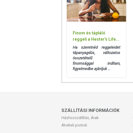
TOVÁBBI TUDNIVALÓK
Tárolás:
Száraz, hűvös helyen tartandó!
Minőségét megőrzi:
a csomagoláson jelz
Finom és tápláló
Származási ország:
Németország.
reggeli a Hester's Life...
Forgalmazó:
BIOrganik Online Kft.
Ha szeretnéd reggeleidet
tápanyagdús, változatos
összetételű
Az oldalunkon lévő adatokat folyamato
finomsággal indítani,
Szeretnénk felhívni azonban a figyelmet
figyelmedbe ajánljuk ...
termékfotókat, tápérték-, összetétel-, és
értékek eltérhetnek az élelmiszerek ter
csomagolásán találják meg.
SZÁLLÍTÁSI INFORMÁCIÓK
Házhozszállítás, Árak
Átvételi pontok