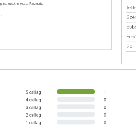
 g termékre vonatkoznak.
telít
ma.
Szén
ebbő
Fehé
et már többezer évvel ezelőtt is ismertek és termesztettek, de
ltartalmi érték
eire.
Só
 arra érzékenyek is nyugodtan fogyaszthatják.
K
yabb, fehérje- és zsírtartalma pedig magasabb
, mint a legtöbb
szetétele kedvező, az esszenciális aminosavak közül lizint
5 csillag
1
 többi gabona mellett különlegessé és hasznossá teszi.
4 csillag
0
tlenek
dominálnak.
3 csillag
0
észtést és lassítja a szénhidrátok vércukorszint-emelő hatását,
2 csillag
0
tású.
1 csillag
0
abonák közül. E mellett
kalcium
,
magnézium
és
cink
tartalma is