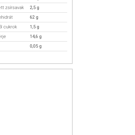
ett zsírsavak
2,5 g
hidrát
62 g
l cukrok
1,5 g
rje
14,6 g
0,05 g