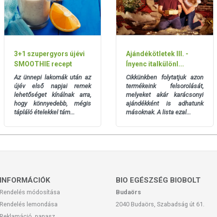
ett időpontig.
3+1 szupergyors újévi
Ajándékötletek III. -
SMOOTHIE recept
Ínyenc italkülönl...
Az ünnepi lakomák után az
Cikkünkben folytatjuk azon
újév első napjai remek
termékeink felsorolását,
lehetőséget kínálnak arra,
melyeket akár karácsonyi
san frissítjük, törekszünk arra, hogy naprakészek legyenek.
hogy könnyedebb, mégis
ajándékként is adhatunk
, hogy ennek ellenére a webshopon szereplő adatok (beleértve a
tápláló ételekkel tám...
másoknak. A lista ezal...
 allergén információkat is) csak tájékoztató jellegűek, a tényleges
mészetéből adódóan. A friss, aktuális információkat a termékek
INFORMÁCIÓK
BIO EGÉSZSÉG BIOBOLT
Rendelés módosítása
Budaörs
Rendelés lemondása
2040 Budaörs, Szabadság út 61.
Reklamáció, panasz