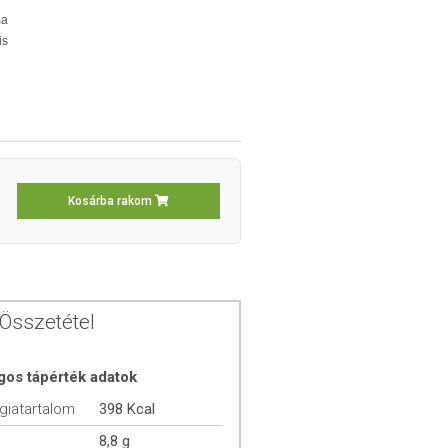
ma
is
Kosárba rakom
Összetétel
gos tápérték adatok
giatartalom
398 Kcal
8,8 g