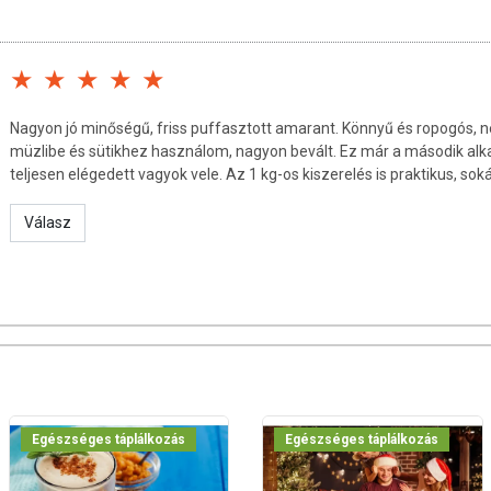
 készíthetünk belőle süteményt, kekszet, energiaszeletet.
 használható.
Nagyon jó minőségű, friss puffasztott amarant. Könnyű és ropogós, ne
müzlibe és sütikhez használom, nagyon bevált. Ez már a második al
teljesen elégedett vagyok vele. Az 1 kg-os kiszerelés is praktikus, sok
Válasz
ól HU-ÖKO-01
t Kft.
 2,5 g
Egészséges táplálkozás
Egészséges táplálkozás