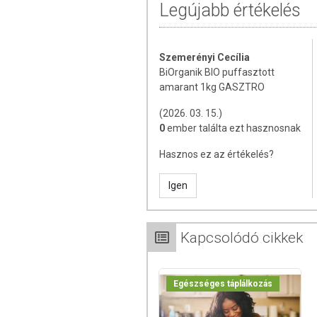
figyelemreméltó.
Legújabb értékelés
FELHASZNÁLÁS
Szemerényi Cecília
Fogyaszthatjuk müzlibe keverve vagy
BiOrganik BIO puffasztott
Panírozáshoz, töltelékek készítéséhez is
amarant 1kg GASZTRO
ÖSSZETÉTEL
(2026. 03. 15.)
0
ember találta ezt hasznosnak
Összetevők:
*bio puffasztott amarant
*= Ellenőrzött Ökológiai Gazdálkodásb
Hasznos ez az értékelés?
ellenőrizte: Biokontroll Hungária Nonprofi
Igen
Tápanyagtartalom (100 g-ban):
Energia: 1678 kJ / 398 kcal
Zsír: 8,8 g
Kapcsolódó cikkek
amelyből telített zsírsavak:
Szénhidrát: 62 g
amelyből cukor: 1,5 g
Egészséges táplálkozás
Fehérje: 14,6 g
Só: 0,05 g