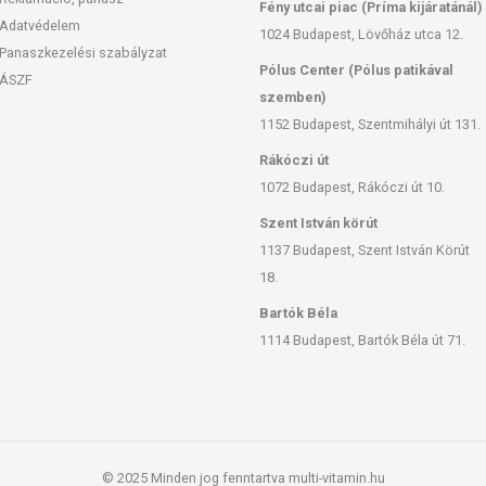
Fény utcai piac (Príma kijáratánál)
Adatvédelem
1024 Budapest, Lövőház utca 12.
Panaszkezelési szabályzat
Pólus Center (Pólus patikával
ÁSZF
szemben)
1152 Budapest, Szentmihályi út 131.
Rákóczi út
1072 Budapest, Rákóczi út 10.
Szent István körút
1137 Budapest, Szent István Körút
18.
Bartók Béla
1114 Budapest, Bartók Béla út 71.
© 2025 Minden jog fenntartva multi-vitamin.hu