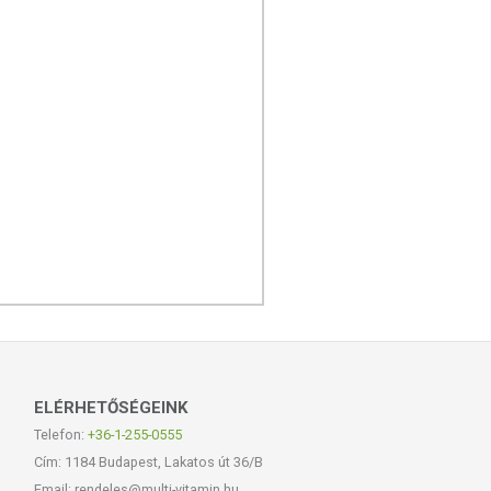
ELÉRHETŐSÉGEINK
Telefon:
+36-1-255-0555
Cím: 1184 Budapest, Lakatos út 36/B
Email: rendeles@multi-vitamin.hu,