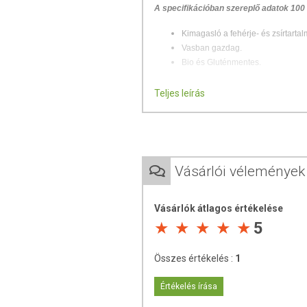
A specifikációban szereplő adatok 100
Kimagasló a fehérje- és zsírtartal
Vasban gazdag.
Bio és Gluténmentes.
Dél-Amerikából származó álgabona, amely
Teljes leírás
csak cc. 40 éve figyeltek fel
kimagasló be
Az amarant nem tartalmaz glutént, így az
JELENTŐSÉG, HATÁSO
Vásárlói vélemények
Az amarant szénhidráttartalma alacson
gabonának és álgabonának. Fehérje ös
Vásárlók átlagos értékelése
tartalmaz nagy mennyiségben, ami a
5
A
zsírsavak
közül a
többszörösen telíte
Rosttartalma magas
, ami segíti az em
Összes értékelés :
1
illetve székrekedés esetén is kedvező ha
Értékelés írása
Az amarant
vastartalma kiemelkedő
a g