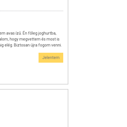
m avas ízű. Én főleg joghurtba,
kalom, hogy megvettem és most is
áig elég. Biztosan újra fogom venni.
Jelentem