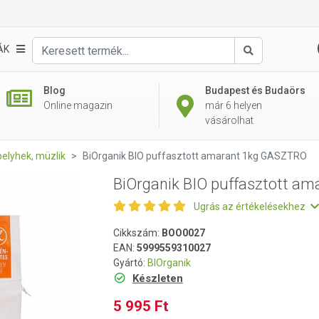
amarant 1kg GASZTRO
ÁK
Keresés
Blog
Budapest és Budaörs
Online magazin
már 6 helyen
vásárolhat
elyhek, müzlik
BiOrganik BIO puffasztott amarant 1kg GASZTRO
BiOrganik BIO puffasztott a
Ugrás az értékelésekhez
Cikkszám:
BOO0027
EAN:
5999559310027
Gyártó:
BIOrganik
Készleten
5 995 Ft