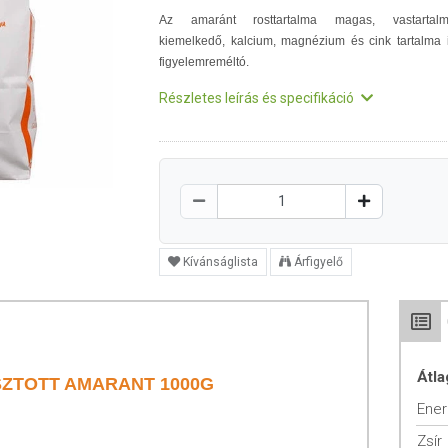
Az amaránt rosttartalma magas, vastartal
kiemelkedő, kalcium, magnézium és cink tartalma 
figyelemreméltó.
Részletes leírás és specifikáció
Kívánságlista
Árfigyelő
Átla
SZTOTT AMARANT 1000G
Ener
Zsír