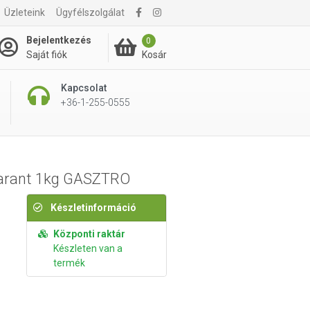
Üzleteink
Ügyfélszolgálat
5 995 Ft
Kosárba rakom
Bejelentkezés
0
Kosár
Saját fiók
Kapcsolat
+36-1-255-0555
marant 1kg GASZTRO
Készletinformáció
Központi raktár
Készleten van a
termék