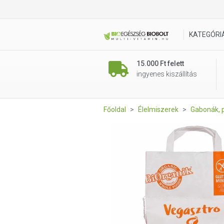
BiOrganik BIO puffasztott 
KATEGÓRI
15.000 Ft felett
ingyenes kiszállítás
Főoldal
Élelmiszerek
Gabonák, p