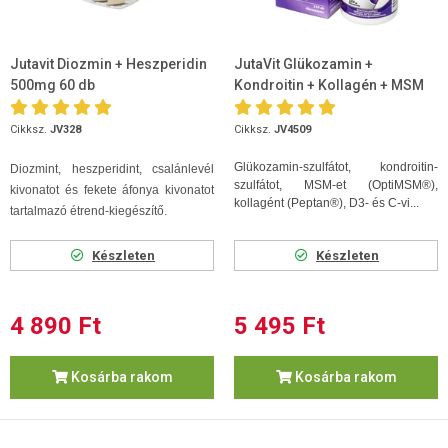
Jutavit Diozmin + Heszperidin
JutaVit Glükozamin +
500mg 60 db
Kondroitin + Kollagén + MSM
D+C vitamin 120db tabletta
Cikksz.
JV328
Cikksz.
JV4509
Glükozamin-szulfátot, kondroitin-
Diozmint, heszperidint, csalánlevél
szulfátot, MSM-et (OptiMSM®),
kivonatot és fekete áfonya kivonatot
kollagént (Peptan®), D3- és C-vi...
tartalmazó étrend-kiegészítő.
Készleten
Készleten
4 890 Ft
5 495 Ft
Kosárba rakom
Kosárba rakom