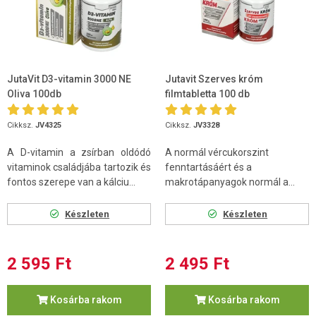
JutaVit D3-vitamin 3000 NE
Jutavit Szerves króm
Oliva 100db
filmtabletta 100 db
Cikksz.
JV4325
Cikksz.
JV3328
A D-vitamin a zsírban oldódó
A normál vércukorszint
vitaminok családjába tartozik és
fenntartásáért és a
fontos szerepe van a kálciu...
makrotápanyagok normál a...
Készleten
Készleten
2 595 Ft
2 495 Ft
Kosárba rakom
Kosárba rakom