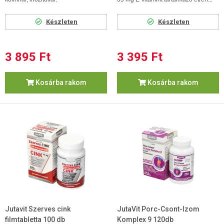
Készleten
Készleten
3 895 Ft
3 395 Ft
Kosárba rakom
Kosárba rakom
Jutavit Szerves cink
JutaVit Porc-Csont-Izom
filmtabletta 100 db
Komplex 9 120db