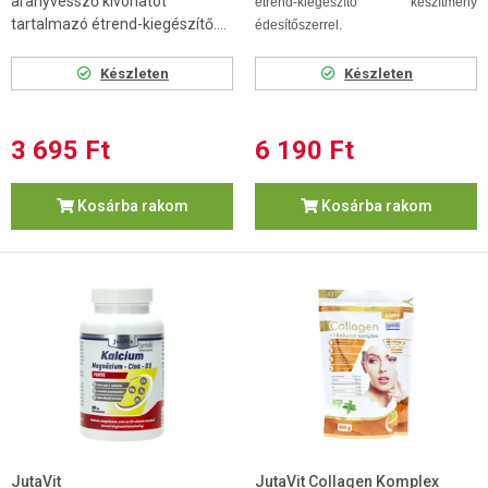
aranyvessző kivonatot
étrend-kiegészítő készítmény
tartalmazó étrend-kiegészítő....
édesítőszerrel.
Készleten
Készleten
3 695 Ft
6 190 Ft
Kosárba rakom
Kosárba rakom
JutaVit
JutaVit Collagen Komplex