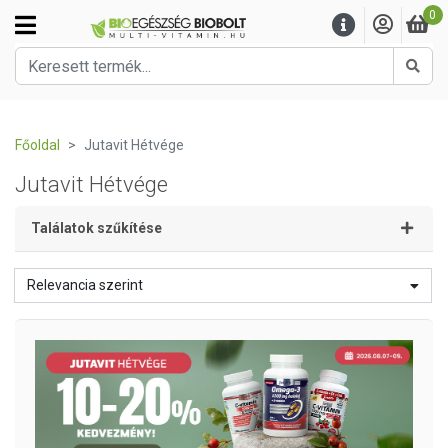
0
Kere
Főoldal
Jutavit Hétvége
Jutavit Hétvége
Találatok szűkítése
Relevancia szerint