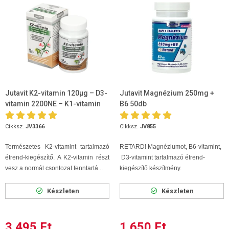
Jutavit K2-vitamin 120µg – D3-
Jutavit Magnézium 250mg +
vitamin 2200NE – K1-vitamin
B6 50db
700µg 60 kapszula
Cikksz.
JV3366
Cikksz.
JV855
Természetes K2-vitamint tartalmazó
RETARD! Magnéziumot, B6-vitamint,
étrend-kiegészítő. A K2-vitamin részt
D3-vitamint tartalmazó étrend-
vesz a normál csontozat fenntartá...
kiegészítő készítmény.
Készleten
Készleten
3 495 Ft
1 650 Ft