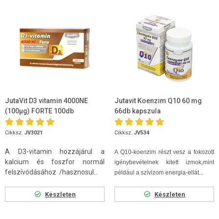
JutaVit D3 vitamin 4000NE
Jutavit Koenzim Q10 60 mg
(100µg) FORTE 100db
66db kapszula
Cikksz.
JV3021
Cikksz.
JV534
A D3-vitamin hozzájárul a
A Q10-koenzim
részt vesz a fokozott
kalcium és foszfor normál
igénybevételnek kitett izmok,mint
felszívódásához /hasznosul...
például a szívizom energia-ellát...
Készleten
Készleten