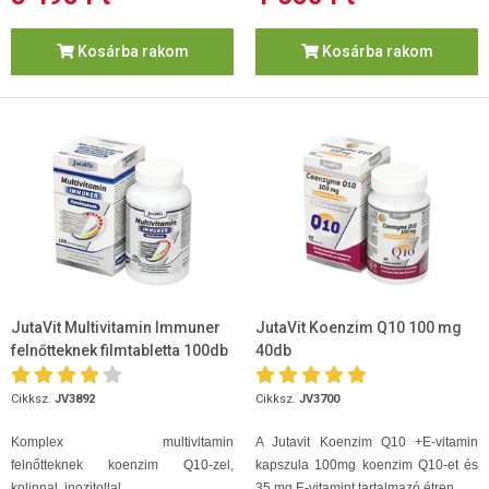
Kosárba rakom
Kosárba rakom
JutaVit Multivitamin Immuner
JutaVit Koenzim Q10 100 mg
felnőtteknek filmtabletta 100db
40db
Cikksz.
JV3892
Cikksz.
JV3700
Komplex
multivitamin
A Jutavit Koenzim Q10 +E-vitamin
felnőtteknek koenzim Q10-zel,
kapszula 100mg koenzim Q10-et és
kolinnal, inozitollal.
35 mg E-vitamint tartalmazó étren...