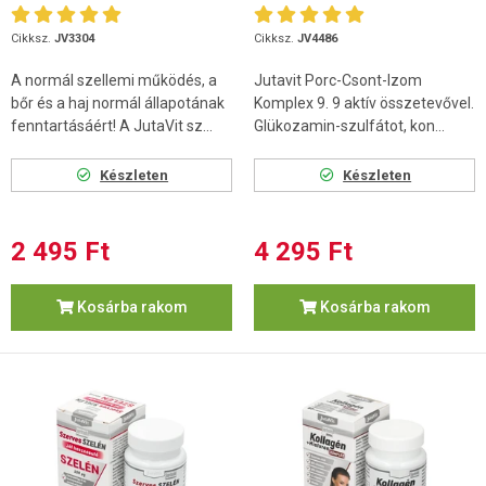
Cikksz.
JV3304
Cikksz.
JV4486
A normál szellemi működés, a
Jutavit Porc-Csont-Izom
bőr és a haj normál állapotának
Komplex 9. 9 aktív összetevővel.
fenntartásáért! A JutaVit sz...
Glükozamin-szulfátot, kon...
Készleten
Készleten
2 495 Ft
4 295 Ft
Kosárba rakom
Kosárba rakom