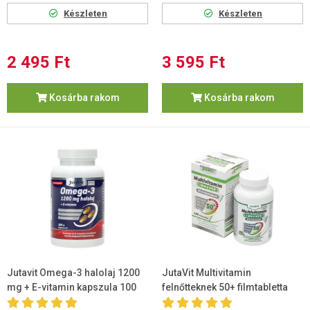
Készleten
Készleten
2 495 Ft
3 595 Ft
Kosárba rakom
Kosárba rakom
Jutavit Omega-3 halolaj 1200
JutaVit Multivitamin
mg + E-vitamin kapszula 100
felnőtteknek 50+ filmtabletta
db
100db