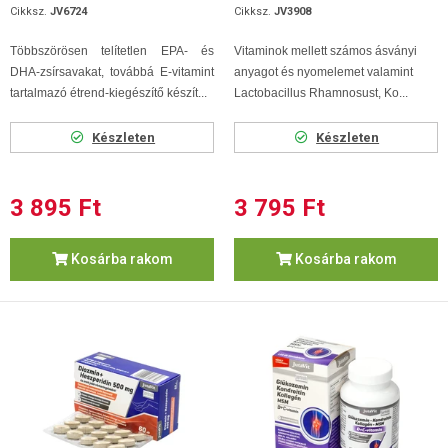
Cikksz.
JV6724
Cikksz.
JV3908
Többszörösen telítetlen EPA- és
Vitaminok mellett számos ásványi
DHA-zsírsavakat, továbbá E-vitamint
anyagot és nyomelemet valamint
tartalmazó étrend-kiegészítő készít...
Lactobacillus Rhamnosust, Ko...
Készleten
Készleten
3 895 Ft
3 795 Ft
Kosárba rakom
Kosárba rakom