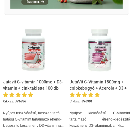
Jutavit C-vitamin 1000mg + D3-
JutaVit C-Vitamin 1500mg +
vitamin + cink tabletta 100 db
csipkebogyó + Acerola + D3 +
Cink 100db
Cikksz.
JV6786
Cikksz.
JV6991
Nyújtott felszívódású, hosszan tartó
Nyújtott kioldódású C-Vitamint
hatású C-vitamint tartalmazó étrend-
tartalmazó étrend-kiegészítő
kiegészítő készítmény D3-vitaminna...
készítmény D3-vitaminnal, cinkk...