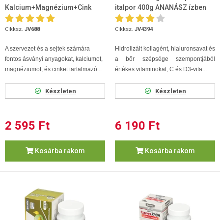
Kalcium+Magnézium+Cink
italpor 400g ANANÁSZ ízben
Forte 90 db
Cikksz.
JV688
Cikksz.
JV4394
A szervezet és a sejtek számára
Hidrolizált kollagént, hialuronsavat és
fontos ásványi anyagokat, kalciumot,
a bőr szépsége szempontjából
magnéziumot, és cinket tartalmazó...
értékes vitaminokat, C és D3-vita...
Készleten
Készleten
2 595 Ft
6 190 Ft
Kosárba rakom
Kosárba rakom