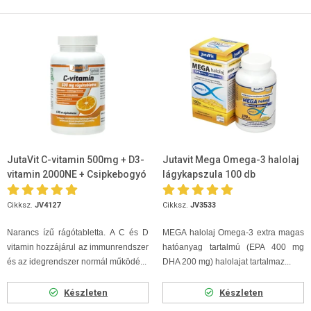
JutaVit C-vitamin 500mg + D3-
Jutavit Mega Omega-3 halolaj
vitamin 2000NE + Csipkebogyó
lágykapszula 100 db
kivonat rágótabletta 100db
Cikksz.
JV4127
Cikksz.
JV3533
Narancs ízű rágótabletta. A C és D
MEGA halolaj Omega-3 extra magas
vitamin hozzájárul az immunrendszer
hatóanyag tartalmú (EPA 400 mg
és az idegrendszer normál működé...
DHA 200 mg) halolajat tartalmaz...
Készleten
Készleten