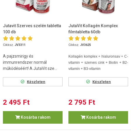
Jutavit Szerves szelén tabletta
JutaVit Kollagén Komplex
100 db
filmtabletta 60db
Cikksz.
JV3311
Cikksz.
JV3625
A pajzsmirigy és
Kollagén komplex + hialuronsav + C-
immunrendszer normál
vitamin + szerves cink + Biotin + B2-
működéséért! A JutaVit sze...
vitamin + B3-vitamin
Készleten
Készleten
2 495 Ft
2 795 Ft
Kosárba rakom
Kosárba rakom