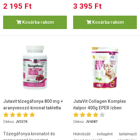
2 195 Ft
3 395 Ft
Kosárba rakom
Kosárba rakom
Jutavit tőzegáfonya 800 mg +
JutaVit Collagen Komplex
aranyvessző kivonat tabletta
italpor 400g EPER ízben
100db
Cikksz.
JV3274
Cikksz.
JV4387
Tőzegáfonya kivonatot és
Hidrolizált kollagént tartalmazó