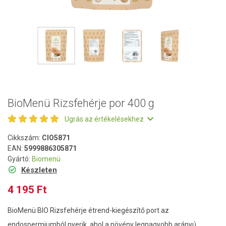
BioMenü Rizsfehérje por 400 g
Ugrás az értékelésekhez
Cikkszám:
CIO5871
EAN:
5999886305871
Gyártó:
Biomenü
Készleten
4 195 Ft
BioMenü BIO Rizsfehérje étrend-kiegészítő port az
endospermiumból nyerik, ahol a növény legnagyobb arányú