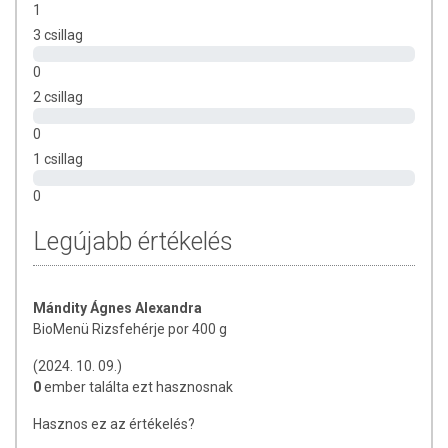
Nem besugárzott
1
Mesterséges ízesítőmentes
3 csillag
Mesterséges színezékmentes
0
Tartósítószermentes
BSE/TSE mentes
2 csillag
GMO mentes
0
Hozzáadott cukrot nem tartalmaz
Allergénmentes
1 csillag
Gluténmentes
0
Telített zsírban szegény
Cukormentes
Legújabb értékelés
Élelmirost-forrás
Fehérjében gazdag
Összetevők
: 100% bio rizs (oryza sativa)
Mándity Ágnes Alexandra
BioMenü Rizsfehérje por 400 g
ÖSSZETEVŐK TÁBLÁZATA
(2024. 10. 09.)
Tápanyagtartalom 100 g termékben:
0
ember találta ezt hasznosnak
Energia 1684 kJ/402 kcal
Zsír 3,1 g
Hasznos ez az értékelés?
- amelyben telített zsírsav 1,1 g