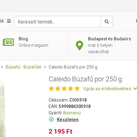
ÁK
Keresés
Blog
Budapest és Budaörs
Online magazin
már 6 helyen
vásárolhat
Búzafű - Búzafűlé
Caleido Búzafű por 250 g
Caleido Búzafű por 250 g
Ugrás az értékelésekhez
Cikkszám:
CIO5918
EAN:
5999886305918
Gyártó:
Biomenü
Készleten
2 195 Ft