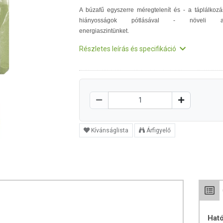
A búzafű egyszerre méregtelenít és - a táplálkozá
hiányosságok pótlásával - növeli a
energiaszintünket.
Részletes leírás és specifikáció
Kívánságlista
Árfigyelő
Hat