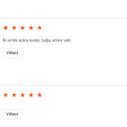
ét és glutént tartalmazhat.
en:
Ár-érték arány kiváló, tudja, amire való.
 g
Válasz
Válasz