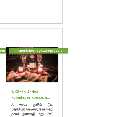
lem
Immunerősítés, egészségvédelem
A Közép-Andok
különleges kincse: a...
A maca gyökér (lat.
Lepidium meyenii, lásd még:
perui ginzeng) egy Dél-