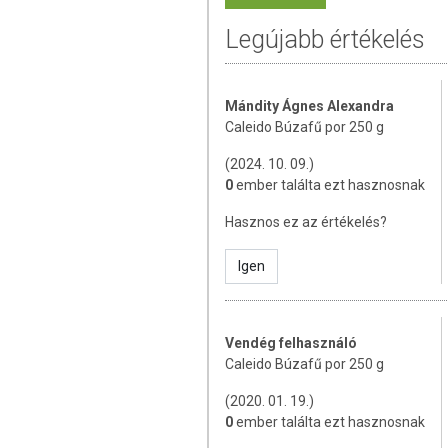
Legújabb értékelés
Nyomokban zellert, mustármagot, vadrepc
Átlagos tápérték adatok 100 g termékb
Mándity Ágnes Alexandra
Energia: 1262 kJ/301 kcal
Caleido Búzafű por 250 g
Zsír: 6,4 g
amelyben telített zsírsav: 1
(2024. 10. 09.)
Szénhidrát: 12,2 g
0
ember találta ezt hasznosnak
amelyben cukor: 0 g
Rost: 39,3 g
Hasznos ez az értékelés?
Fehérje (protein): 29,6 g
Só: 1,4 g
Igen
Vas: 44,8 mg
Kalcium: 452 mg
E-vitamin: 4,99 mg
C-vitamin (Aszkorbinsav): 45 mg
Vendég felhasználó
B2-vitamin (Riboflavin): 0,76 mg
Caleido Búzafű por 250 g
B9-vitamin (Folsav): 137 μg
(2020. 01. 19.)
Klorofill: 621 mg
0
ember találta ezt hasznosnak
TOVÁBBI TUDNIVALÓK