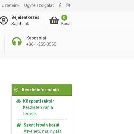
Üzleteink
Ügyfélszolgálat
2 195 Ft
Kosárba rakom
Bejelentkezés
0
Kosár
Saját fiók
Kapcsolat
+36-1-255-0555
Készletinformáció
Központi raktár
Készleten van a
termék
Szent István körút
Átvehető ma, nyitás: