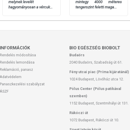
melynek levelét
mintegy 4000 méteres
al. Az ajánlott napi fogyasztási mennyiséget ne lépje túl! Ne
hagyományosan a vércuk...
tengerszint feletti maga...
 bármelyikére érzékeny vagy allergiás! Kisgyermektől elzárva
INFORMÁCIÓK
BIO EGÉSZSÉG BIOBOLT
Rendelés módosítása
Budaörs
Rendelés lemondása
2040 Budaörs, Szabadság út 61.
Reklamáció, panasz
Fény utcai piac (Príma kijáratánál)
Adatvédelem
1024 Budapest, Lövőház utca 12.
Panaszkezelési szabályzat
Pólus Center (Pólus patikával
ÁSZF
szemben)
1152 Budapest, Szentmihályi út 131.
Rákóczi út
1072 Budapest, Rákóczi út 10.
Szent István körút