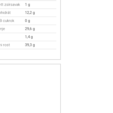
ett zsírsavak
1 g
hidrát
12,2 g
l cukrok
0 g
rje
29,6 g
1,4 g
mi rost
39,3 g