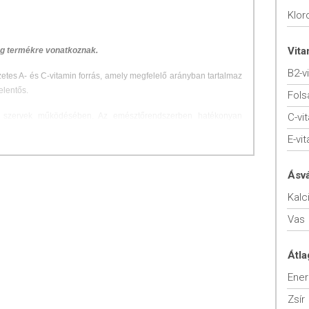
Kloro
Vit
 g termékre vonatkoznak.
B2-v
tes A- és C-vitamin forrás, amely megfelelő arányban tartalmaz
elentős.
Fols
 szervek működésében. Az emésztőrendszerben hatékonyan
C-vi
asznos baktériumok egyensúlyának helyreállításában, illetve az
E-vi
ban.
xigénnel dúsítja, a sejtek oxigénellátása javul, így a gyulladások
Ásv
.
Kalc
ntosságú enzimekben, többek között az egyik leggazdagabb SOD
Vas
z SOD különleges hatású antioxidáns enzim, szabadgyök fogó,
ést.
Átla
gtelenítés. A tavaszi fáradtság energizáló zöldje, fogyasztása
Ener
tünetet (pl. parlagfű allergiát).
Zsír