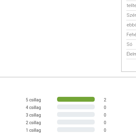
telít
Szén
benne
ebbő
s kálium tartalmú
Fehé
riumflóra kontrollt és a savbázis egyensúlyt
Só
ott, Mesterséges ízesítőmentes, Mesterséges színezékmentes,
Élel
MO mentes, Hozzáadott cukrot nem tartalmaz, Telített zsírban
gazdag, Fehérjében gazdag
 FELHASZNÁLÁS
 zöldséglében vagy vízben elkeverve, illetve javasoljuk a por
5 csillag
2
yszereket szed, konzultáljon kezelőorvosával, mielőtt bármiféle
4 csillag
0
3 csillag
0
2 csillag
0
1 csillag
0