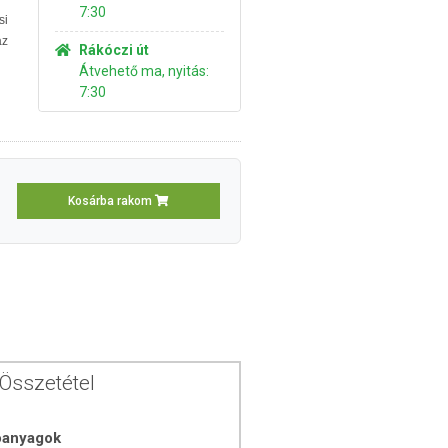
7:30
si
z
Rákóczi út
Átvehető ma, nyitás:
7:30
Kosárba rakom
Összetétel
óanyagok