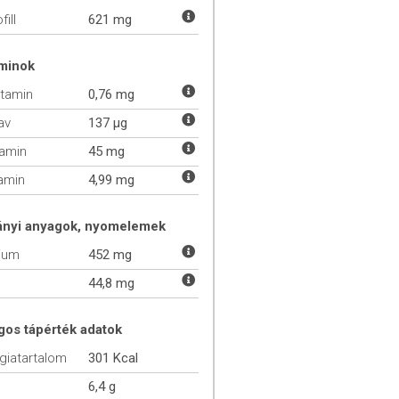
fill
621 mg
aminok
itamin
0,76 mg
av
137 µg
tamin
45 mg
tamin
4,99 mg
ányi anyagok, nyomelemek
ium
452 mg
44,8 mg
gos tápérték adatok
giatartalom
301 Kcal
6,4 g