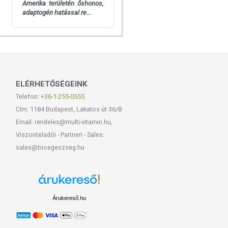
Amerika területén őshonos,
adaptogén hatással re...
ELÉRHETŐSÉGEINK
Telefon:
+36-1-255-0555
Cím: 1184 Budapest, Lakatos út 36/B
Email: rendeles@multi-vitamin.hu,
Viszonteladói - Partneri - Sales:
sales@bioegeszseg.hu
Árukereső.hu