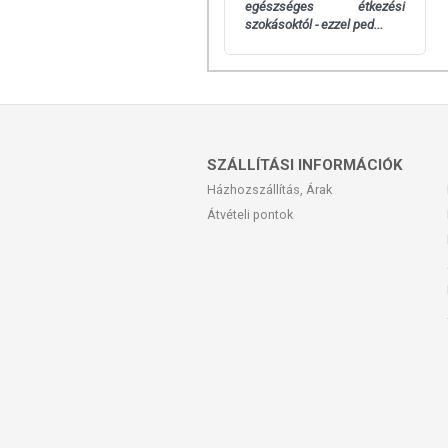
egészséges étkezési
használatát beszélje meg kezelőorvosáv
szokásoktól - ezzel ped...
szedje a készítményt, ha az összetevők
tartandó!
SZÁLLÍTÁSI INFORMÁCIÓK
Házhozszállítás, Árak
Átvételi pontok