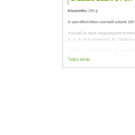
Kiszerelés:
250 g
A specifikációban szereplő adatok 100
A búzafű az egyik leggazdagabb természe
E-, F-, K- és B-vitaminokat, B17 tartalma j
Segíthet az emésztésben és a belső
segítheti a kórokozó baktériumok és a h
Teljes leírás
egészséges immunrendszer fenntartásá
Magas klorofill-tartalma miatt vérünket o
megszüntetésében komoly szerepe lehet
A búzafű bővelkedik a számunkra létfo
(szuperoxid-diszmutáz) enzimforrás. A
mely jelentősen lelassíthatja a sejtöreged
Búzafű nélkül nincs lúgosító kúra, mére
kedvezően befolyásolhat számos allergiás 
Antioxidáns