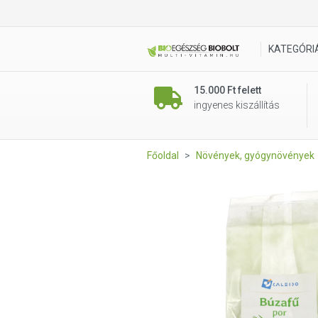
Caleido Búzafű por 250 g
KATEGÓRI
15.000 Ft felett
ingyenes kiszállítás
Főoldal
Növények, gyógynövények