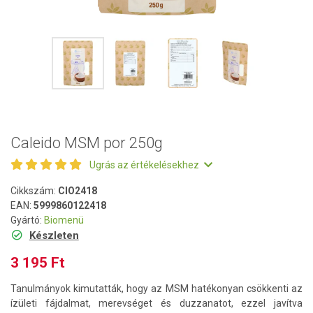
Caleido MSM por 250g
Ugrás az értékelésekhez
Cikkszám:
CIO2418
EAN:
5999860122418
Gyártó:
Biomenü
Készleten
3 195 Ft
Tanulmányok kimutatták, hogy az MSM hatékonyan csökkenti az
ízületi fájdalmat, merevséget és duzzanatot, ezzel javítva