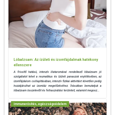
Lóbalzsam: Az ízületi és izomfájdalmak hatékony
ellenszere
A frissítő hatású, intenzív illataromával rendelkező lóbalzsam jó
szolgálatot tehet a reumatikus és ízületi panaszok enyhítésében, az
izomfájdalom csillapításában, intenzív fizikai aktivitást követően pedig
hozzájárulhat az izomláz megelőzéséhez. Írásukban bemutatjuk a
lóbalzsam összetevőit és felhasználási területeit, valamint megosz...
Immunerősítés, egészségvédelem