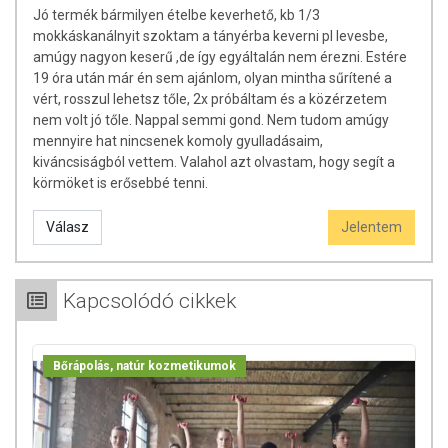
Jó termék bármilyen ételbe keverhető, kb 1/3
mokkáskanálnyit szoktam a tányérba keverni pl levesbe,
amúgy nagyon keserű ,de így egyáltalán nem érezni. Estére
19 óra után már én sem ajánlom, olyan mintha sűrítené a
vért, rosszul lehetsz tőle, 2x próbáltam és a közérzetem
nem volt jó tőle. Nappal semmi gond. Nem tudom amúgy
mennyire hat nincsenek komoly gyulladásaim,
kiváncsiságból vettem. Valahol azt olvastam, hogy segít a
körmöket is erősebbé tenni.
Válasz
Jelentem
Kapcsolódó cikkek
Bőrápolás, natúr kozmetikumok