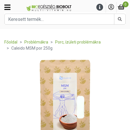
0
Kere
Főoldal
Problémákra
Porc, ízületi problémákra
Caleido MSM por 250g