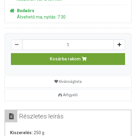
Budaörs
Átvehető ma, nyitás: 7:30
Kosárba rakom
Kívánságlista
Árfigyelő
Részletes leírás
Kiszerelés:
250 g