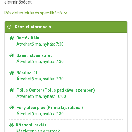
életminőségét.
Részletes leírás és specifikáció
Készletinformáció
Bartók Béla
Átvehető ma, nyitás: 7:30
Szent István körút
Átvehető ma, nyitás: 7:30
Rákóczi út
Átvehető ma, nyitás: 7:30
Pólus Center (Pólus patikával szemben)
Átvehető ma, nyitás: 10:00
Fény utcai piac (Príma kijáratánál)
Átvehető ma, nyitás: 7:30
Központi raktár
Készleten van a termék