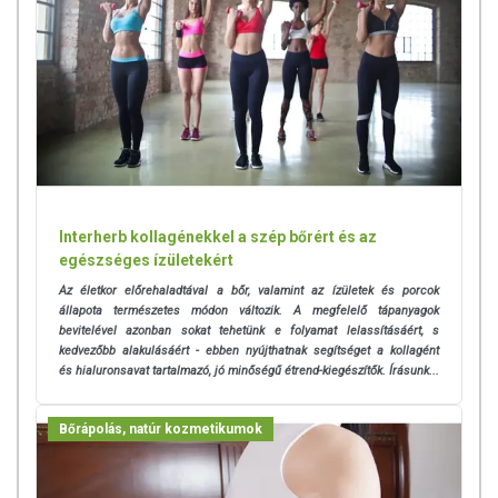
Interherb kollagénekkel a szép bőrért és az
egészséges ízületekért
Az életkor előrehaladtával a bőr, valamint az ízületek és porcok
állapota természetes módon változik. A megfelelő tápanyagok
bevitelével azonban sokat tehetünk e folyamat lelassításáért, s
kedvezőbb alakulásáért - ebben nyújthatnak segítséget a kollagént
és hialuronsavat tartalmazó, jó minőségű étrend-kiegészítők. Írásunk...
Bőrápolás, natúr kozmetikumok