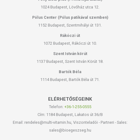
1024 Budapest, Lövőház utca 12.
Pólus Center (Pólus patikával szemben)
1152 Budapest, Szentmihályi út 131.
Rákóczi út
1072 Budapest, Rákóczi út 10.
Szent István körút
1137 Budapest, Szent István Körút 18.
Bartók Béla
1114 Budapest, Bartók Béla út 71.
ELÉRHETŐSÉGEINK
Telefon:
+36-1-255-0555
Cím: 1184 Budapest, Lakatos út 36/B
Email: rendeles@multi-vitamin.hu, Viszonteladói - Partneri - Sales:
sales@bioegeszseg.hu