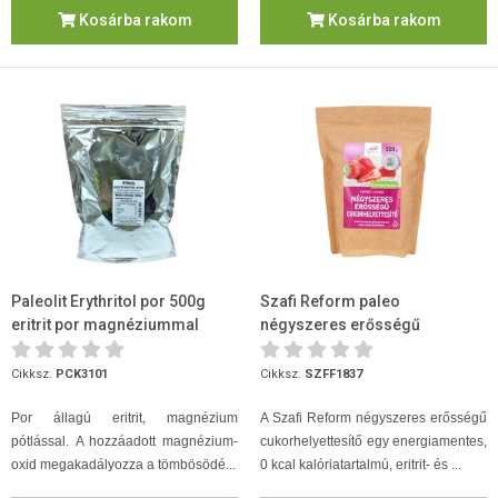
Kosárba rakom
Kosárba rakom
Paleolit Erythritol por 500g
Szafi Reform paleo
eritrit por magnéziummal
négyszeres erősségű
cukorhelyettesítő eritrit+stev...
Cikksz.
PCK3101
Cikksz.
SZFF1837
Por állagú eritrit, magnézium
A Szafi Reform négyszeres erősségű
pótlással. A hozzáadott magnézium-
cukorhelyettesítő egy energiamentes,
oxid megakadályozza a tömbösödé...
0 kcal kalóriatartalmú, eritrit- és ...