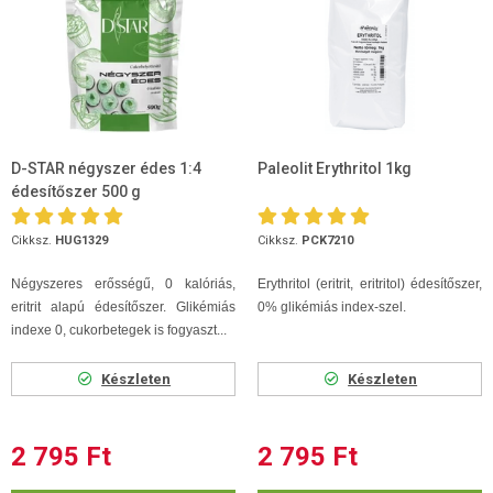
D-STAR négyszer édes 1:4
Paleolit Erythritol 1kg
édesítőszer 500 g
Cikksz.
HUG1329
Cikksz.
PCK7210
Négyszeres erősségű, 0 kalóriás,
Erythritol (eritrit, eritritol) édesítőszer,
eritrit alapú édesítőszer. Glikémiás
0% glikémiás index-szel.
indexe 0, cukorbetegek is fogyaszt...
Készleten
Készleten
2 795 Ft
2 795 Ft