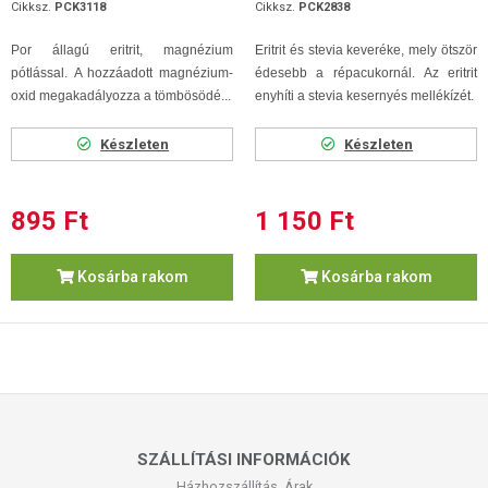
Cikksz.
PCK3118
Cikksz.
PCK2838
Por állagú eritrit, magnézium
Eritrit és stevia keveréke, mely ötször
pótlással. A hozzáadott magnézium-
édesebb a répacukornál.
Az eritrit
oxid megakadályozza a tömbösödé...
enyhíti a stevia kesernyés mellékízét.
Készleten
Készleten
895 Ft
1 150 Ft
Kosárba rakom
Kosárba rakom
SZÁLLÍTÁSI INFORMÁCIÓK
Házhozszállítás, Árak