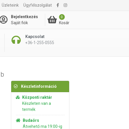
Üzleteink
Ügyfélszolgálat
3 395 Ft
Kosárba rakom
Bejelentkezés
0
Kosár
Saját fiók
Kapcsolat
+36-1-255-0555
db
Készletinformáció
Központi raktár
Készleten van a
termék
Budaörs
Átvehető ma 19:00-ig