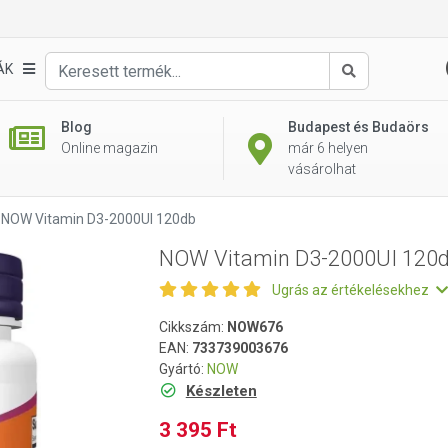
db
ÁK
Keresés
Blog
Budapest és Budaörs
Online magazin
már 6 helyen
vásárolhat
NOW Vitamin D3-2000UI 120db
NOW Vitamin D3-2000UI 120
Ugrás az értékelésekhez
Cikkszám:
NOW676
EAN:
733739003676
Gyártó:
NOW
Készleten
3 395 Ft