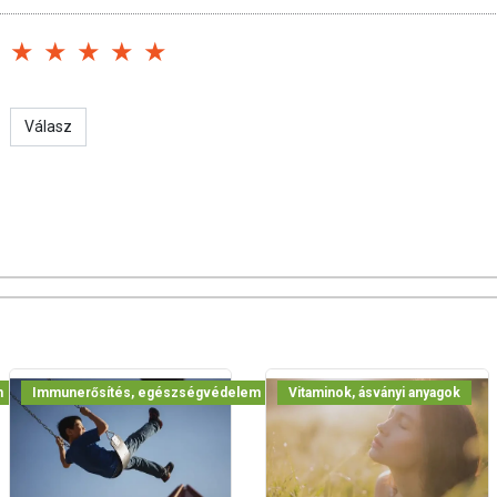
g összefogásával közös állásfoglalás született a szükséges D-
ő mennyiségű D-vitamin bevitelének fontosságát jól jelzik azok a
amin-hiány megszűntetésével a magyarok halandósága 7-10
or 2-3 évvel nőne. A szükséges D-vitamin érték elérése 26
rések, 78 százalékkal a gyermekkorban kialakuló egyes típusú
egbetegedések, és jelentős mértékben az influenza kockázatát.
Válasz
zula naponta, étkezés közben.
n:
50 µg D3-vitamint tartalmaz 2000IU (kolekalciferol formában,
s softgel kapszula (zselatin, víz, glicerin).
m
Immunerősítés, egészségvédelem
Vitaminok, ásványi anyagok
, élesztőt, búzát, glutént, szóját, tejet, tojást, kagylót, vagy