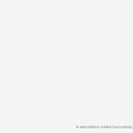
esetén használatát beszélje meg kezelőor
Ne szedje a készítményt, ha az összetev
tartandó!
A weboldalon sütiket használunk, 