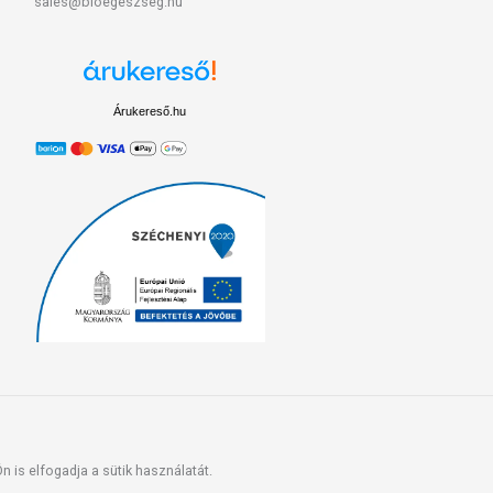
sales@bioegeszseg.hu
Árukereső.hu
 is elfogadja a sütik használatát.