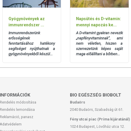
Gyógynövények az
Napsütés és D-vitamin:
immunrendszer ...
mennyi napozás ke...
Immunrendszerünk
A D-vitamint gyakran nevezik
erősségének
„napfényvitaminnak”, ami
fenntartásához hatékony
nem véletlen, hiszen a
san frissítjük, törekszünk arra, hogy naprakészek legyenek.
segítséget nyújthatnak a
szervezetünk képes saját
, hogy ennek ellenére a webshopon szereplő adatok (beleértve a
gyógynövényekből készül...
maga előállítani a bőrben...
 allergén információkat is) csak tájékoztató jellegűek, a tényleges
mészetéből adódóan. A friss, aktuális információkat a termékek
 európai uniós szabályozás szerint élelmiszereknek minősülnek,
zítését szolgálják, és koncentrált formában tartalmaznak
INFORMÁCIÓK
BIO EGÉSZSÉG BIOBOLT
k kedvező élettani hatással rendelkezhetnek, amely egyénenként
Rendelés módosítása
Budaörs
k, és reklámozásuk során nem engedélyezett a készítményeknek
 tulajdonítani.
Rendelés lemondása
2040 Budaörs, Szabadság út 61.
Reklamáció, panasz
Fény utcai piac (Príma kijáratánál)
ozott, vegyes étrendet és az egészséges életmódot!
Adatvédelem
rmék nem az orvosi kezelés helyettesítésére alkalmas! Betegség
1024 Budapest, Lövőház utca 12.