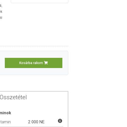
i,
ek
si
Kosárba rakom
Összetétel
aminok
itamin
2 000 NE