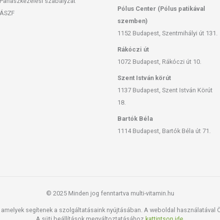
Panaszkezelési szabályzat
vosával. Az ajánlott napi fogyasztási mennyiséget ne lépje túl!
Pólus Center (Pólus patikával
ők bármelyikére érzékeny vagy allergiás! Kisgyermektől elzárva
ÁSZF
szemben)
1152 Budapest, Szentmihályi út 131.
Rákóczi út
1072 Budapest, Rákóczi út 10.
Szent István körút
1137 Budapest, Szent István Körút
18.
Bartók Béla
1114 Budapest, Bartók Béla út 71.
© 2025 Minden jog fenntartva multi-vitamin.hu
amelyek segítenek a szolgáltatásaink nyújtásában. A weboldal használatával Ön
A süti beállítások megváltoztatásához
kattintson ide.