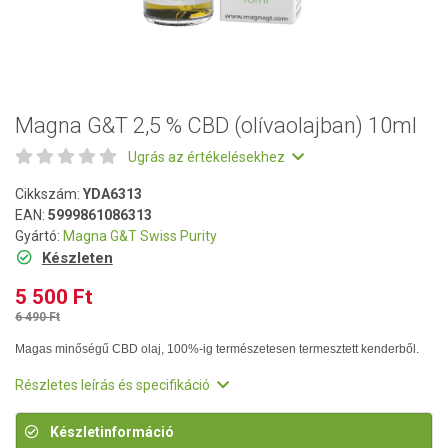
Magna G&T 2,5 % CBD (olívaolajban) 10ml
Ugrás az értékelésekhez
Cikkszám:
YDA6313
EAN:
5999861086313
Gyártó:
Magna G&T Swiss Purity
Készleten
5 500 Ft
6 490 Ft
Magas minőségű CBD olaj, 100%-ig természetesen termesztett kenderből.
Részletes leírás és specifikáció
Készletinformáció