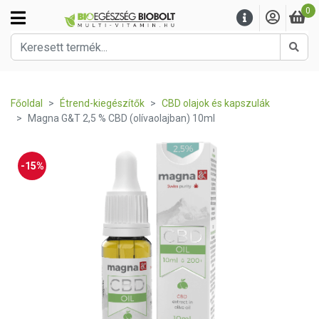
0
Kere
Főoldal
Étrend-kiegészítők
CBD olajok és kapszulák
Magna G&T 2,5 % CBD (olívaolajban) 10ml
-15%