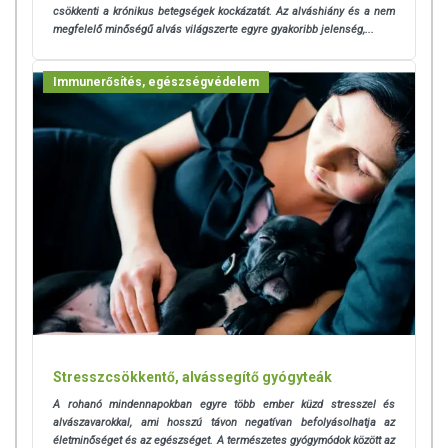
csökkenti a krónikus betegségek kockázatát.
Az alváshiány és a nem
fogyasztási mennyiséget ne lépje túl! Ne szedje a készítményt, ha az
megfelelő minőségű alvás világszerte egyre gyakoribb jelenség,...
összetevők bármelyikére érzékeny vagy allergiás! Kisgyermektől
elzárva tartandó!
Immunerősítés, egészségvédelem
Stresszcsökkentő, alvássegítő gyógyteák
A rohanó mindennapokban egyre több ember küzd stresszel és
alvászavarokkal, ami hosszú távon negatívan befolyásolhatja az
életminőséget és az egészséget. A természetes gyógymódok között az