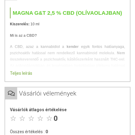
MAGNA G&T 2,5 % CBD (OLÍVAOLAJBAN)
Kiszerelés:
10 ml
Mi is az a CBD?
A CBD, azaz a kannabidiol a
kender
egyik fontos hatóanyaga,
pszichoaktív hatással nem rendelkező kannabinoid molekula.
Nem
összekeverendő a pszichoaktív, kábítószerként használt THC-vel
.
Az antioxidánsokban és terpénekben (sokoldalúan jótékony hatással
rendelkező vegyületek) gazdag kender
Teljes leírás
közkedveltségét
neuroprotektív
(idegsejteket védő),
gyulladás
- és
fájdalomcsökkentő
, valamint
szorongás
- és
görcsoldó
hatásának köszönheti. Növényi fehérjéket, omega-3 és
Vásárlói vélemények
omega-6 zsírsavakat, valamint aminosavakat is tartalmaz.
Tudnivalók a 2,5%-os CBD olajról:
Vásárlók átlagos értékelése
0
Adagolás:
3 – 4 csepp / 3 x naponta
Használati utasítás:
Használat előtt jól rázzuk össze.
Összes értékelés :
0
Lenyelés előtt 60 másodpercig hagyjuk a nyelv alatt.