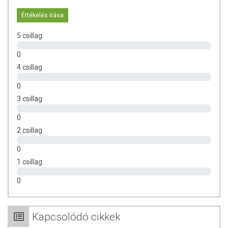
Tárolás:
Mivel a CBD olaj természetesen romlandó termék,
Értékelés írása
javasoljuk, hogy a felbontást követően sötét és hűvös helyen
tárolja. A CBD olaj hűtőszekrényben tárolva hosszú ideig friss
5 csillag
marad.
Eltarthatóság:
Felbontás után 6 hónapig.
0
CBD tartalom:
1,15 mg / csepp
4 csillag
Összetevők:
Olívaolaj, kender kivonat, terpének
Hordozó:
olívaolaj
0
Allergének:
A termék nem tartalmaz ismert allergén összetevőt
3 csillag
Gluténmentes, vegán termék.
0
HOGYAN HASZNÁLJUK?
2 csillag
A CBD 2,5%-os olaj ajánlott adagja, mint minden CBD terméknél,
0
egyéni. Javasoljuk, hogy fokozatosan építse fel az adagolást, hogy
1 csillag
megtalálja az Ön szervezetének, egészségi állapotának megfelelő
mennyiséget. A 2,5%-os CBD olaj ajánlott napi mennyisége 3-4 csepp,
0
napi 3 alkalommal. Cseppentse a nyelv alá és lenyelés nélkül hagyja
1 percig hatni.
Az adagolást, a kiválasztott olajtól függetlenül,
mindenképp alacsony dózissal kell kezdeni!
Kapcsolódó cikkek
Kezdő dózis:
3×1 csepp. 3-4 naponta emelhető az adag 1-1 cseppel,