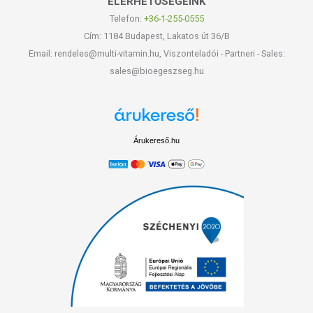
ELÉRHETŐSÉGEINK
Telefon:
+36-1-255-0555
Cím: 1184 Budapest, Lakatos út 36/B
Email: rendeles@multi-vitamin.hu, Viszonteladói - Partneri - Sales:
sales@bioegeszseg.hu
Árukereső.hu