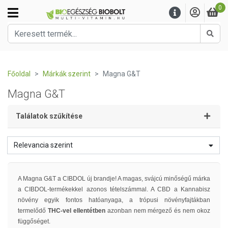
0
Kere
Főoldal
Márkák szerint
Magna G&T
Magna G&T
Találatok szűkítése
Relevancia szerint
A Magna G&T a CIBDOL új brandje! A magas, svájcú minőségű márka
a CIBDOL-termékekkel azonos tételszámmal. A CBD a Kannabisz
növény egyik fontos hatóanyaga, a trópusi növényfajtákban
termelődő
THC-vel ellentétben
azonban nem mérgező és nem okoz
függőséget.