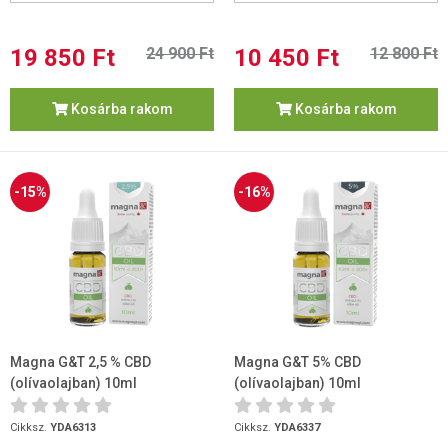
19 850 Ft
24 900 Ft
10 450 Ft
12 800 Ft
Kosárba rakom
Kosárba rakom
-15%
-16%
Magna G&T 2,5 % CBD
Magna G&T 5% CBD
(olívaolajban) 10ml
(olívaolajban) 10ml
Cikksz.
YDA6313
Cikksz.
YDA6337