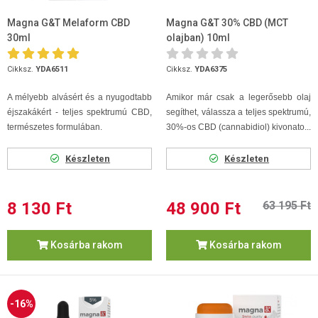
Magna G&T Melaform CBD
Magna G&T 30% CBD (MCT
30ml
olajban) 10ml
Cikksz.
YDA6511
Cikksz.
YDA6375
A mélyebb alvásért és a nyugodtabb
Amikor már csak a legerősebb olaj
éjszakákért - teljes spektrumú CBD,
segíthet, válassza a teljes spektrumú,
természetes formulában.
30%-os CBD (cannabidiol) kivonato...
Készleten
Készleten
8 130 Ft
48 900 Ft
63 195 Ft
Kosárba rakom
Kosárba rakom
-16%