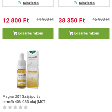
Készleten
Készleten
12 800 Ft
14 900 Ft
38 350 Ft
45 900 Ft
Kosárba rakom
Kosárba rakom
Magna G&T Szájápolási
termék 40% CBD olaj (MCT-
olajban) 10ml