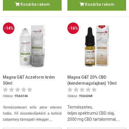
Kosárba rakom
Kosárba rakom
-14%
-16%
Magna G&T Aczeform krém
Magna G&T 20% CBD
50ml
(kendermagolajban) 10ml
Cikksz.
YDA6146
Cikksz.
YDA6368
Természetes,
Természetesen erős akne ellenes
teljes spektrumú CBD olaj,
hatás. Fő összetevőjeként a kolloid
2000 mg CBD tartalommal, ...
zabpehely támogató réteggel ...