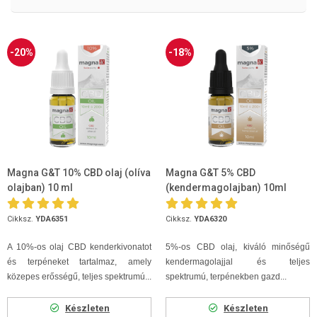
-20%
-18%
Magna G&T 10% CBD olaj (olíva
Magna G&T 5% CBD
olajban) 10 ml
(kendermagolajban) 10ml
Cikksz.
YDA6351
Cikksz.
YDA6320
A 10%-os olaj CBD kenderkivonatot
5%-os CBD olaj, kiváló minőségű
és terpéneket tartalmaz, amely
kendermagolajjal és teljes
közepes erősségű, teljes spektrumú...
spektrumú, terpénekben gazd...
Készleten
Készleten