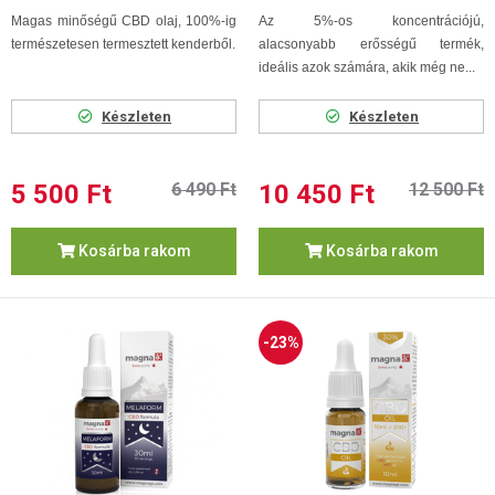
Magas minőségű CBD olaj, 100%-ig
Az 5%-os koncentrációjú,
természetesen termesztett kenderből.
alacsonyabb erősségű termék,
ideális azok számára, akik még ne...
Készleten
Készleten
5 500 Ft
6 490 Ft
10 450 Ft
12 500 Ft
Kosárba rakom
Kosárba rakom
-23%