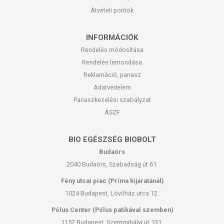
Átvételi pontok
INFORMÁCIÓK
Rendelés módosítása
Rendelés lemondása
Reklamáció, panasz
Adatvédelem
Panaszkezelési szabályzat
ÁSZF
BIO EGÉSZSÉG BIOBOLT
Budaörs
2040 Budaörs, Szabadság út 61.
Fény utcai piac (Príma kijáratánál)
1024 Budapest, Lövőház utca 12.
Pólus Center (Pólus patikával szemben)
1152 Budapest, Szentmihályi út 131.