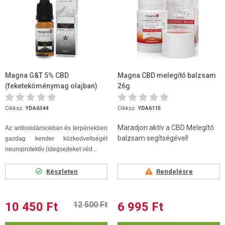
Magna G&T 5% CBD
Magna CBD melegítő balzsam
(feketeköménymag olajban)
26g
10ml
Cikksz.
YDA6344
Cikksz.
YDA6115
Maradjon aktív a CBD Melegítő
Az antioxidánsokban és terpénekben
balzsam segítségével!
gazdag kender közkedveltségét
neuroprotektív (idegsejteket véd...
Készleten
Rendelésre
10 450 Ft
12 500 Ft
6 995 Ft