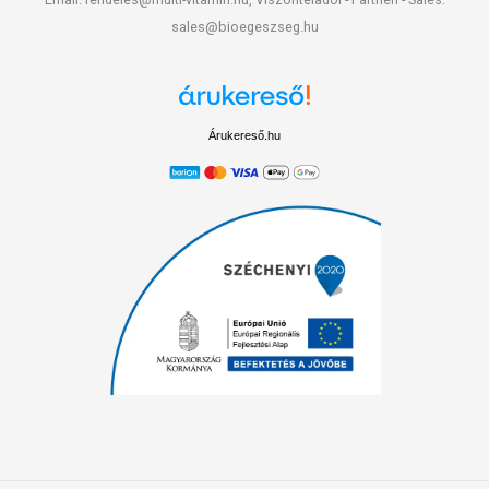
sales@bioegeszseg.hu
Árukereső.hu