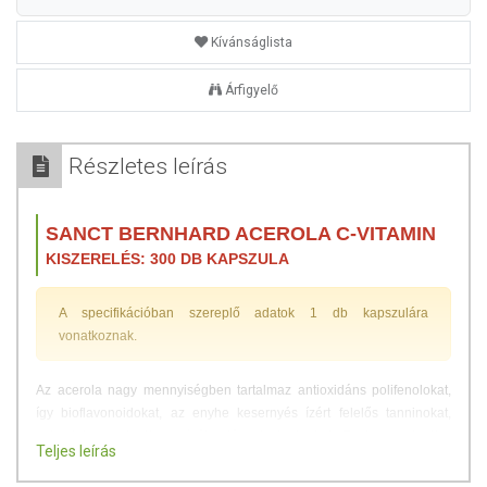
Kívánságlista
Árfigyelő
Részletes leírás
SANCT BERNHARD ACEROLA C-VITAMIN
KISZERELÉS: 300 DB KAPSZULA
A specifikációban szereplő adatok 1 db kapszulára
vonatkoznak.
Az acerola nagy mennyiségben tartalmaz antioxidáns polifenolokat,
így bioflavonoidokat, az enyhe kesernyés ízért felelős tanninokat,
valamint a gyümölcs színét adó antocianinokat. Ezek a gyümölcs
Teljes leírás
húsában lévő anyagok, az A-vitaminnal és a C-vitaminnal
„összedolgozva” képesek, segíti a vas felszívódását a szervezetben és