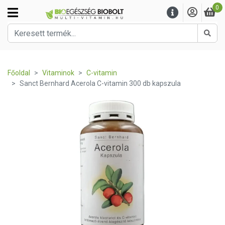
0
Kere
Főoldal
Vitaminok
C-vitamin
Sanct Bernhard Acerola C-vitamin 300 db kapszula