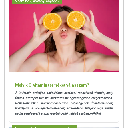
Vitaminok, ásványi anyagok
Melyik C-vitamin terméket válasszam?
A C-vitamin erőteljes antioxidáns hatással rendelkező vitamin, mely
fontos szerepet tölt be szervezetünk egészségének megőrzésében.
Nélkülözhetetlen immunrendszerünk erősségének fenntartásához,
hozzájárul a kollagéntermeléshez, antioxidáns tulajdonsága révén
pedig semlegesíti a szervezetkárosító hatású szabadgyököket.