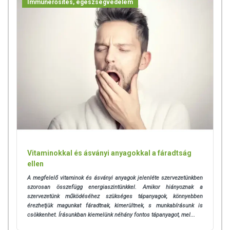
Immunerősítés, egészségvédelem
Vitaminokkal és ásványi anyagokkal a fáradtság
ellen
A megfelelő vitaminok és ásványi anyagok jelenléte szervezetünkben
szorosan összefügg energiaszintünkkel. Amikor hiányoznak a
szervezetünk működéséhez szükséges tápanyagok, könnyebben
érezhetjük magunkat fáradtnak, kimerültnek, s munkabírásunk is
csökkenhet. Írásunkban kiemelünk néhány fontos tápanyagot, mel...