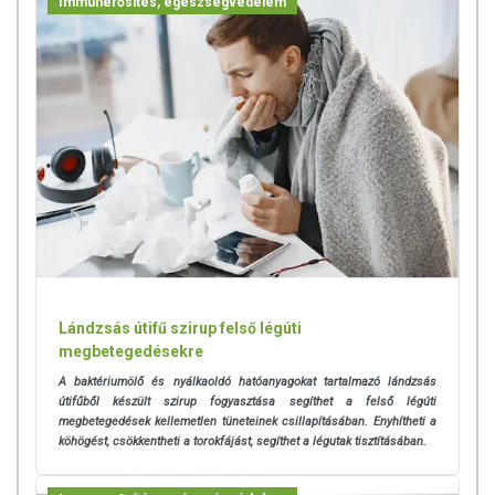
Immunerősítés, egészségvédelem
Lándzsás útifű szirup felső légúti
megbetegedésekre
A baktériumölő és nyálkaoldó hatóanyagokat tartalmazó lándzsás
útifűből készült szirup fogyasztása segíthet a felső légúti
megbetegedések kellemetlen tüneteinek csillapításában. Enyhítheti a
köhögést, csökkentheti a torokfájást, segíthet a légutak tisztításában.