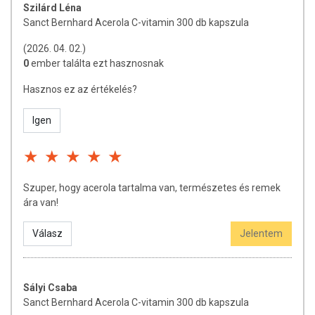
Szilárd Léna
Minőségét megőrzi: Lásd a csomagoláson feltüntetett időpontot.
Sanct Bernhard Acerola C-vitamin 300 db kapszula
Forgalmazza: ODP Vital Kft.
(2026. 04. 02.)
0
ember találta ezt hasznosnak
Származási hely: Németország
Hasznos ez az értékelés?
A termék nem helyettesíti a kiegyensúlyozott, vegyes étrendet és az
Igen
egészséges életmódot! A termék nem gyógyít betegségeket! A termék
orvosi kezelés helyettesítésére nem alkalmas! Betegség esetén
használatát beszélje meg kezelőorvosával. Az ajánlott napi
fogyasztási mennyiséget ne lépje túl! Ne szedje a készítményt, ha az
összetevők bármelyikére érzékeny vagy allergiás! Kisgyermektől
Szuper, hogy acerola tartalma van, természetes és remek
elzárva tartandó!
ára van!
Válasz
Jelentem
Sályi Csaba
Sanct Bernhard Acerola C-vitamin 300 db kapszula