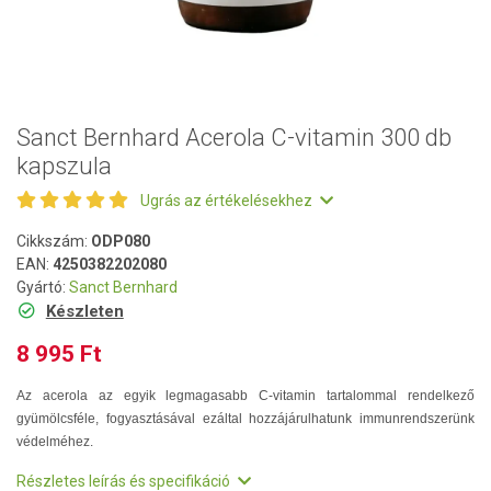
Sanct Bernhard Acerola C-vitamin 300 db
kapszula
Ugrás az értékelésekhez
Cikkszám:
ODP080
EAN:
4250382202080
Gyártó:
Sanct Bernhard
Készleten
8 995 Ft
Az acerola az egyik legmagasabb C-vitamin tartalommal rendelkező
gyümölcsféle, fogyasztásával ezáltal hozzájárulhatunk immunrendszerünk
védelméhez.
Részletes leírás és specifikáció