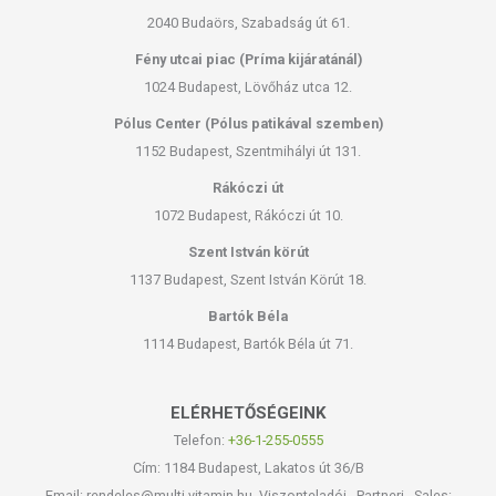
2040 Budaörs, Szabadság út 61.
Fény utcai piac (Príma kijáratánál)
1024 Budapest, Lövőház utca 12.
Pólus Center (Pólus patikával szemben)
1152 Budapest, Szentmihályi út 131.
Rákóczi út
1072 Budapest, Rákóczi út 10.
Szent István körút
1137 Budapest, Szent István Körút 18.
Bartók Béla
1114 Budapest, Bartók Béla út 71.
ELÉRHETŐSÉGEINK
Telefon:
+36-1-255-0555
Cím: 1184 Budapest, Lakatos út 36/B
Email: rendeles@multi-vitamin.hu, Viszonteladói - Partneri - Sales: