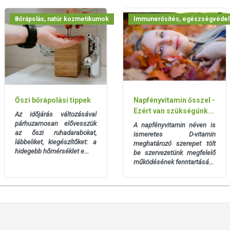
as zsírbevitel
Bőrápolás, natúr kozmetikumok
Immunerősítés, egészségvéde
umszintjének fenntartásához
etevője
ánként:
Ajánlott napi bevitel %-a felnőtteknek (NRV)
Őszi bőrápolási tippek
Napfényvitamin ősszel -
Ezért van szükségünk...
Az időjárás változásával
cia érték %-a felnőtteknek
párhuzamosan elővesszük
A napfényvitamin néven is
az őszi ruhadarabokat,
ismeretes D-vitamin
lábbeliket, kiegészítőket:
a
meghatározó szerepet tölt
hidegebb hőmérséklet e...
be szervezetünk megfelelő
an
működésének fenntartásá...
étel, kimerültség esetén
ánt
zeretnék pótolni C- és D-vitamin szükségletüket