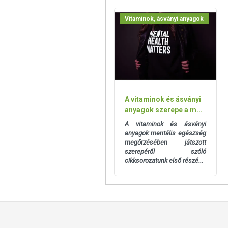
- felszívódását gátolhatja a túl mag
Vitaminok, ásványi anyagok
- hozzájárulhat a vér normál kalci
- a halmáj és a halolajok egyik össz
Hatóanyag mennyiség filmtablett
C-vitamin 1100 mg 1375%
D3-vitamin 2200 NE (55µg) 1100%
A vitaminok és ásványi
anyagok szerepe a m...
NRV*: ajánlott napi beviteli referen
A vitaminok és ásványi
Fogyasztása javasolt:
anyagok mentális egészség
megőrzésében játszott
szerepéről szóló
- hideg, hűvös átmeneti hónapokb
cikksorozatunk első részé...
- ízületi problémák esetén
- fokozott stressz, fizikai igénybev
serdülőkorban és időskorban egyar
- azoknak, akik 1 filmtablettával s