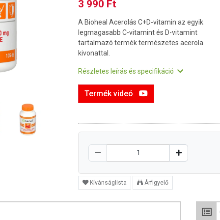
3 990 Ft
A Bioheal Acerolás C+D-vitamin az egyik
legmagasabb C-vitamint és D-vitamint
tartalmazó termék természetes acerola
kivonattal.
Részletes leírás és specifikáció
Termék videó
Kívánságlista
Árfigyelő