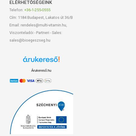
ELÉRHETŐSÉGEINK
Telefon:
+36-1-255-0555
Cím: 1184 Budapest, Lakatos út 36/B
Email: rendeles@multi-vitamin.hu,
Viszonteladói - Partneri - Sales:
sales@bioegeszseg.hu
Árukereső.hu