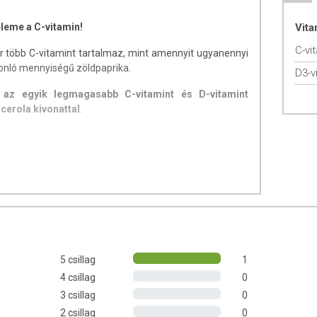
leme a C-vitamin!
Vit
C-vi
 több C-vitamint tartalmaz, mint amennyit ugyanennyi
sonló mennyiségű zöldpaprika.
D3-v
n
az egyik legmagasabb C-vitamint és D-vitamint
cerola kivonattal
.
tának fenntartásához
déséhez
zervezetünk zavartalan működéséhez
5 csillag
1
4 csillag
0
degrendszer normál működését
3 csillag
0
2 csillag
0