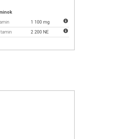
aminok
tamin
1 100 mg
itamin
2 200 NE