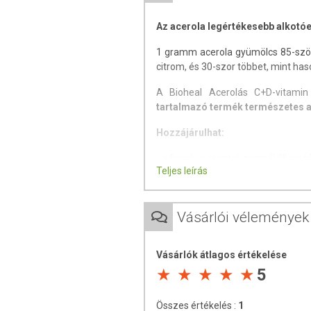
Az acerola legértékesebb alkotóe
1 gramm acerola gyümölcs 85-ször
citrom, és 30-szor többet, mint ha
A Bioheal Acerolás C+D-vitami
tartalmazó termék természetes a
Hozzájárulhat:
- a fogak, a csontok normál állapo
Teljes leírás
- az immunrendszer normál műkö
- ideális kombinációt jelenthet s
Vásárlói vélemények
C-vitamin:
Vásárlók átlagos értékelése
- antioxidáns hatású
5
- segítheti az érrendszer és az i
Összes értékelés :
1