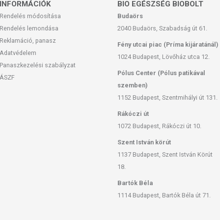
INFORMÁCIÓK
BIO EGÉSZSÉG BIOBOLT
Rendelés módosítása
Budaörs
 számára
Rendelés lemondása
2040 Budaörs, Szabadság út 61.
Reklamáció, panasz
Fény utcai piac (Príma kijáratánál)
Adatvédelem
esetén
1024 Budapest, Lövőház utca 12.
Panaszkezelési szabályzat
Pólus Center (Pólus patikával
ÁSZF
szemben)
1152 Budapest, Szentmihályi út 131.
hidroxipropil-metil-cellulóz), térfogatnövelőszer
Rákóczi út
odást gátló anyag (sztearinsav, zsírsavak magnéziumsói,
1072 Budapest, Rákóczi út 10.
a csresznye kivonat (25 mg/tabletta), színezék (titán-
 (glicerin).
Szent István körút
1137 Budapest, Szent István Körút
étrágás nélkül), étkezés után, 1-2 deciliter folyadékkal
18.
t.
Bartók Béla
súlyozott, vegyes étrendet és az egészséges életmódot! A
1114 Budapest, Bartók Béla út 71.
 termék nem az orvosi kezelés helyettesítésére alkalmas!
je meg kezelőorvosával. Ne szedje a készítményt, ha az