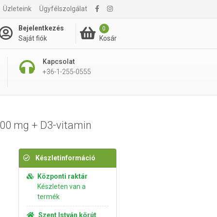
Üzleteink
Ügyfélszolgálat
3 990 Ft
Kosárba rakom
Bejelentkezés
0
Kosár
Saját fiók
Kapcsolat
+36-1-255-0555
100 mg + D3-vitamin
Készletinformáció
Központi raktár
Készleten van a
termék
Szent István körút