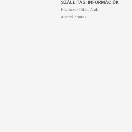
SZÁLLÍTÁSI INFORMÁCIÓK
Házhozszállítás, Árak
- várandós és szoptató kismamák
Átvételi pontok
Fogyasztása nem javasolt:
- vesekövesség, veseelégtelenség 
- 3 éves kor alatt
Összetevők:
L-aszkorbinsav, emulgeálószer (
(mikrokristályos cellulóz), csomós
szilícium-dioxid, talkum), Acerol
dioxid), kolekalciferol, nedvesítőszer
Adagolás:
napi 1-2 filmtabletta (sz
Forgalmazó:
Eurotrade Pharma Kf
A termék nem helyettesíti a kiegyen
termék nem gyógyít betegségeket! A
Betegség esetén használatát beszél