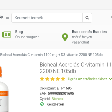
1100 mg + D3-vitamin 2200 NE 105db
ÁK
Keresés
Blog
Budapest és Budaörs
Online magazin
már 6 helyen
vásárolhat
Bioheal Acerolás C-vitamin 1100 mg + D3-vitamin 2200 NE 105db
Bioheal Acerolás C-vitamin 1
2200 NE 105db
Ugrás az értékelésekhez
Cikkszám:
ETP1695
EAN:
5999088301695
Gyártó:
Bioheal
Készleten