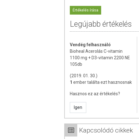
- hozzájárulhat az immunrendsze
Értékelés írása
- hozzájárulhat a normál kollag
csontozat, a porcok, a fogíny és a
Legújabb értékelés
- hozzájárulhat normál pszichológi
- hozzájárulhat a fáradtság és a k
Vendég felhasználó
Bioheal Acerolás C-vitamin
- hozzájárulhat az idegrendsz
1100 mg + D3-vitamin 2200 NE
anyagcserefolyamatokhoz
105db
D-vitamin:
(2019. 01. 30.)
1
ember találta ezt hasznosnak
- hozzájárulhat az egészséges cso
Hasznos ez az értékelés?
- hozzájárulhat az immunrendsze
elősegíti a kalcium és a foszfor fe
Igen
- hozzájárulhat az egészséges cs
szerepet játszik a sejtosztódásba
Kapcsolódó cikkek