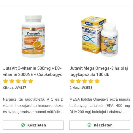
JutaVit C-vitamin 500mg + D3-
Jutavit Mega Omega-3 halolaj
vitamin 2000NE + Csipkebogyó
lágykapszula 100 db
kivonat rágótabletta 100db
Cikksz.
JV4127
Cikksz.
JV3533
Narancs ízű rágótabletta. A C és D
MEGA halolaj Omega-3 extra magas
vitamin hozzájárul az immunrendszer
hatóanyag tartalmú (EPA 400 mg
és az idegrendszer normál működé...
DHA 200 mg) halolajat tartalmaz...
Készleten
Készleten