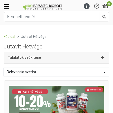
0
Kere
Főoldal
Jutavit Hétvége
Jutavit Hétvége
Találatok szűkítése
Relevancia szerint