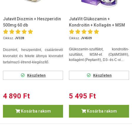
Jutavit Diozmin + Heszperidin
JutaVit Glükozamin +
500mg 60 db
Kondroitin + Kollagén + MSM
D+C vitamin 120db tabletta
Cikksz.
JV328
Cikksz.
JV4509
Glükozamin-szulfátot, kondroitin-
Diozmint, heszperidint, csalánlevél
szulfátot, MSM-et (OptiMSM®),
kivonatot és fekete áfonya kivonatot
kollagént (Peptan®), D3- és C-vi...
tartalmazó étrend-kiegészítő.
Készleten
Készleten
4 890 Ft
5 495 Ft
Kosárba rakom
Kosárba rakom