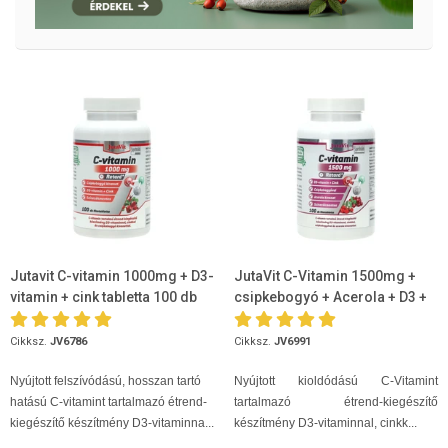
Jutavit C-vitamin 1000mg + D3-
JutaVit C-Vitamin 1500mg +
vitamin + cink tabletta 100 db
csipkebogyó + Acerola + D3 +
Cink 100db
Cikksz.
JV6786
Cikksz.
JV6991
Nyújtott felszívódású, hosszan tartó
Nyújtott kioldódású C-Vitamint
hatású C-vitamint tartalmazó étrend-
tartalmazó étrend-kiegészítő
kiegészítő készítmény D3-vitaminna...
készítmény D3-vitaminnal, cinkk...