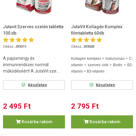
Jutavit Szerves szelén tabletta
JutaVit Kollagén Komplex
100 db
filmtabletta 60db
Cikksz.
JV3311
Cikksz.
JV3625
A pajzsmirigy és
Kollagén komplex + hialuronsav + C-
immunrendszer normál
vitamin + szerves cink + Biotin + B2-
működéséért! A JutaVit sze...
vitamin + B3-vitamin
Készleten
Készleten
2 495 Ft
2 795 Ft
Kosárba rakom
Kosárba rakom