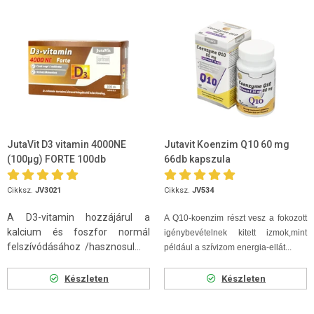
JutaVit D3 vitamin 4000NE
Jutavit Koenzim Q10 60 mg
(100µg) FORTE 100db
66db kapszula
Cikksz.
JV3021
Cikksz.
JV534
A D3-vitamin hozzájárul a
A Q10-koenzim
részt vesz a fokozott
kalcium és foszfor normál
igénybevételnek kitett izmok,mint
felszívódásához /hasznosul...
például a szívizom energia-ellát...
Készleten
Készleten