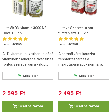
JutaVit D3-vitamin 3000 NE
Jutavit Szerves króm
Oliva 100db
filmtabletta 100 db
Cikksz.
JV4325
Cikksz.
JV3328
A D-vitamin a zsírban oldódó
A normál vércukorszint
vitaminok családjába tartozik és
fenntartásáért és a
fontos szerepe van a kálciu...
makrotápanyagok normál a...
Készleten
Készleten
2 595 Ft
2 495 Ft
Kosárba rakom
Kosárba rakom