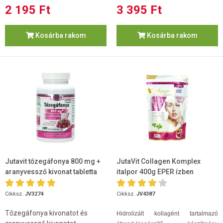
2 195 Ft
3 395 Ft
Kosárba rakom
Kosárba rakom
Jutavit tőzegáfonya 800 mg +
JutaVit Collagen Komplex
aranyvessző kivonat tabletta
italpor 400g EPER ízben
100db
Cikksz.
JV3274
Cikksz.
JV4387
Tőzegáfonya kivonatot és
Hidrolizált kollagént tartalmazó