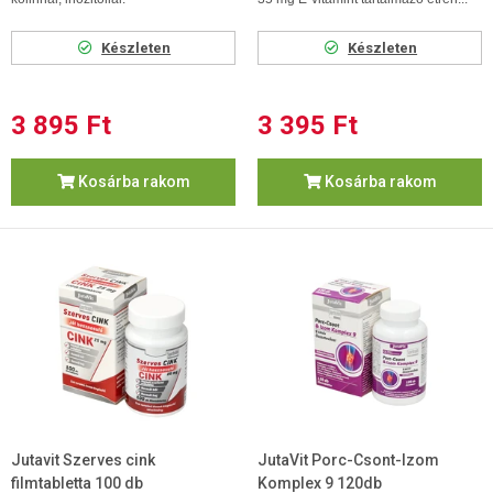
Készleten
Készleten
3 895 Ft
3 395 Ft
Kosárba rakom
Kosárba rakom
Jutavit Szerves cink
JutaVit Porc-Csont-Izom
filmtabletta 100 db
Komplex 9 120db