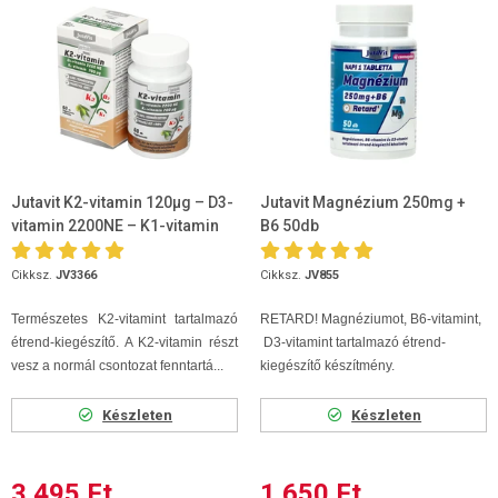
Jutavit K2-vitamin 120µg – D3-
Jutavit Magnézium 250mg +
vitamin 2200NE – K1-vitamin
B6 50db
700µg 60 kapszula
Cikksz.
JV3366
Cikksz.
JV855
Természetes K2-vitamint tartalmazó
RETARD! Magnéziumot, B6-vitamint,
étrend-kiegészítő. A K2-vitamin részt
D3-vitamint tartalmazó étrend-
vesz a normál csontozat fenntartá...
kiegészítő készítmény.
Készleten
Készleten
3 495 Ft
1 650 Ft