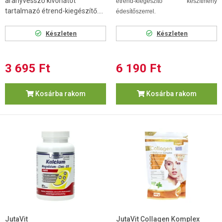
aranyvessző kivonatot
étrend-kiegészítő készítmény
tartalmazó étrend-kiegészítő....
édesítőszerrel.
Készleten
Készleten
3 695 Ft
6 190 Ft
Kosárba rakom
Kosárba rakom
JutaVit
JutaVit Collagen Komplex