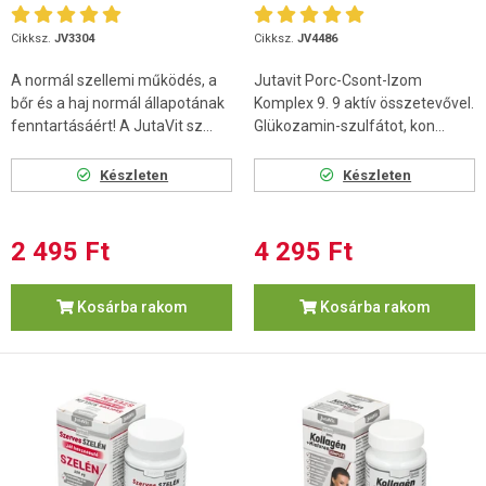
Cikksz.
JV3304
Cikksz.
JV4486
A normál szellemi működés, a
Jutavit Porc-Csont-Izom
bőr és a haj normál állapotának
Komplex 9. 9 aktív összetevővel.
fenntartásáért! A JutaVit sz...
Glükozamin-szulfátot, kon...
Készleten
Készleten
2 495 Ft
4 295 Ft
Kosárba rakom
Kosárba rakom