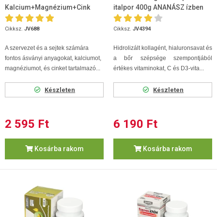
Kalcium+Magnézium+Cink
italpor 400g ANANÁSZ ízben
Forte 90 db
Cikksz.
JV688
Cikksz.
JV4394
A szervezet és a sejtek számára
Hidrolizált kollagént, hialuronsavat és
fontos ásványi anyagokat, kalciumot,
a bőr szépsége szempontjából
magnéziumot, és cinket tartalmazó...
értékes vitaminokat, C és D3-vita...
Készleten
Készleten
2 595 Ft
6 190 Ft
Kosárba rakom
Kosárba rakom