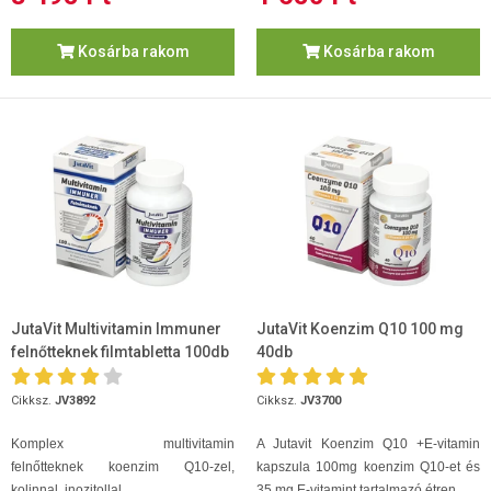
Kosárba rakom
Kosárba rakom
JutaVit Multivitamin Immuner
JutaVit Koenzim Q10 100 mg
felnőtteknek filmtabletta 100db
40db
Cikksz.
JV3892
Cikksz.
JV3700
Komplex
multivitamin
A Jutavit Koenzim Q10 +E-vitamin
felnőtteknek koenzim Q10-zel,
kapszula 100mg koenzim Q10-et és
kolinnal, inozitollal.
35 mg E-vitamint tartalmazó étren...