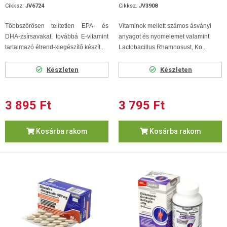
Cikksz.
JV6724
Cikksz.
JV3908
Többszörösen telítetlen EPA- és
Vitaminok mellett számos ásványi
DHA-zsírsavakat, továbbá E-vitamint
anyagot és nyomelemet valamint
tartalmazó étrend-kiegészítő készít...
Lactobacillus Rhamnosust, Ko...
Készleten
Készleten
3 895 Ft
3 795 Ft
Kosárba rakom
Kosárba rakom