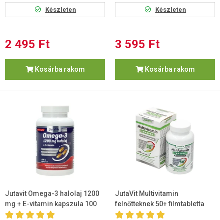
Készleten
Készleten
2 495 Ft
3 595 Ft
Kosárba rakom
Kosárba rakom
Jutavit Omega-3 halolaj 1200
JutaVit Multivitamin
mg + E-vitamin kapszula 100
felnőtteknek 50+ filmtabletta
db
100db