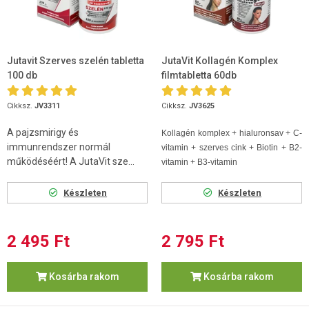
Jutavit Szerves szelén tabletta
JutaVit Kollagén Komplex
100 db
filmtabletta 60db
Cikksz.
JV3311
Cikksz.
JV3625
A pajzsmirigy és
Kollagén komplex + hialuronsav + C-
immunrendszer normál
vitamin + szerves cink + Biotin + B2-
működéséért! A JutaVit sze...
vitamin + B3-vitamin
Készleten
Készleten
2 495 Ft
2 795 Ft
Kosárba rakom
Kosárba rakom