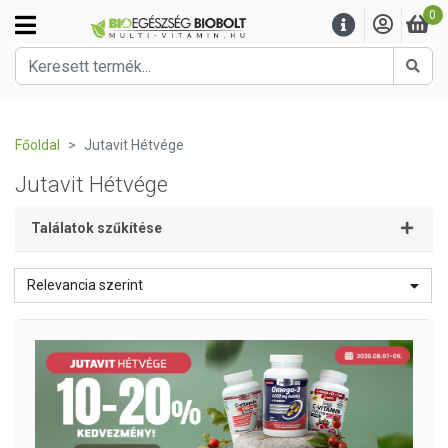
0
Kere
Főoldal
Jutavit Hétvége
Jutavit Hétvége
Találatok szűkítése
Relevancia szerint