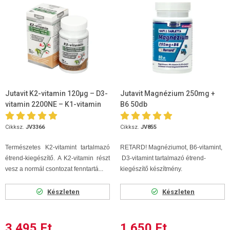
Jutavit K2-vitamin 120µg – D3-
Jutavit Magnézium 250mg +
vitamin 2200NE – K1-vitamin
B6 50db
700µg 60 kapszula
Cikksz.
JV3366
Cikksz.
JV855
Természetes K2-vitamint tartalmazó
RETARD! Magnéziumot, B6-vitamint,
étrend-kiegészítő. A K2-vitamin részt
D3-vitamint tartalmazó étrend-
vesz a normál csontozat fenntartá...
kiegészítő készítmény.
Készleten
Készleten
3 495 Ft
1 650 Ft