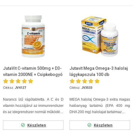
JutaVit C-vitamin 500mg + D3-
Jutavit Mega Omega-3 halolaj
vitamin 2000NE + Csipkebogyó
lágykapszula 100 db
kivonat rágótabletta 100db
Cikksz.
JV4127
Cikksz.
JV3533
Narancs ízű rágótabletta. A C és D
MEGA halolaj Omega-3 extra magas
vitamin hozzájárul az immunrendszer
hatóanyag tartalmú (EPA 400 mg
és az idegrendszer normál működé...
DHA 200 mg) halolajat tartalmaz...
Készleten
Készleten