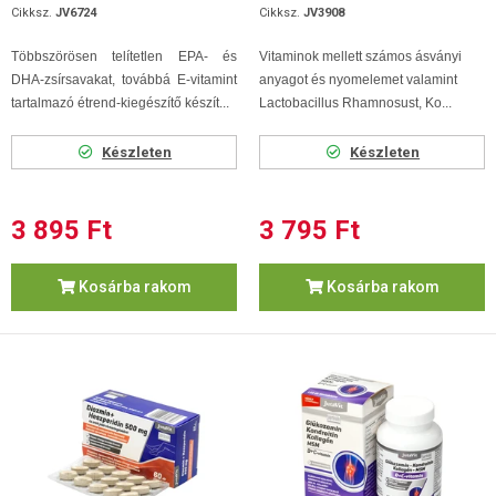
Cikksz.
JV6724
Cikksz.
JV3908
Többszörösen telítetlen EPA- és
Vitaminok mellett számos ásványi
DHA-zsírsavakat, továbbá E-vitamint
anyagot és nyomelemet valamint
tartalmazó étrend-kiegészítő készít...
Lactobacillus Rhamnosust, Ko...
Készleten
Készleten
3 895 Ft
3 795 Ft
Kosárba rakom
Kosárba rakom