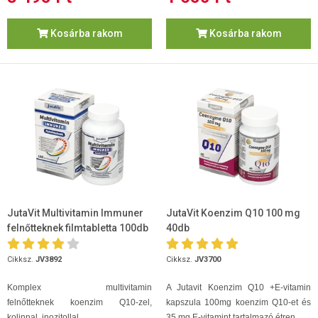
Kosárba rakom
Kosárba rakom
JutaVit Multivitamin Immuner
JutaVit Koenzim Q10 100 mg
felnőtteknek filmtabletta 100db
40db
Cikksz.
JV3892
Cikksz.
JV3700
Komplex
multivitamin
A Jutavit Koenzim Q10 +E-vitamin
felnőtteknek koenzim Q10-zel,
kapszula 100mg koenzim Q10-et és
kolinnal, inozitollal.
35 mg E-vitamint tartalmazó étren...