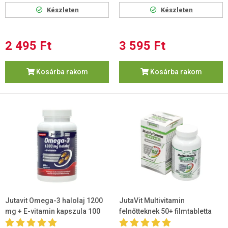
Készleten
Készleten
2 495 Ft
3 595 Ft
Kosárba rakom
Kosárba rakom
Jutavit Omega-3 halolaj 1200
JutaVit Multivitamin
mg + E-vitamin kapszula 100
felnőtteknek 50+ filmtabletta
db
100db