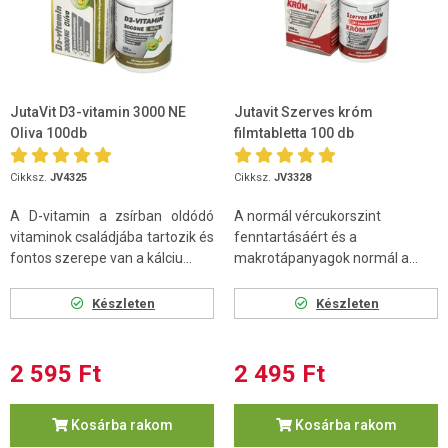
JutaVit D3-vitamin 3000 NE
Jutavit Szerves króm
Oliva 100db
filmtabletta 100 db
Cikksz.
JV4325
Cikksz.
JV3328
A D-vitamin a zsírban oldódó
A normál vércukorszint
vitaminok családjába tartozik és
fenntartásáért és a
fontos szerepe van a kálciu...
makrotápanyagok normál a...
Készleten
Készleten
2 595 Ft
2 495 Ft
Kosárba rakom
Kosárba rakom