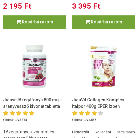
2 195 Ft
3 395 Ft
Kosárba rakom
Kosárba rakom
Jutavit tőzegáfonya 800 mg +
JutaVit Collagen Komplex
aranyvessző kivonat tabletta
italpor 400g EPER ízben
100db
Cikksz.
JV3274
Cikksz.
JV4387
Tőzegáfonya kivonatot és
Hidrolizált kollagént tartalmazó