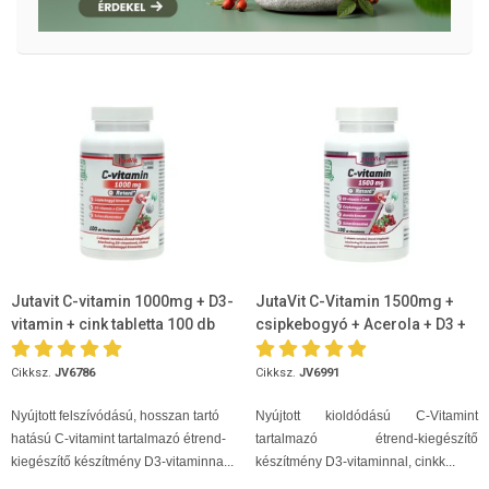
Jutavit C-vitamin 1000mg + D3-
JutaVit C-Vitamin 1500mg +
vitamin + cink tabletta 100 db
csipkebogyó + Acerola + D3 +
Cink 100db
Cikksz.
JV6786
Cikksz.
JV6991
Nyújtott felszívódású, hosszan tartó
Nyújtott kioldódású C-Vitamint
hatású C-vitamint tartalmazó étrend-
tartalmazó étrend-kiegészítő
kiegészítő készítmény D3-vitaminna...
készítmény D3-vitaminnal, cinkk...