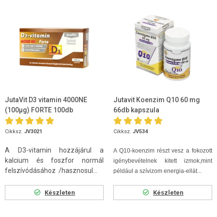
JutaVit D3 vitamin 4000NE
Jutavit Koenzim Q10 60 mg
(100µg) FORTE 100db
66db kapszula
Cikksz.
JV3021
Cikksz.
JV534
A D3-vitamin hozzájárul a
A Q10-koenzim
részt vesz a fokozott
kalcium és foszfor normál
igénybevételnek kitett izmok,mint
felszívódásához /hasznosul...
például a szívizom energia-ellát...
Készleten
Készleten