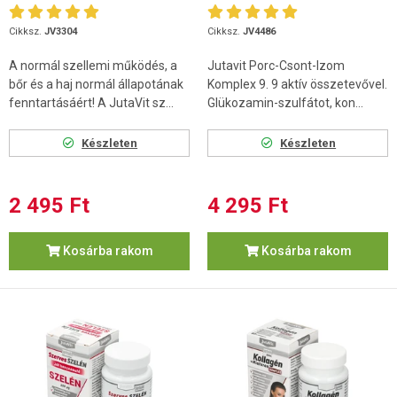
Cikksz.
JV3304
Cikksz.
JV4486
A normál szellemi működés, a
Jutavit Porc-Csont-Izom
bőr és a haj normál állapotának
Komplex 9. 9 aktív összetevővel.
fenntartásáért! A JutaVit sz...
Glükozamin-szulfátot, kon...
Készleten
Készleten
2 495 Ft
4 295 Ft
Kosárba rakom
Kosárba rakom