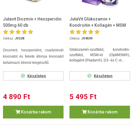
Jutavit Diozmin + Heszperidin
JutaVit Glükozamin +
500mg 60 db
Kondroitin + Kollagén + MSM
D+C vitamin 120db tabletta
Cikksz.
JV328
Cikksz.
JV4509
Glükozamin-szulfátot, kondroitin-
Diozmint, heszperidint, csalánlevél
szulfátot, MSM-et (OptiMSM®),
kivonatot és fekete áfonya kivonatot
kollagént (Peptan®), D3- és C-vi...
tartalmazó étrend-kiegészítő.
Készleten
Készleten
4 890 Ft
5 495 Ft
Kosárba rakom
Kosárba rakom