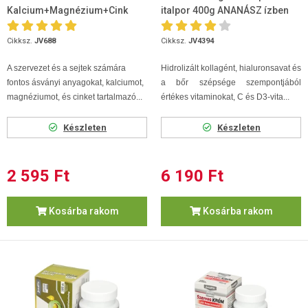
Kalcium+Magnézium+Cink
italpor 400g ANANÁSZ ízben
Forte 90 db
Cikksz.
JV688
Cikksz.
JV4394
A szervezet és a sejtek számára
Hidrolizált kollagént, hialuronsavat és
fontos ásványi anyagokat, kalciumot,
a bőr szépsége szempontjából
magnéziumot, és cinket tartalmazó...
értékes vitaminokat, C és D3-vita...
Készleten
Készleten
2 595 Ft
6 190 Ft
Kosárba rakom
Kosárba rakom