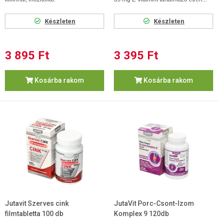
Készleten
Készleten
3 895 Ft
3 395 Ft
Kosárba rakom
Kosárba rakom
Jutavit Szerves cink
JutaVit Porc-Csont-Izom
filmtabletta 100 db
Komplex 9 120db