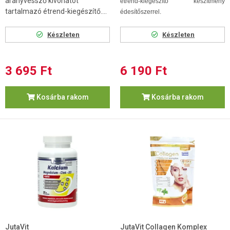
aranyvessző kivonatot
étrend-kiegészítő készítmény
tartalmazó étrend-kiegészítő....
édesítőszerrel.
Készleten
Készleten
3 695 Ft
6 190 Ft
Kosárba rakom
Kosárba rakom
JutaVit
JutaVit Collagen Komplex