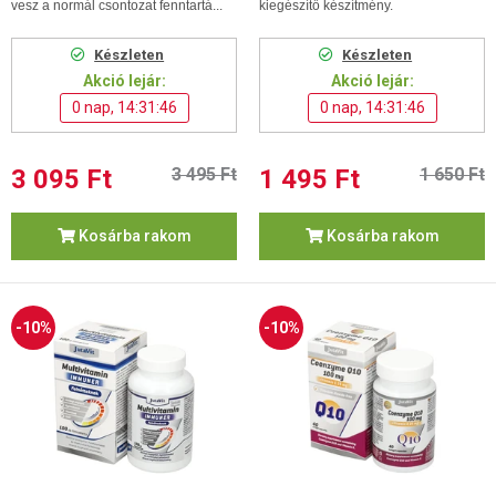
vesz a normál csontozat fenntartá...
kiegészítő készítmény.
Készleten
Készleten
Akció lejár:
Akció lejár:
0 nap, 14:31:45
0 nap, 14:31:45
3 095 Ft
3 495 Ft
1 495 Ft
1 650 Ft
Kosárba rakom
Kosárba rakom
-10%
-10%