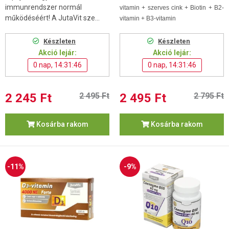
immunrendszer normál
vitamin + szerves cink + Biotin + B2-
működéséért! A JutaVit sze...
vitamin + B3-vitamin
Készleten
Készleten
Akció lejár:
Akció lejár:
0 nap, 14:31:45
0 nap, 14:31:45
2 245 Ft
2 495 Ft
2 495 Ft
2 795 Ft
Kosárba rakom
Kosárba rakom
-11%
-9%