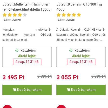
JutaVit Multivitamin Immuner
JutaVit Koenzim Q10 100 mg
felnőtteknek filmtabletta 100db
40db
Cikksz.
JV3892
Cikksz.
JV3700
Komplex
multivitamin
A Jutavit Koenzim Q10 +E-vitamin
felnőtteknek koenzim Q10-zel,
kapszula 100mg koenzim Q10-et és
kolinnal, inozitollal.
35 mg E-vitamint tartalmazó étren...
Készleten
Készleten
Akció lejár:
Akció lejár:
0 nap, 14:31:45
0 nap, 14:31:45
3 495 Ft
3 895 Ft
3 055 Ft
3 395 Ft
Kosárba rakom
Kosárba rakom