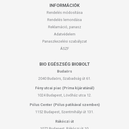
INFORMÁCIÓK
Rendelés módosítása
Rendelés lemondása
Reklamáció, panasz
Adatvédelem
Panaszkezelési szabályzat
ÁSZF
BIO EGÉSZSÉG BIOBOLT
Budaörs
2040 Budaörs, Szabadság út 61.
Fény utcai piac (Príma kijáratánál)
1024 Budapest, Lövőház utca 12.
Pólus Center (Pólus patikával szemben)
1152 Budapest, Szentmihályi út 131.
Rákóczi út
1072 Budapest, Rákóczi út 10.