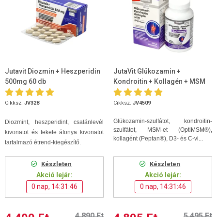
Jutavit Diozmin + Heszperidin
JutaVit Glükozamin +
500mg 60 db
Kondroitin + Kollagén + MSM
D+C vitamin 120db tabletta
Cikksz.
JV328
Cikksz.
JV4509
Glükozamin-szulfátot, kondroitin-
Diozmint, heszperidint, csalánlevél
szulfátot, MSM-et (OptiMSM®),
kivonatot és fekete áfonya kivonatot
kollagént (Peptan®), D3- és C-vi...
tartalmazó étrend-kiegészítő.
Készleten
Készleten
Akció lejár:
Akció lejár:
0 nap, 14:31:45
0 nap, 14:31:45
4 890 Ft
5 495 Ft