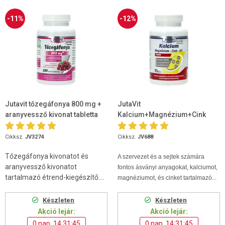
-11%
-12%
Jutavit tőzegáfonya 800 mg +
JutaVit
aranyvessző kivonat tabletta
Kalcium+Magnézium+Cink
100db
Forte 90 db
Cikksz.
JV3274
Cikksz.
JV688
Tőzegáfonya kivonatot és
A szervezet és a sejtek számára
aranyvessző kivonatot
fontos ásványi anyagokat, kalciumot,
tartalmazó étrend-kiegészítő....
magnéziumot, és cinket tartalmazó...
Készleten
Készleten
Akció lejár:
Akció lejár:
0 nap, 14:31:44
0 nap, 14:31:44