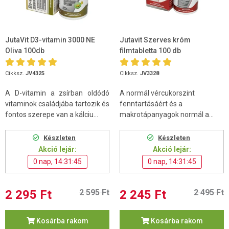
JutaVit D3-vitamin 3000 NE
Jutavit Szerves króm
Oliva 100db
filmtabletta 100 db
Cikksz.
JV4325
Cikksz.
JV3328
A D-vitamin a zsírban oldódó
A normál vércukorszint
vitaminok családjába tartozik és
fenntartásáért és a
fontos szerepe van a kálciu...
makrotápanyagok normál a...
Készleten
Készleten
Akció lejár:
Akció lejár:
0 nap, 14:31:44
0 nap, 14:31:44
2 295 Ft
2 595 Ft
2 245 Ft
2 495 Ft
Kosárba rakom
Kosárba rakom