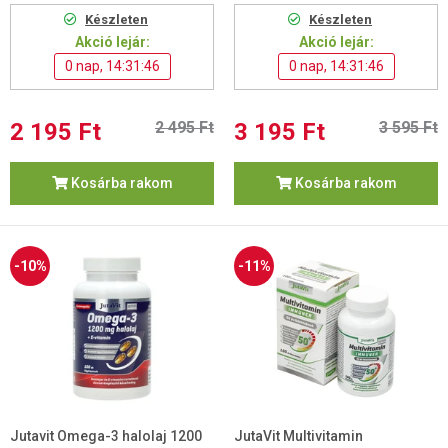
Készleten
Készleten
Akció lejár:
Akció lejár:
0 nap, 14:31:45
0 nap, 14:31:45
2 195 Ft
2 495 Ft
3 195 Ft
3 595 Ft
Kosárba rakom
Kosárba rakom
-10%
-11%
Jutavit Omega-3 halolaj 1200
JutaVit Multivitamin