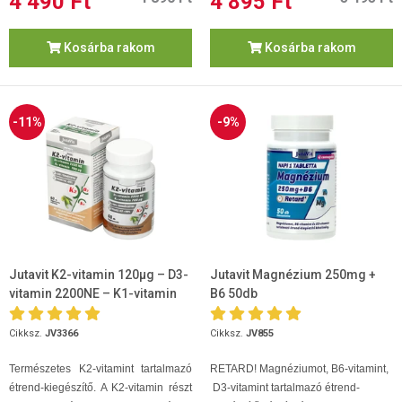
4 490 Ft
4 895 Ft
Kosárba rakom
Kosárba rakom
-11%
-9%
Jutavit K2-vitamin 120µg – D3-
Jutavit Magnézium 250mg +
vitamin 2200NE – K1-vitamin
B6 50db
700µg 60 kapszula
Cikksz.
JV3366
Cikksz.
JV855
Természetes K2-vitamint tartalmazó
RETARD! Magnéziumot, B6-vitamint,
étrend-kiegészítő. A K2-vitamin részt
D3-vitamint tartalmazó étrend-