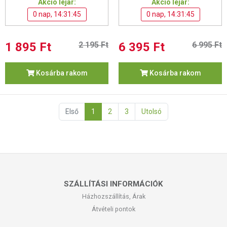
Akció lejár:
Akció lejár:
0 nap, 14:31:44
0 nap, 14:31:44
1 895 Ft
2 195 Ft
6 395 Ft
6 995 Ft
Kosárba rakom
Kosárba rakom
Első
1
2
3
Utolsó
SZÁLLÍTÁSI INFORMÁCIÓK
Házhozszállítás, Árak
Átvételi pontok