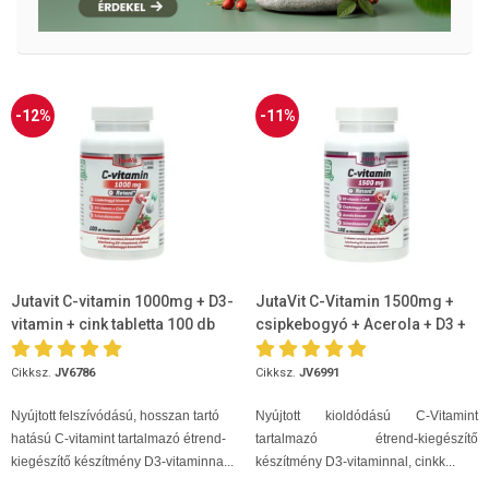
-12%
-11%
Jutavit C-vitamin 1000mg + D3-
JutaVit C-Vitamin 1500mg +
vitamin + cink tabletta 100 db
csipkebogyó + Acerola + D3 +
Cink 100db
Cikksz.
JV6786
Cikksz.
JV6991
Nyújtott felszívódású, hosszan tartó
Nyújtott kioldódású C-Vitamint
hatású C-vitamint tartalmazó étrend-
tartalmazó étrend-kiegészítő
kiegészítő készítmény D3-vitaminna...
készítmény D3-vitaminnal, cinkk...