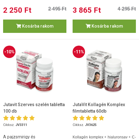
2 250 Ft
2 495 Ft
3 865 Ft
4 295 Ft
Kosárba rakom
Kosárba rakom
-10%
-11%
Jutavit Szerves szelén tabletta
JutaVit Kollagén Komplex
100 db
filmtabletta 60db
Cikksz.
JV3311
Cikksz.
JV3625
A pajzsmirigy és
Kollagén komplex + hialuronsav + C-