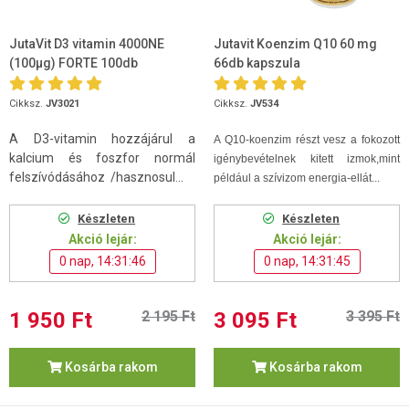
JutaVit D3 vitamin 4000NE
Jutavit Koenzim Q10 60 mg
(100µg) FORTE 100db
66db kapszula
Cikksz.
JV3021
Cikksz.
JV534
A D3-vitamin hozzájárul a
A Q10-koenzim
részt vesz a fokozott
kalcium és foszfor normál
igénybevételnek kitett izmok,mint
felszívódásához /hasznosul...
például a szívizom energia-ellát...
Készleten
Készleten
Akció lejár:
Akció lejár:
0 nap, 14:31:45
0 nap, 14:31:44
1 950 Ft
2 195 Ft
3 095 Ft
3 395 Ft
Kosárba rakom
Kosárba rakom