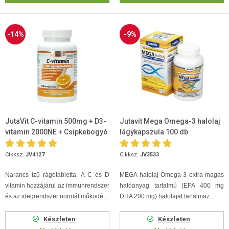
-14%
-9%
JutaVit C-vitamin 500mg + D3-
Jutavit Mega Omega-3 halolaj
vitamin 2000NE + Csipkebogyó
lágykapszula 100 db
kivonat rágótabletta 100db
Cikksz.
JV4127
Cikksz.
JV3533
Narancs ízű rágótabletta. A C és D
MEGA halolaj Omega-3 extra magas
vitamin hozzájárul az immunrendszer
hatóanyag tartalmú (EPA 400 mg
és az idegrendszer normál működé...
DHA 200 mg) halolajat tartalmaz...
Készleten
Készleten