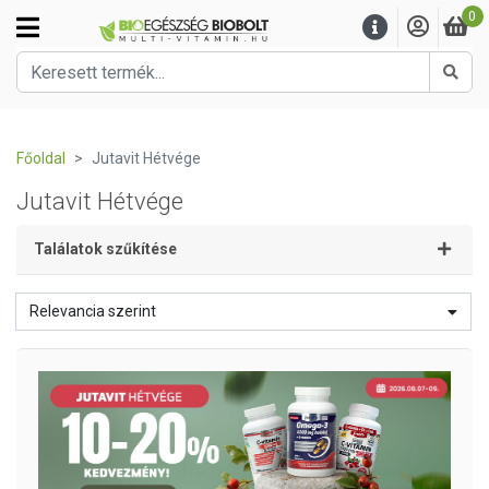
0
Kere
Főoldal
Jutavit Hétvége
Jutavit Hétvége
Találatok szűkítése
Relevancia szerint