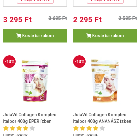
3 295 Ft
3 695 Ft
2 295 Ft
2 595 Ft
Kosárba rakom
Kosárba rakom
-13%
-13%
JutaVit Collagen Komplex
JutaVit Collagen Komplex
italpor 400g EPER ízben
italpor 400g ANANÁSZ ízben
Cikksz.
JV4387
Cikksz.
JV4394