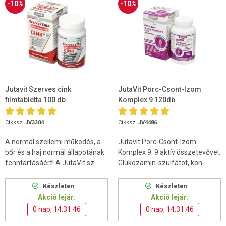
-10%
-10%
Jutavit Szerves cink
JutaVit Porc-Csont-Izom
filmtabletta 100 db
Komplex 9 120db
Cikksz.
JV3304
Cikksz.
JV4486
A normál szellemi működés, a
Jutavit Porc-Csont-Izom
bőr és a haj normál állapotának
Komplex 9. 9 aktív összetevővel.
fenntartásáért! A JutaVit sz...
Glükozamin-szulfátot, kon...
Készleten
Készleten
Akció lejár:
Akció lejár:
0 nap, 14:31:45
0 nap, 14:31:45