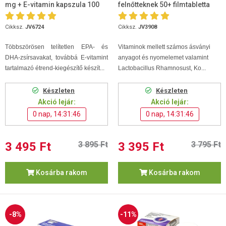
mg + E-vitamin kapszula 100
felnőtteknek 50+ filmtabletta
db
100db
Cikksz.
JV6724
Cikksz.
JV3908
Többszörösen telítetlen EPA- és
Vitaminok mellett számos ásványi
DHA-zsírsavakat, továbbá E-vitamint
anyagot és nyomelemet valamint
tartalmazó étrend-kiegészítő készít...
Lactobacillus Rhamnosust, Ko...
Készleten
Készleten
Akció lejár:
Akció lejár:
0 nap, 14:31:45
0 nap, 14:31:45
3 495 Ft
3 895 Ft
3 395 Ft
3 795 Ft
Kosárba rakom
Kosárba rakom
-8%
-11%