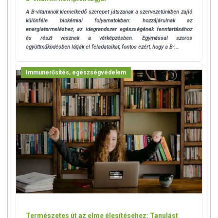
A B-vitaminok kiemelkedő szerepet játszanak a szervezetünkben zajló
különféle biokémiai folyamatokban: hozzájárulnak az
energiatermeléshez, az idegrendszer egészségének fenntartásához
és részt vesznek a vérképzésben. Egymással szoros
együttműködésben látják el feladataikat, fontos ezért, hogy a B-...
Immunerősítés, egészségvédelem
Természetes út az elme élesítéséhez: Tanulást