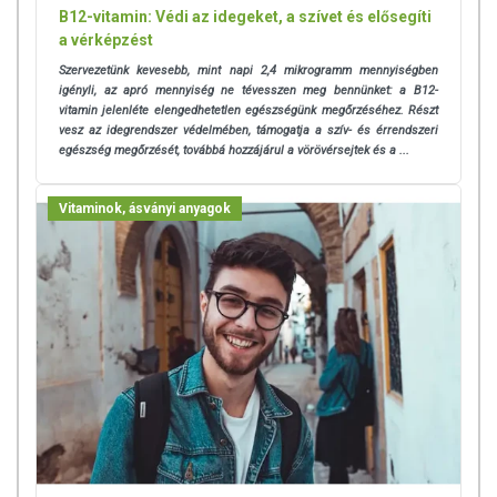
B12-vitamin: Védi az idegeket, a szívet és elősegíti
a vérképzést
Szervezetünk kevesebb, mint napi 2,4 mikrogramm mennyiségben
igényli, az apró mennyiség ne tévesszen meg bennünket: a B12-
vitamin jelenléte elengedhetetlen egészségünk megőrzéséhez. Részt
vesz az idegrendszer védelmében, támogatja a szív- és érrendszeri
egészség megőrzését, továbbá hozzájárul a vörövérsejtek és a ...
Vitaminok, ásványi anyagok