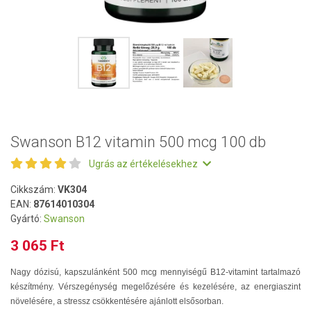
Swanson B12 vitamin 500 mcg 100 db
Ugrás az értékelésekhez
Cikkszám:
VK304
EAN:
87614010304
Gyártó:
Swanson
3 065 Ft
Nagy dózisú, kapszulánként 500 mcg mennyiségű B12-vitamint tartalmazó
készítmény. Vérszegénység megelőzésére és kezelésére, az energiaszint
növelésére, a stressz csökkentésére ajánlott elsősorban.