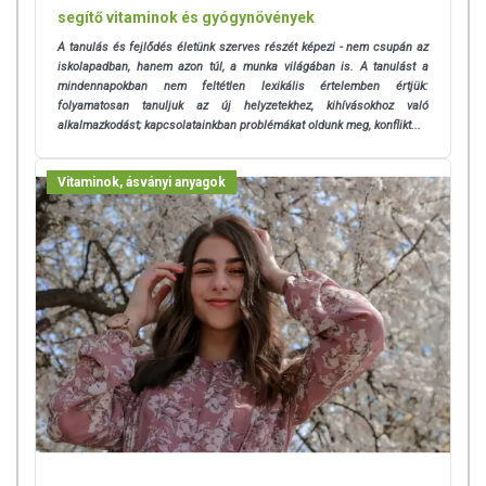
segítő vitaminok és gyógynövények
A tanulás és fejlődés életünk szerves részét képezi - nem csupán az
iskolapadban, hanem azon túl, a munka világában is. A tanulást a
mindennapokban nem feltétlen lexikális értelemben értjük:
folyamatosan tanuljuk az új helyzetekhez, kihívásokhoz való
alkalmazkodást; kapcsolatainkban problémákat oldunk meg, konflikt...
Vitaminok, ásványi anyagok