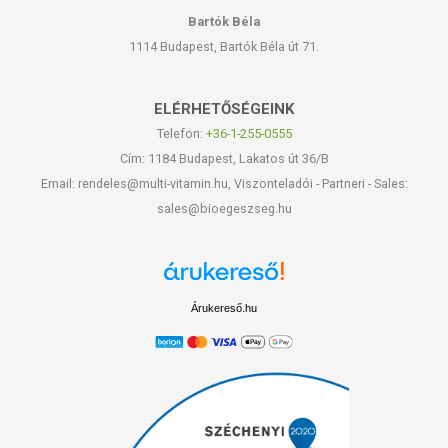
Bartók Béla
1114 Budapest, Bartók Béla út 71.
ELÉRHETŐSÉGEINK
Telefon:
+36-1-255-0555
Cím: 1184 Budapest, Lakatos út 36/B
Email: rendeles@multi-vitamin.hu, Viszonteladói - Partneri - Sales:
sales@bioegeszseg.hu
Árukereső.hu