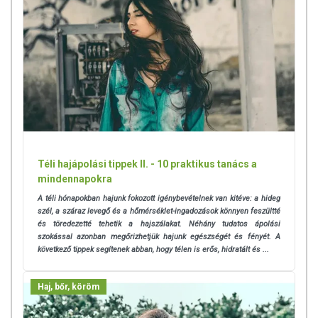
olyan arckrémet keresnek, amely elbánik a
pattanásokkal, közben ápolja, nyugtatja is a bőrt.
ÍGY HASZNÁLD A NR.9 ARCKRÉMÜNKET
A napi bőrápolási rutin részeként használd úgy, mint
bármilyen más arckrémet: a bőr alapos megtisztítása majd
szárazra törlése után vigyél fel 1-2 borsónyi a krémet teljes
arcra, vagy a leginkább problémás területekre. Finoman
masszírozd be. A krém rövid időn belül felszívódik a bőrben.
Téli hajápolási tippek II. - 10 praktikus tanács a
ARCÁPOLÁSI TIPPEK
mindennapokra
Fordítsd gondot az alapos tisztításra: reggel az éjszakára
A téli hónapokban hajunk fokozott igénybevételnek van kitéve: a hideg
használt krémek, szérumok maradékától szabadítsd meg a
szél, a száraz levegő és a hőmérséklet-ingadozások könnyen feszültté
bőrödet, este pedig a sminktől, a nappali arckrémektől,
és töredezetté tehetik a hajszálakat. Néhány tudatos ápolási
szokással azonban megőrizhetjük hajunk egészségét és fényét. A
valamint a nap során rárakódott szennyeződésektől.
következő tippek segítenek abban, hogy télen is erős, hidratált és ...
Segítsd bőröd megújulását rendszeres radírozással!
Rózsaszín agyagos arcmaszkunk kiválóan megtisztítja a
zsíros bőrt, így elejét veheted az eltömődött pórusok okozta
Haj, bőr, köröm
pattanások kialakulásának.
Táplálkozz egészségesen: fogyassz sok zöldséget,