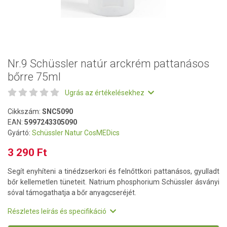
Nr.9 Schüssler natúr arckrém pattanásos
bőrre 75ml
Ugrás az értékelésekhez
Cikkszám:
SNC5090
EAN:
5997243305090
Gyártó:
Schüssler Natur CosMEDics
3 290 Ft
Segít enyhíteni a tinédzserkori és felnőttkori pattanásos, gyulladt
bőr kellemetlen tüneteit. Natrium phosphorium Schüssler ásványi
sóval támogathatja a bőr anyagcseréjét.
Részletes leírás és specifikáció