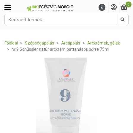
0
Kere
Főoldal
Szépségápolás
Arcápolás
Arckrémek, gélek
Nr.9 Schüssler natúr arckrém pattanásos bőrre 75ml