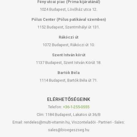
Fény utcai piac (Príma kijáratánál)
jelentkezik, függessze fel a használatát! Gyermekektől elzárva
tartandó.
1024 Budapest, Lövőház utca 12.
Pólus Center (Pólus patikával szemben)
1152 Budapest, Szentmihályi út 131.
Rákóczi út
1072 Budapest, Rákóczi út 10.
Szent István körút
1137 Budapest, Szent István Körút 18.
Bartók Béla
1114 Budapest, Bartók Béla út 71.
ELÉRHETŐSÉGEINK
Telefon:
+36-1-255-0555
Cím: 1184 Budapest, Lakatos út 36/B
Email: rendeles@multi-vitamin.hu, Viszonteladói - Partneri - Sales:
sales@bioegeszseg.hu