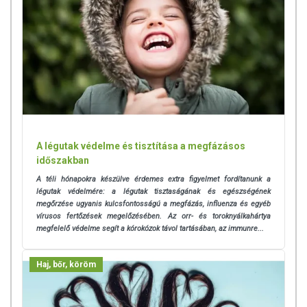
hidratál
halványítja a pigmentfoltokat
segíti az UV sugárzás okozta bőrkárosodás
regenerálódását
csökkenti a gyulladásokat
erősíti a bőr kötőszöveteit, feszesít
antibakteriális hatású
támogatja a bőr ellenállóképességét
A légutak védelme és tisztítása a megfázásos
Jojobaolaj:
A jojoba növény sivatagi területeken növő
időszakban
cserje, amelynek magjából sajtolt olaját a kozmetikai ipar
széles körben alkalmazza. Sokoldalúsága miatt tehát igen
A téli hónapokra készülve érdemes extra figyelmet fordítanunk a
közkedvelt szépségápolási alapanyag, mely krémünkben is
légutak védelmére: a légutak
tisztaságának és egészségének
számos bőrproblémára nyújthat megoldást.
megőrzése ugyanis kulcsfontosságú a megfázás, influenza és egyéb
vírusos fertőzések megelőzésében. Az orr- és toroknyálkahártya
fertőtlenítő hatású, így sikeresen alkalmazható
megfelelő védelme segít a kórokózok távol tartásában, az immunre...
pattanásos bőrön
gyulladásgátló hatással bír
Haj, bőr, köröm
hidratál
ekcéma, pikkelysömör kezelésére is alkalmazzák
remek ellenszere a ráncoknak